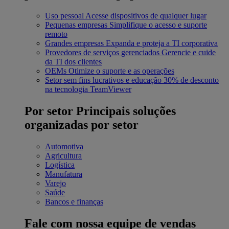
Uso pessoal
Acesse dispositivos de qualquer lugar
Pequenas empresas
Simplifique o acesso e suporte
remoto
Grandes empresas
Expanda e proteja a TI corporativa
Provedores de serviços gerenciados
Gerencie e cuide
da TI dos clientes
OEMs
Otimize o suporte e as operações
Setor sem fins lucrativos e educação
30% de desconto
na tecnologia TeamViewer
Por setor
Principais soluções
organizadas por setor
Automotiva
Agricultura
Logística
Manufatura
Varejo
Saúde
Bancos e finanças
Fale com nossa equipe de vendas