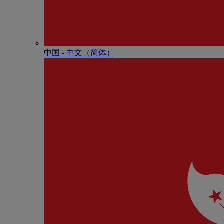
中国 - 中⽂（简体）