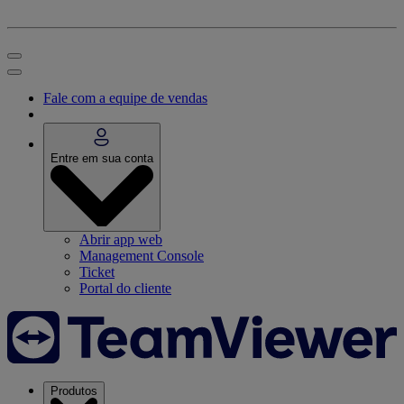
Fale com a equipe de vendas
Entre em sua conta
Abrir app web
Management Console
Ticket
Portal do cliente
Produtos