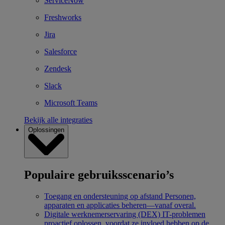
ServiceNow
Freshworks
Jira
Salesforce
Zendesk
Slack
Microsoft Teams
Bekijk alle integraties
Oplossingen
Populaire gebruiksscenario’s
Toegang en ondersteuning op afstand
Personen,
apparaten en applicaties beheren—vanaf overal.
Digitale werknemerservaring (DEX)
IT-problemen
proactief oplossen, voordat ze invloed hebben op de