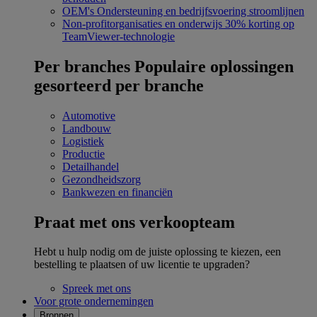
OEM's
Ondersteuning en bedrijfsvoering stroomlijnen
Non-profitorganisaties en onderwijs
30% korting op
TeamViewer-technologie
Per branches
Populaire oplossingen
gesorteerd per branche
Automotive
Landbouw
Logistiek
Productie
Detailhandel
Gezondheidszorg
Bankwezen en financiën
Praat met ons verkoopteam
Hebt u hulp nodig om de juiste oplossing te kiezen, een
bestelling te plaatsen of uw licentie te upgraden?
Spreek met ons
Voor grote ondernemingen
Bronnen