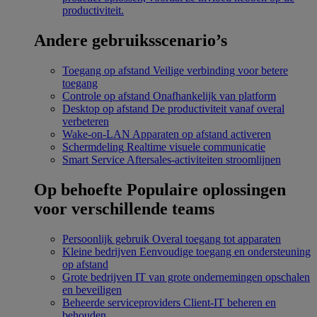
productiviteit.
Andere gebruiksscenario’s
Toegang op afstand
Veilige verbinding voor betere
toegang
Controle op afstand
Onafhankelijk van platform
Desktop op afstand
De productiviteit vanaf overal
verbeteren
Wake-on-LAN
Apparaten op afstand activeren
Schermdeling
Realtime visuele communicatie
Smart Service
Aftersales-activiteiten stroomlijnen
Op behoefte
Populaire oplossingen
voor verschillende teams
Persoonlijk gebruik
Overal toegang tot apparaten
Kleine bedrijven
Eenvoudige toegang en ondersteuning
op afstand
Grote bedrijven
IT van grote ondernemingen opschalen
en beveiligen
Beheerde serviceproviders
Client-IT beheren en
behouden