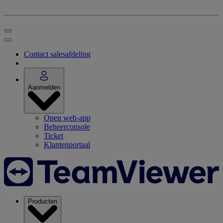
Contact salesafdeling
Aanmelden
Open web-app
Beheerconsole
Ticket
Klantenportaal
Producten