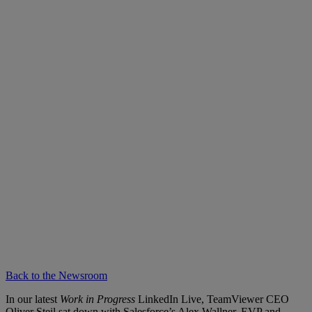
Back to the Newsroom
In our latest
Work in Progress
LinkedIn Live, TeamViewer CEO
Oliver Steil sat down with Salesforce’s Alex Wallner, EVP and