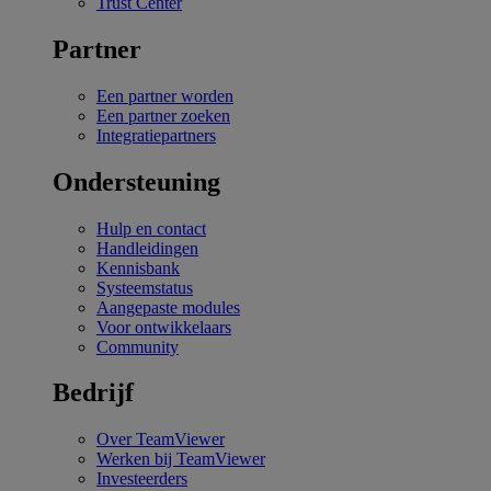
Trust Center
Partner
Een partner worden
Een partner zoeken
Integratiepartners
Ondersteuning
Hulp en contact
Handleidingen
Kennisbank
Systeemstatus
Aangepaste modules
Voor ontwikkelaars
Community
Bedrijf
Over TeamViewer
Werken bij TeamViewer
Investeerders