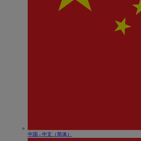
中国 - 中⽂（简体）