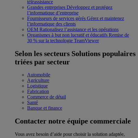
téléassistance
Grandes entreprises
Développez et protégez
l’informatique d’entreprise
Fournisseurs de services gérés
Gérez et maintenez
l’informatique des clients
OEM
Rationalisez l’assistance et les opérations
Organismes à but non lucratif et éducatifs
Remise de
30 % sur la technologie TeamViewer
Selon les secteurs
Solutions populaires
triées par secteur
Automobile
Agriculture
Logistique
Fabrication
Commerce de détail
Santé
Banque et finance
Contacter notre équipe commerciale
Vous avez besoin d’aide pour choisir la solution adaptée,