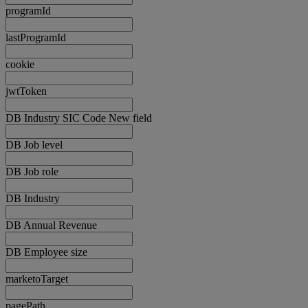
programId
lastProgramId
cookie
jwtToken
DB Industry SIC Code New field
DB Job level
DB Job role
DB Industry
DB Annual Revenue
DB Employee size
marketoTarget
pagePath