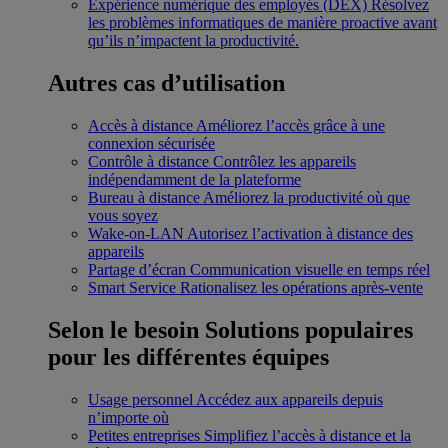
Expérience numérique des employés (DEX)
Résolvez
les problèmes informatiques de manière proactive avant
qu’ils n’impactent la productivité.
Autres cas d’utilisation
Accès à distance
Améliorez l’accès grâce à une
connexion sécurisée
Contrôle à distance
Contrôlez les appareils
indépendamment de la plateforme
Bureau à distance
Améliorez la productivité où que
vous soyez
Wake-on-LAN
Autorisez l’activation à distance des
appareils
Partage d’écran
Communication visuelle en temps réel
Smart Service
Rationalisez les opérations après-vente
Selon le besoin
Solutions populaires
pour les différentes équipes
Usage personnel
Accédez aux appareils depuis
n’importe où
Petites entreprises
Simplifiez l’accès à distance et la