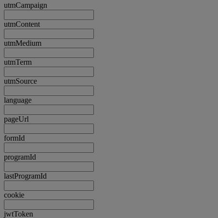
utmCampaign
utmContent
utmMedium
utmTerm
utmSource
language
pageUrl
formId
programId
lastProgramId
cookie
jwtToken