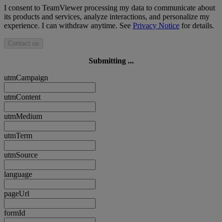
I consent to TeamViewer processing my data to communicate about
its products and services, analyze interactions, and personalize my
experience. I can withdraw anytime. See
Privacy Notice
for details.
Contact us
Submitting ...
utmCampaign
utmContent
utmMedium
utmTerm
utmSource
language
pageUrl
formId