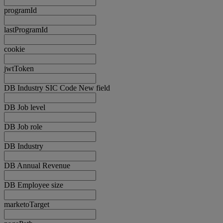
programId
lastProgramId
cookie
jwtToken
DB Industry SIC Code New field
DB Job level
DB Job role
DB Industry
DB Annual Revenue
DB Employee size
marketoTarget