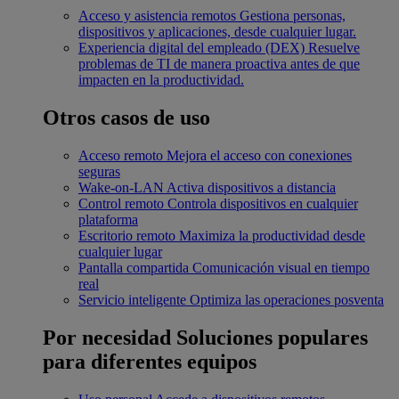
Acceso y asistencia remotos
Gestiona personas,
dispositivos y aplicaciones, desde cualquier lugar.
Experiencia digital del empleado (DEX)
Resuelve
problemas de TI de manera proactiva antes de que
impacten en la productividad.
Otros casos de uso
Acceso remoto
Mejora el acceso con conexiones
seguras
Wake-on-LAN
Activa dispositivos a distancia
Control remoto
Controla dispositivos en cualquier
plataforma
Escritorio remoto
Maximiza la productividad desde
cualquier lugar
Pantalla compartida
Comunicación visual en tiempo
real
Servicio inteligente
Optimiza las operaciones posventa
Por necesidad
Soluciones populares
para diferentes equipos