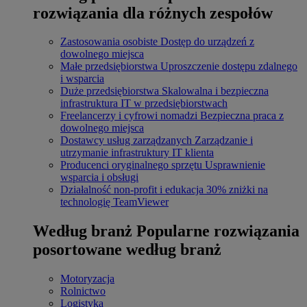
rozwiązania dla różnych zespołów
Zastosowania osobiste
Dostęp do urządzeń z
dowolnego miejsca
Małe przedsiębiorstwa
Uproszczenie dostępu zdalnego
i wsparcia
Duże przedsiębiorstwa
Skalowalna i bezpieczna
infrastruktura IT w przedsiębiorstwach
Freelancerzy i cyfrowi nomadzi
Bezpieczna praca z
dowolnego miejsca
Dostawcy usług zarządzanych
Zarządzanie i
utrzymanie infrastruktury IT klienta
Producenci oryginalnego sprzętu
Usprawnienie
wsparcia i obsługi
Działalność non-profit i edukacja
30% zniżki na
technologię TeamViewer
Według branż
Popularne rozwiązania
posortowane według branż
Motoryzacja
Rolnictwo
Logistyka