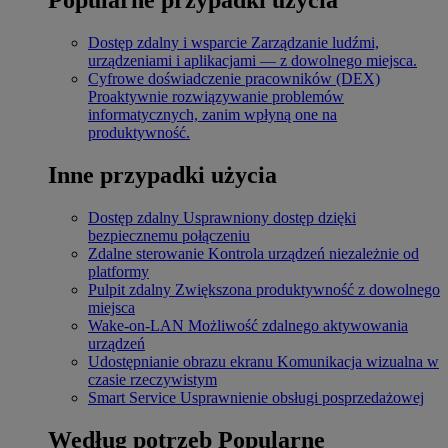
Dostęp zdalny i wsparcie
Zarządzanie ludźmi,
urządzeniami i aplikacjami — z dowolnego miejsca.
Cyfrowe doświadczenie pracowników (DEX)
Proaktywnie rozwiązywanie problemów
informatycznych, zanim wpłyną one na
produktywność.
Inne przypadki użycia
Dostęp zdalny
Usprawniony dostęp dzięki
bezpiecznemu połączeniu
Zdalne sterowanie
Kontrola urządzeń niezależnie od
platformy
Pulpit zdalny
Zwiększona produktywność z dowolnego
miejsca
Wake-on-LAN
Możliwość zdalnego aktywowania
urządzeń
Udostępnianie obrazu ekranu
Komunikacja wizualna w
czasie rzeczywistym
Smart Service
Usprawnienie obsługi posprzedażowej
Według potrzeb
Popularne