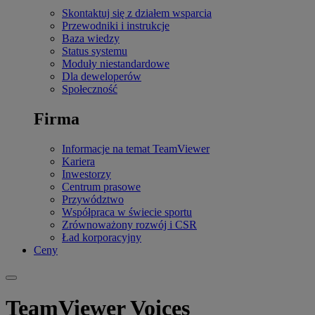
Skontaktuj się z działem wsparcia
Przewodniki i instrukcje
Baza wiedzy
Status systemu
Moduły niestandardowe
Dla deweloperów
Społeczność
Firma
Informacje na temat TeamViewer
Kariera
Inwestorzy
Centrum prasowe
Przywództwo
Współpraca w świecie sportu
Zrównoważony rozwój i CSR
Ład korporacyjny
Ceny
TeamViewer Voices