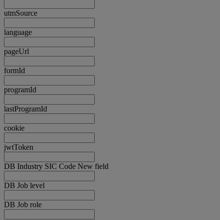
utmSource
language
pageUrl
formId
programId
lastProgramId
cookie
jwtToken
DB Industry SIC Code New field
DB Job level
DB Job role