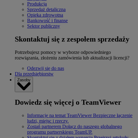
Produkcja
Sprzedaż detaliczna
Opieka zdrowotna
Bankowość i finanse
Sektor publiczny
Skontaktuj się z zespołem sprzedaży
Potrzebujesz pomocy w wyborze odpowiedniego
rozwiązania, złożeniu zamówienia lub aktualizacji licencji?
Odezwij się do nas
Dla przedsiębiorstw
Zasoby
Dowiedz się więcej o TeamViewer
Informacje na temat TeamViewer
Bezpieczne łączenie
ludzi, miejsc i rzeczy.
Zostań partnerem
Dołącz do naszego globalnego
programu partnerskiego TeamUP.
Skontaktuj się z działem wsparcia
Przejrzyj artykuły