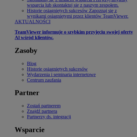
wsparcia lub skontaktuj się z naszym zespołem.
Historie osiągniętych sukcesów
Zapoznaj się z
wynikami osiągniętymi przez klientów TeamViewer.
AKTUALNOŚCI
TeamViewer informuje o szybkim przyjęciu swojej oferty
Al wśród klientów.
Zasoby
Blog
Historie osiągniętych sukcesów
Wydarzenia i seminaria internetowe
Centrum zaufania
Partner
Zostań partnerem
Znajdź partnera
Partnerzy ds. integracji
Wsparcie