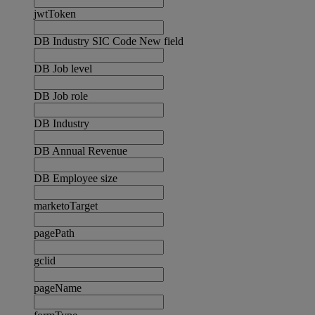
jwtToken
DB Industry SIC Code New field
DB Job level
DB Job role
DB Industry
DB Annual Revenue
DB Employee size
marketoTarget
pagePath
gclid
pageName