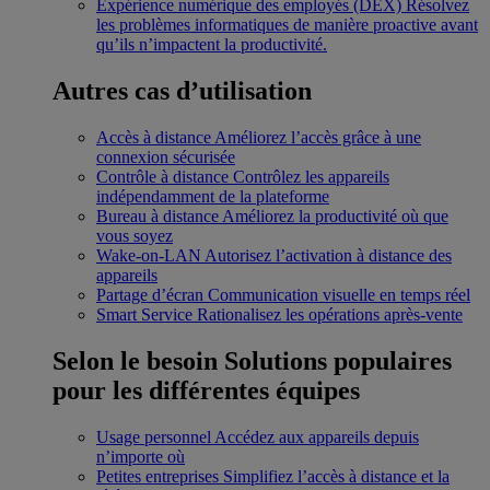
Expérience numérique des employés (DEX)
Résolvez
les problèmes informatiques de manière proactive avant
qu’ils n’impactent la productivité.
Autres cas d’utilisation
Accès à distance
Améliorez l’accès grâce à une
connexion sécurisée
Contrôle à distance
Contrôlez les appareils
indépendamment de la plateforme
Bureau à distance
Améliorez la productivité où que
vous soyez
Wake-on-LAN
Autorisez l’activation à distance des
appareils
Partage d’écran
Communication visuelle en temps réel
Smart Service
Rationalisez les opérations après-vente
Selon le besoin
Solutions populaires
pour les différentes équipes
Usage personnel
Accédez aux appareils depuis
n’importe où
Petites entreprises
Simplifiez l’accès à distance et la