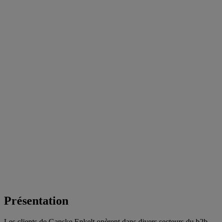
Présentation
Les clients de Ganske Enkelt opèrent dans divers secteurs du b2b,