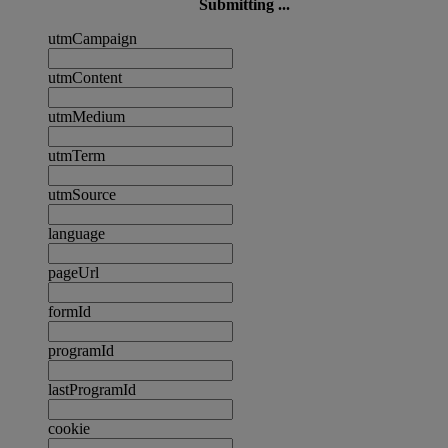
Submitting ...
utmCampaign
utmContent
utmMedium
utmTerm
utmSource
language
pageUrl
formId
programId
lastProgramId
cookie