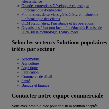
téléassistance
Grandes entreprises
Développez et protégez
l’informatique d’entreprise
Fournisseurs de services gérés
Gérez et maintenez
l’informatique des clients
OEM
Rationalisez l’assistance et les opérations
Organismes à but non lucratif et éducatifs
Remise de
30 % sur la technologie TeamViewer
Selon les secteurs
Solutions populaires
triées par secteur
Automobile
Agriculture
Logistique
Fabrication
Commerce de détail
Santé
Banque et finance
Contacter notre équipe commerciale
Vous avez besoin d’aide pour choisir la solution adaptée,