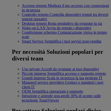
Accesso remoto
Migliora il tuo accesso con connessioni
in sicurezza
Controllo remoto
Controlla dispositivi remoti tra diversi
sistemi operativi
Desktop remoto
Resta produttivo da ovunque tu sia
Wake-on-LAN
Avvia da remoto i dispositivi
Condivisione schermo
Comunicazione visiva in tempo
reale
Smart Service
Semplifica i tuoi servizi post-vendita
Per necessità
Soluzioni popolari per
diversi team
Uso privato
Accedi da ovunque ai tuoi dispositivi
Piccole imprese
Semplifica accesso e supporto remoto
Grandi imprese
Scala in sicurezza la tua gestione IT
Managed service providers
Gestisci e mantieni i tuoi
client IT
OEM
Semplifica operazioni e supporto
Istruzione e aziende non-profit
30% di sconto sulle
tecnologie TeamViewer
Per settore
Soluzioni poplari divise