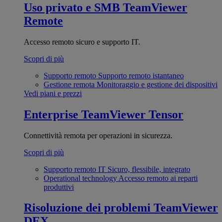
Uso privato e SMB
TeamViewer
Remote
Accesso remoto sicuro e supporto IT.
Scopri di più
Supporto remoto
Supporto remoto istantaneo
Gestione remota
Monitoraggio e gestione dei dispositivi
Vedi piani e prezzi
Enterprise
TeamViewer Tensor
Connettività remota per operazioni in sicurezza.
Scopri di più
Supporto remoto IT
Sicuro, flessibile, integrato
Operational technology
Accesso remoto ai reparti
produttivi
Risoluzione dei problemi
TeamViewer
DEX