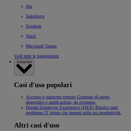
Jira
Salesforce
Zendesk
Slack
Microsoft Teams
Vedi tutte le integrazioni
Soluzioni
Casi d'uso popolari
Accesso e supporto remoto
Gestione di utenti,
dispositivi e applicazioni, da ovunque.
Digital Employee Experience (DEX)
Risolvi ogni
problema IT prima che impatti sulla tua produttività.
Altri casi d'uso