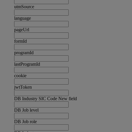
utmSource
language
pageUrl
formId
programId
lastProgramId
cookie
jwtToken
DB Industry SIC Code New field
DB Job level
DB Job role