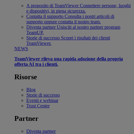
A proposito di TeamViewer
Connettere persone, luoghi
e dispositivi, in piena sicurezza.
Contatta il supporto
Consulta i nostri articoli di
supporto oppure contatta il nostro team.
Diventa partner
Unisciti al nostro partner program
TeamUP.
Storie di successo
Scopri i risultati dei clienti
TeamViewer.
NEWS
TeamViewer rileva una rapida adozione della propria
offerta AI tra i clienti.
Risorse
Blog
Storie di successo
Eventi e webinar
Trust Center
Partner
Diventa partner