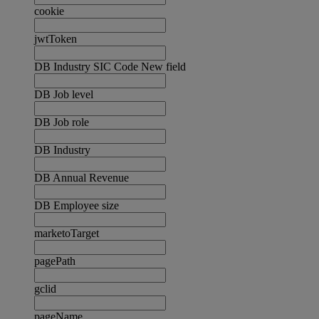
cookie
jwtToken
DB Industry SIC Code New field
DB Job level
DB Job role
DB Industry
DB Annual Revenue
DB Employee size
marketoTarget
pagePath
gclid
pageName