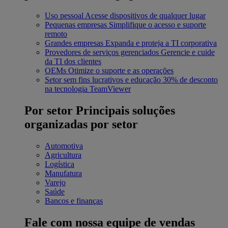
Uso pessoal
Acesse dispositivos de qualquer lugar
Pequenas empresas
Simplifique o acesso e suporte
remoto
Grandes empresas
Expanda e proteja a TI corporativa
Provedores de serviços gerenciados
Gerencie e cuide
da TI dos clientes
OEMs
Otimize o suporte e as operações
Setor sem fins lucrativos e educação
30% de desconto
na tecnologia TeamViewer
Por setor
Principais soluções
organizadas por setor
Automotiva
Agricultura
Logística
Manufatura
Varejo
Saúde
Bancos e finanças
Fale com nossa equipe de vendas