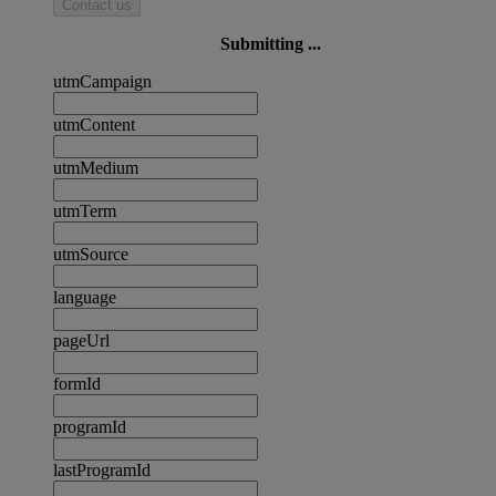
Contact us
Submitting ...
utmCampaign
utmContent
utmMedium
utmTerm
utmSource
language
pageUrl
formId
programId
lastProgramId