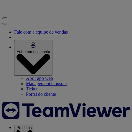
Fale com a equipe de vendas
Entre em sua conta
Abrir app web
Management Console
Ticket
Portal do cliente
Produtos