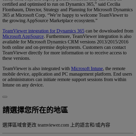
certified and optimised to run on Dynamics 365,” said Cecilia
Flombaum, Director, Strategy and Planning for Microsoft Dynamics
365 at Microsoft Corp. “We’re happy to welcome TeamViewer to
the growing AppSource Marketplace ecosystem.”
TeamViewer integration for Dynamics 365
can be downloaded from
Microsoft AppSource
. Furthermore, TeamViewer integration is also
available for Microsoft Dynamics CRM versions 2013/2015/2016
both online and on-premise deployments. Customers can contact
TeamViewer directly for more information or to receive access to
these versions.
TeamViewer is also integrated with
Microsoft Intune
, the remote
mobile device, application and PC management platform. End users
or administrators can initiate remote support sessions from within
Intune on any device.
請選擇您所在的地區
選擇區域會更改 teamviewer.com 上的語言和/或內容