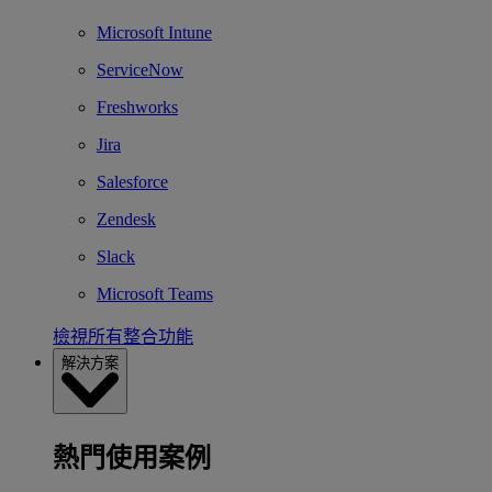
Microsoft Intune
ServiceNow
Freshworks
Jira
Salesforce
Zendesk
Slack
Microsoft Teams
檢視所有整合功能
解決方案
熱門使用案例