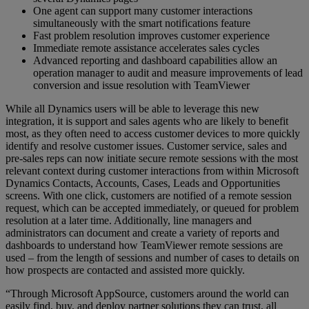
One agent can support many customer interactions
simultaneously with the smart notifications feature
Fast problem resolution improves customer experience
Immediate remote assistance accelerates sales cycles
Advanced reporting and dashboard capabilities allow an
operation manager to audit and measure improvements of lead
conversion and issue resolution with TeamViewer
While all Dynamics users will be able to leverage this new
integration, it is support and sales agents who are likely to benefit
most, as they often need to access customer devices to more quickly
identify and resolve customer issues. Customer service, sales and
pre-sales reps can now initiate secure remote sessions with the most
relevant context during customer interactions from within Microsoft
Dynamics Contacts, Accounts, Cases, Leads and Opportunities
screens. With one click, customers are notified of a remote session
request, which can be accepted immediately, or queued for problem
resolution at a later time. Additionally, line managers and
administrators can document and create a variety of reports and
dashboards to understand how TeamViewer remote sessions are
used – from the length of sessions and number of cases to details on
how prospects are contacted and assisted more quickly.
“Through Microsoft AppSource, customers around the world can
easily find, buy, and deploy partner solutions they can trust, all