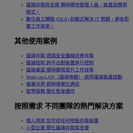
遠端存取與支援
隨時隨地管理人員、裝置與應用
程式。
數位員工體驗 (DEX)
前瞻式解決 IT 問題，避免影
響工作效率。
其他使用案例
遠端存取
透過安全連線改進存取
遠端控制
跨平台對裝置進行控制
遠端桌面
隨時隨地提升工作效率
Wake-on-LAN（遠端喚醒）
啟用遠端裝置啟動
螢幕共用
即時視覺化通訊
智慧服務
簡化售後運作
按照需求
不同團隊的熱門解決方案
個人用途
您可從任何地點存取裝置
小型企業
簡化遠端存取與支援