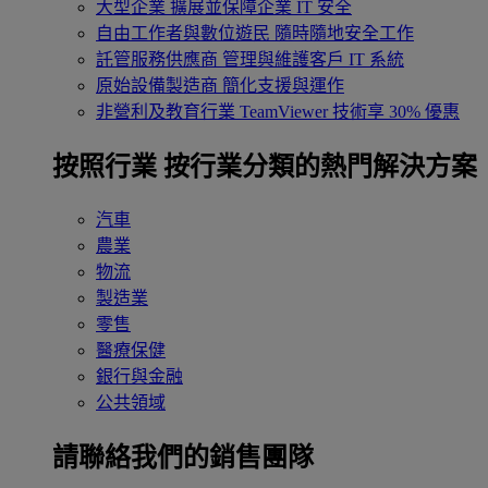
大型企業
擴展並保障企業 IT 安全
自由工作者與數位遊民
隨時隨地安全工作
託管服務供應商
管理與維護客戶 IT 系統
原始設備製造商
簡化支援與運作
非營利及教育行業
TeamViewer 技術享 30% 優惠
按照行業
按行業分類的熱門解決方案
汽車
農業
物流
製造業
零售
醫療保健
銀行與金融
公共領域
請聯絡我們的銷售團隊