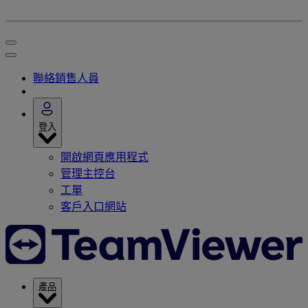
聯絡銷售人員
登入
開啟網頁應用程式
管理主控台
工單
客戶入口網站
產品