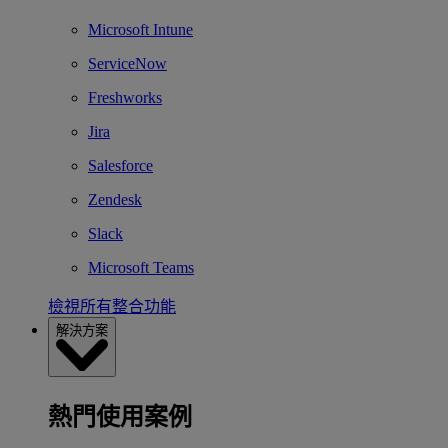
Microsoft Intune
ServiceNow
Freshworks
Jira
Salesforce
Zendesk
Slack
Microsoft Teams
檢視所有整合功能
解決方案
熱門使用案例