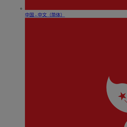
中国 - 中⽂（简体）