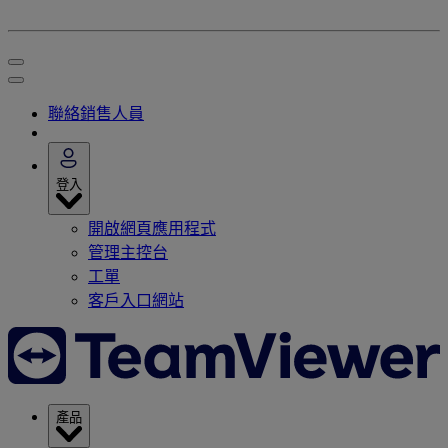
聯絡銷售人員
登入
開啟網頁應用程式
管理主控台
工單
客戶入口網站
產品