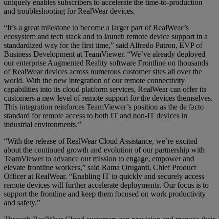
uniquely enables subscribers to accelerate the time-to-production
and troubleshooting for RealWear devices.
“It’s a great milestone to become a larger part of RealWear’s
ecosystem and tech stack and to launch remote device support in a
standardized way for the first time,” said Alfredo Patron, EVP of
Business Development at TeamViewer. “We’ve already deployed
our enterprise Augmented Reality software Frontline on thousands
of RealWear devices across numerous customer sites all over the
world. With the new integration of our remote connectivity
capabilities into its cloud platform services, RealWear can offer its
customers a new level of remote support for the devices themselves.
This integration reinforces TeamViewer’s position as the de facto
standard for remote access to both IT and non-IT devices in
industrial environments.”
“With the release of RealWear Cloud Assistance, we’re excited
about the continued growth and evolution of our partnership with
TeamViewer to advance our mission to engage, empower and
elevate frontline workers,” said Rama Oruganti, Chief Product
Officer at RealWear. “Enabling IT to quickly and securely access
remote devices will further accelerate deployments. Our focus is to
support the frontline and keep them focused on work productivity
and safety.”