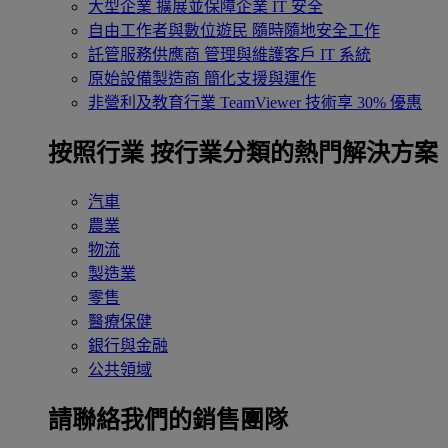
大型企業
擴展並保障企業 IT 安全
自由工作者與數位遊民
隨時隨地安全工作
託管服務供應商
管理與維護客戶 IT 系統
原始設備製造商
簡化支援與運作
非營利及教育行業
TeamViewer 技術享 30% 優惠
按照行業
按行業分類的熱門解決方案
汽車
農業
物流
製造業
零售
醫療保健
銀行與金融
公共領域
請聯絡我們的銷售團隊