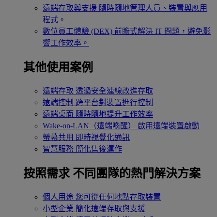
遠端存取與支援
隨時隨地管理人員、裝置與應用
程式。
數位員工體驗 (DEX)
前瞻式解決 IT 問題，避免影
響工作效率。
其他使用案例
遠端存取
透過安全連線改進存取
遠端控制
跨平台對裝置進行控制
遠端桌面
隨時隨地提升工作效率
Wake-on-LAN（遠端喚醒）
啟用遠端裝置啟動
螢幕共用
即時視覺化通訊
智慧服務
簡化售後運作
按照需求
不同團隊的熱門解決方案
個人用途
您可從任何地點存取裝置
小型企業
簡化遠端存取與支援