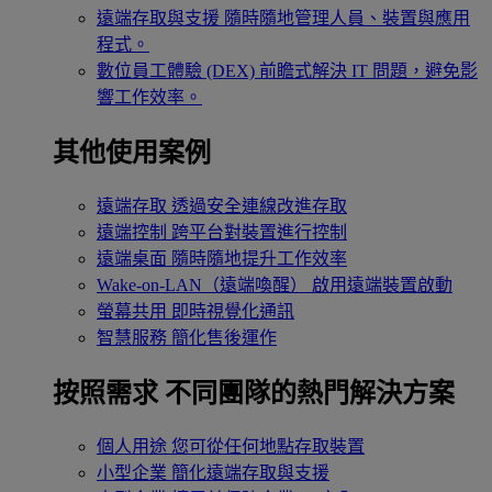
遠端存取與支援
隨時隨地管理人員、裝置與應用
程式。
數位員工體驗 (DEX)
前瞻式解決 IT 問題，避免影
響工作效率。
其他使用案例
遠端存取
透過安全連線改進存取
遠端控制
跨平台對裝置進行控制
遠端桌面
隨時隨地提升工作效率
Wake-on-LAN（遠端喚醒）
啟用遠端裝置啟動
螢幕共用
即時視覺化通訊
智慧服務
簡化售後運作
按照需求
不同團隊的熱門解決方案
個人用途
您可從任何地點存取裝置
小型企業
簡化遠端存取與支援