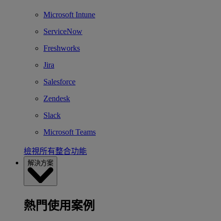
Microsoft Intune
ServiceNow
Freshworks
Jira
Salesforce
Zendesk
Slack
Microsoft Teams
檢視所有整合功能
解決方案
熱門使用案例