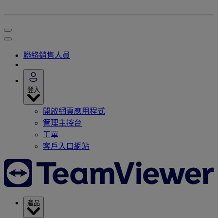
聯絡銷售人員
登入
開啟網頁應用程式
管理主控台
工單
客戶入口網站
產品