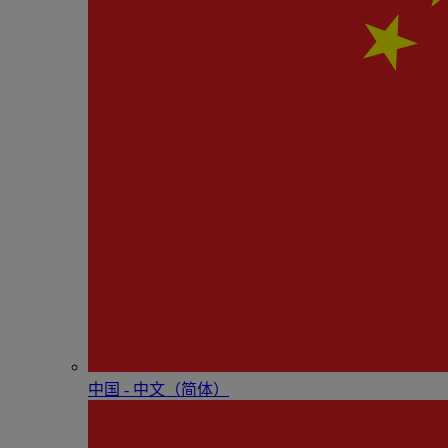
中国 - 中⽂（简体）