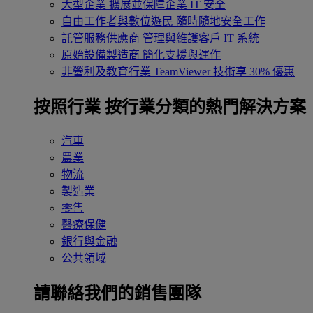
大型企業
擴展並保障企業 IT 安全
自由工作者與數位遊民
隨時隨地安全工作
託管服務供應商
管理與維護客戶 IT 系統
原始設備製造商
簡化支援與運作
非營利及教育行業
TeamViewer 技術享 30% 優惠
按照行業
按行業分類的熱門解決方案
汽車
農業
物流
製造業
零售
醫療保健
銀行與金融
公共領域
請聯絡我們的銷售團隊