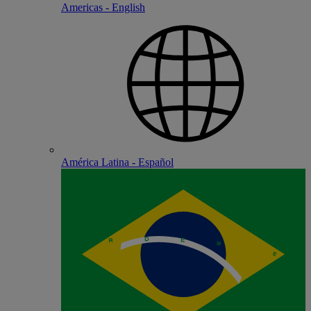
Americas - English
América Latina - Español