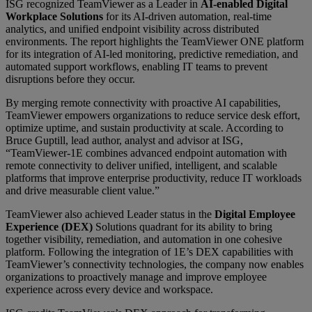
ISG recognized TeamViewer as a Leader in
AI-enabled Digital
Workplace Solutions
for its AI-driven automation, real-time
analytics, and unified endpoint visibility across distributed
environments. The report highlights the TeamViewer ONE platform
for its integration of AI-led monitoring, predictive remediation, and
automated support workflows, enabling IT teams to prevent
disruptions before they occur.
By merging remote connectivity with proactive AI capabilities,
TeamViewer empowers organizations to reduce service desk effort,
optimize uptime, and sustain productivity at scale. According to
Bruce Guptill, lead author, analyst and advisor at ISG,
“TeamViewer-1E combines advanced endpoint automation with
remote connectivity to deliver unified, intelligent, and scalable
platforms that improve enterprise productivity, reduce IT workloads
and drive measurable client value.”
TeamViewer also achieved Leader status in the
Digital Employee
Experience (DEX)
Solutions quadrant for its ability to bring
together visibility, remediation, and automation in one cohesive
platform. Following the integration of 1E’s DEX capabilities with
TeamViewer’s connectivity technologies, the company now enables
organizations to proactively manage and improve employee
experience across every device and workspace.