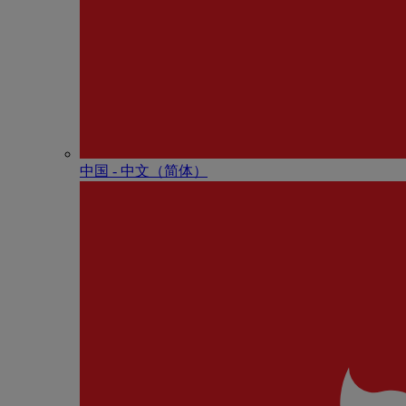
中国 - 中⽂（简体）