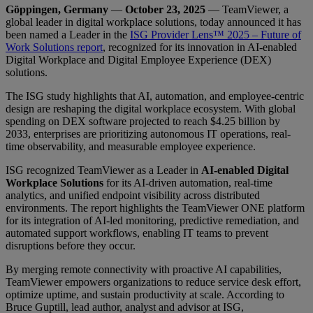
Göppingen, Germany
—
October 23, 2025
— TeamViewer, a
global leader in digital workplace solutions, today announced it has
been named a Leader in the
ISG Provider Lens™ 2025 – Future of
Work Solutions report
, recognized for its innovation in AI-enabled
Digital Workplace and Digital Employee Experience (DEX)
solutions.
The ISG study highlights that AI, automation, and employee-centric
design are reshaping the digital workplace ecosystem. With global
spending on DEX software projected to reach $4.25 billion by
2033, enterprises are prioritizing autonomous IT operations, real-
time observability, and measurable employee experience.
ISG recognized TeamViewer as a Leader in
AI-enabled Digital
Workplace Solutions
for its AI-driven automation, real-time
analytics, and unified endpoint visibility across distributed
environments. The report highlights the TeamViewer ONE platform
for its integration of AI-led monitoring, predictive remediation, and
automated support workflows, enabling IT teams to prevent
disruptions before they occur.
By merging remote connectivity with proactive AI capabilities,
TeamViewer empowers organizations to reduce service desk effort,
optimize uptime, and sustain productivity at scale. According to
Bruce Guptill, lead author, analyst and advisor at ISG,