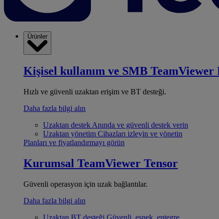
Ürünler
Kişisel kullanım ve SMB
TeamViewer 
Hızlı ve güvenli uzaktan erişim ve BT desteği.
Daha fazla bilgi alın
Uzaktan destek
Anında ve güvenli destek verin
Uzaktan yönetim
Cihazları izleyin ve yönetin
Planları ve fiyatlandırmayı görün
Kurumsal
TeamViewer Tensor
Güvenli operasyon için uzak bağlantılar.
Daha fazla bilgi alın
Uzaktan BT desteği
Güvenli, esnek, entegre