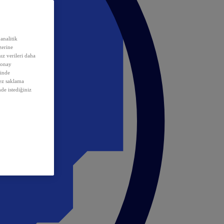
analitik
erine
ız verileri daha
 onay
inde
rez saklama
nde istediğiniz