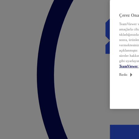
Çerez Ona
TeamViewer ve
amaçlarla ciha
tıkladığınızda
sonra, ürünle
vermektesiniz.
açıklanmıştır
süreler hakkın
gibi uyarlayın
TeamViewer 
Baskı