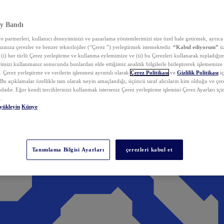
y Bandı
 partnerleri, kullanıcı deneyiminizi ve pazarlama yöntemlerimizi size özel hale getirmek, ayrıca 
zınıza çerezler ve benzer teknolojiler (“Çerez ”) yerleştirmek istemektedir.
“Kabul ediyorum”
üz
 (i) her türlü Çerez yerleştirme ve kullanma eylemimize ve (ii) bu Çerezleri kullanarak topladığım
rimizi kullanmanız sonucunda bunlardan elde ettiğimiz analitik bilgilerle birleştirerek işlememize
 Çerez yerleştirme ve verilerin işlenmesi ayrıntılı olarak
Çerez Politikası
ve
Gizlilik Politikası
iç
. Bu açıklamalar özellikle tam olarak neyin amaçlandığı, üçüncü taraf alıcıların kim olduğu ve çe
dadır. Eğer kendi tercihlerinizi kullanmak isterseniz Çerez yerleştirme işlemini Çerez Ayarları içi
.
yükleyin
Künye
Tanımlama Bilgisi Ayarları
çerezleri kabul et