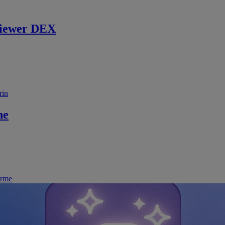
iewer DEX
rin
ne
irme