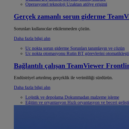
Operasyonel teknoloji
Uzaktan atölye erişimi
Gerçek zamanlı sorun giderme
TeamV
Sorunları kullanıcılar etkilenmeden çözün.
Daha fazla bilgi alın
Uç nokta sorun giderme
Sorunları tanımlayın ve çözün
Uç nokta otomasyonu
Rutin BT görevlerini otomatikleşti
Bağlantılı çalışan
TeamViewer Frontli
Endüstriyel artırılmış gerçeklik ile verimliliği sürdürün.
Daha fazla bilgi alın
Lojistik ve depolama
Dokunmadan malzeme işleme
Eğitim ve oryantasyon
Hızlı oryantasyon ve beceri gelişt