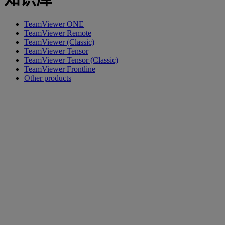
TeamViewer ONE
TeamViewer Remote
TeamViewer (Classic)
TeamViewer Tensor
TeamViewer Tensor (Classic)
TeamViewer Frontline
Other products