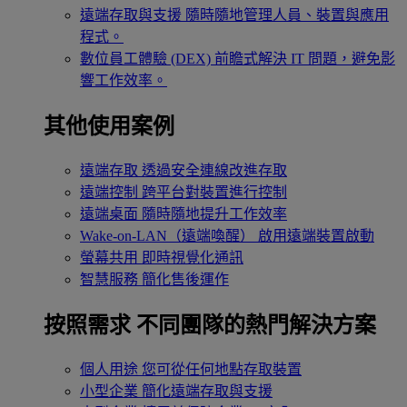
遠端存取與支援
隨時隨地管理人員、裝置與應用
程式。
數位員工體驗 (DEX)
前瞻式解決 IT 問題，避免影
響工作效率。
其他使用案例
遠端存取
透過安全連線改進存取
遠端控制
跨平台對裝置進行控制
遠端桌面
隨時隨地提升工作效率
Wake-on-LAN（遠端喚醒）
啟用遠端裝置啟動
螢幕共用
即時視覺化通訊
智慧服務
簡化售後運作
按照需求
不同團隊的熱門解決方案
個人用途
您可從任何地點存取裝置
小型企業
簡化遠端存取與支援