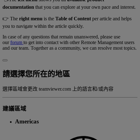
documentation
that you can explore at your own pace and interest.
👉️ The
right menu
is the
Table of Content
per article and helps
you to navigate within the article quickly.
In case of any questions that remain unanswered, please use
our
forum
to get into contact with other Remote Management users
and our team. Together as a community, we can resolve most topics.
請選擇您所在的地區
選擇區域會更改 teamviewer.com 上的語言和/或內容
建議區域
Americas