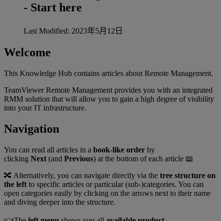
- Start here
Last Modified: 2023年5月12日
Welcome
This Knowledge Hub contains articles about Remote Management.
TeamViewer Remote Management provides you with an integrated
RMM solution that will allow you to gain a high degree of visibility
into your IT infrastructure.
Navigation
You can read all articles in a
book-like order
by
clicking
Next
(and
Previous
) at the bottom of each article 📖
🔀 ​Alternatively, you can navigate directly via the
tree structure on
the left
to specific articles or particular (sub-)categories. You can
open categories easily by clicking on the arrows next to their name
and diving deeper into the structure.
👈️The
left menu
shows you all
available product