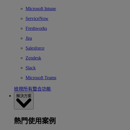
Microsoft Intune
ServiceNow
Freshworks
Jira
Salesforce
Zendesk
Slack
Microsoft Teams
檢視所有整合功能
解決方案
熱門使用案例