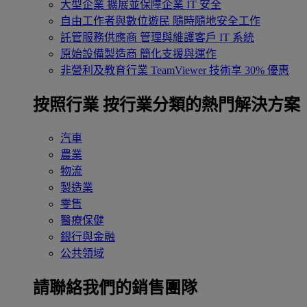
大型企業
擴展並保障企業 IT 安全
自由工作者與數位遊民
隨時隨地安全工作
託管服務供應商
管理與維護客戶 IT 系統
原始設備製造商
簡化支援與運作
非營利及教育行業
TeamViewer 技術享 30% 優惠
按照行業
按行業分類的熱門解決方案
汽車
農業
物流
製造業
零售
醫療保健
銀行與金融
公共領域
請聯絡我們的銷售團隊