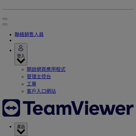
聯絡銷售人員
登入
開啟網頁應用程式
管理主控台
工單
客戶入口網站
產品