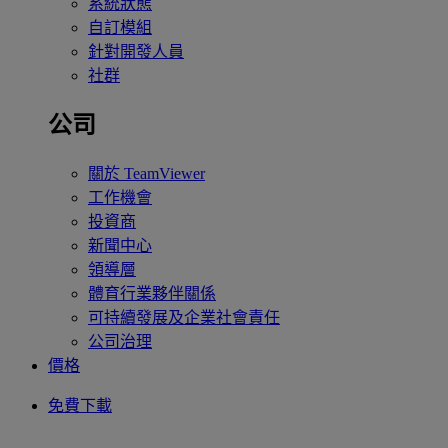
系統狀態
自訂模組
針對開發人員
社群
公司
關於 TeamViewer
工作機會
投資商
新聞中心
領導層
體育行業夥伴關係
可持續發展及企業社會責任
公司治理
價格
免費下載