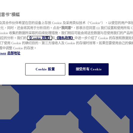
e 同意书”横幅
wer 及其合作伙伴希望在您的设备上存放 Cookie 及采用类似技术（“Cookie”），以使您的用
性化，同时，还会将其用于分析目的。点击
“我同意”
，即表示您同意 (i) 我们设置和使用所有 Cook
Cookie 收集的数据所采取的后续处理措施，我们稍后可能会将这些数据与您使用我们的产品
相应的分析。我们的
《Cookie 政策》
和
《隐私政策》
中进一步介绍了 Cookie 的存放和数据
了使用 Cookie 的确切目的、第三方接收人及 Cookie 的存储时效等。如果您要使用自己的
 设置中调整 Cookie 的存放。
ewer
总部地址
Cookie 設置
接受所有 Cookie