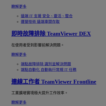
瞭解更多
遠端 IT 支援
安全、靈活、整合
運營技術
遠端車間存取
即時故障排除
TeamViewer DEX
在使用者受到影響前解決問題。
瞭解更多
端點故障排除
識別並解決問題
端點自動化
自動執行常規 IT 任務
連線工作者
TeamViewer Frontline
工業擴增實境極大提升工作效率。
瞭解更多