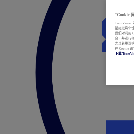
“Cooki
TeamVie
措施更具个
我们对利用 
合，并进行
尤其着重说明
在 Cookie
下载 TeamVi