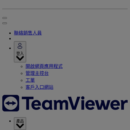
聯絡銷售人員
登入
開啟網頁應用程式
管理主控台
工單
客戶入口網站
產品