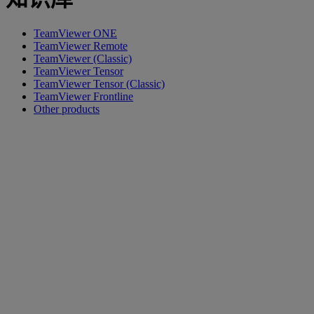
TeamViewer ONE
TeamViewer Remote
TeamViewer (Classic)
TeamViewer Tensor
TeamViewer Tensor (Classic)
TeamViewer Frontline
Other products