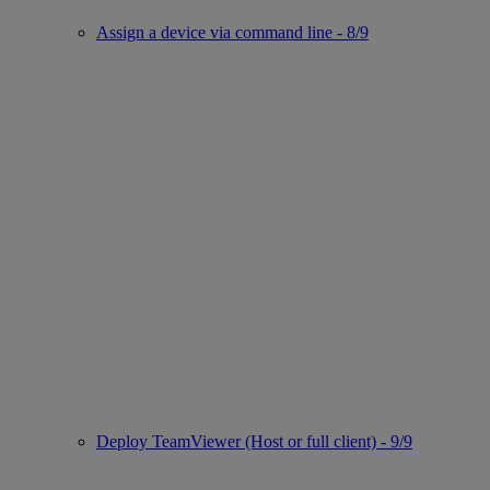
Assign a device via command line - 8/9
Deploy TeamViewer (Host or full client) - 9/9