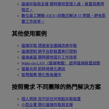
遠端存取與支援
隨時隨地管理人員、裝置與應用
程式。
數位員工體驗 (DEX)
前瞻式解決 IT 問題，避免影
響工作效率。
其他使用案例
遠端存取
透過安全連線改進存取
遠端控制
跨平台對裝置進行控制
遠端桌面
隨時隨地提升工作效率
Wake-on-LAN（遠端喚醒）
啟用遠端裝置啟動
螢幕共用
即時視覺化通訊
智慧服務
簡化售後運作
按照需求
不同團隊的熱門解決方案
個人用途
您可從任何地點存取裝置
小型企業
簡化遠端存取與支援