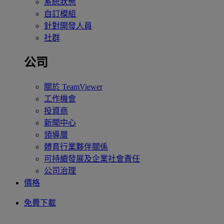
系統狀態
自訂模組
針對開發人員
社群
公司
關於 TeamViewer
工作機會
投資商
新聞中心
領導層
體育行業夥伴關係
可持續發展及企業社會責任
公司治理
價格
免費下載