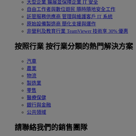
大型企業
擴展並保障企業 IT 安全
自由工作者與數位遊民
隨時隨地安全工作
託管服務供應商
管理與維護客戶 IT 系統
原始設備製造商
簡化支援與運作
非營利及教育行業
TeamViewer 技術享 30% 優惠
按照行業
按行業分類的熱門解決方案
汽車
農業
物流
製造業
零售
醫療保健
銀行與金融
公共領域
請聯絡我們的銷售團隊