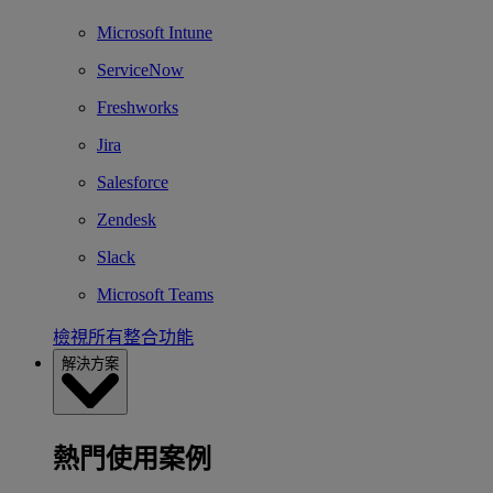
Microsoft Intune
ServiceNow
Freshworks
Jira
Salesforce
Zendesk
Slack
Microsoft Teams
檢視所有整合功能
解決方案
熱門使用案例