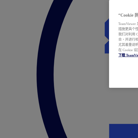
“Cooki
TeamVie
措施更具个
我们对利用 
合，并进行
尤其着重说明
在 Cookie
下载 TeamVi