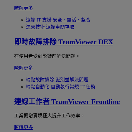
瞭解更多
遠端 IT 支援
安全、靈活、整合
運營技術
遠端車間存取
即時故障排除
TeamViewer DEX
在使用者受到影響前解決問題。
瞭解更多
端點故障排除
識別並解決問題
端點自動化
自動執行常規 IT 任務
連線工作者
TeamViewer Frontline
工業擴增實境極大提升工作效率。
瞭解更多