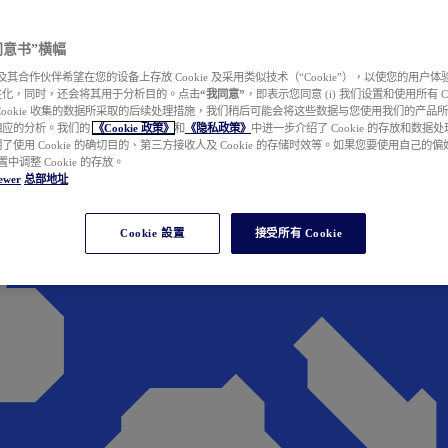
e 同意书”横幅
wer 及其合作伙伴希望在您的设备上存放 Cookie 及采用类似技术（“Cookie”），以使您的用
性化，同时，还会将其用于分析目的。点击
“我同意”
，即表示您同意 (i) 我们设置和使用所有 Cook
Cookie 收集的数据所采取的后续处理措施，我们稍后可能会将这些数据与您使用我们的产品
相应的分析。我们的
《Cookie 政策》
和
《隐私政策》
中进一步介绍了 Cookie 的存放和数据
了使用 Cookie 的确切目的、第三方接收人及 Cookie 的存储时效等。如果您要使用自己的
 设置中调整 Cookie 的存放。
ewer
总部地址
Cookie 設置
接受所有 Cookie