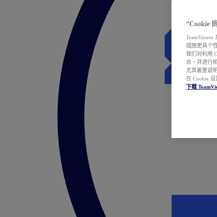
“Cooki
TeamVie
措施更具个
我们对利用 
合，并进行
尤其着重说明
在 Cookie
下载 TeamVi