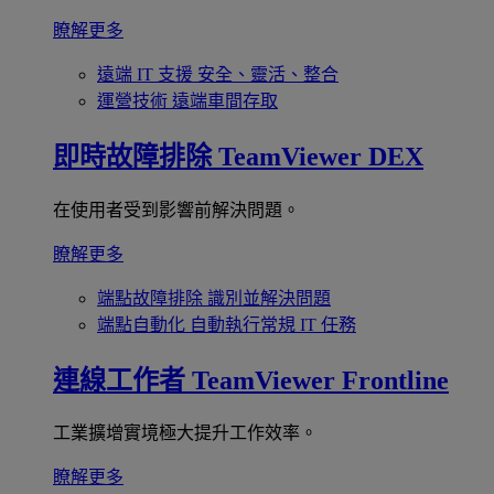
瞭解更多
遠端 IT 支援
安全、靈活、整合
運營技術
遠端車間存取
即時故障排除
TeamViewer DEX
在使用者受到影響前解決問題。
瞭解更多
端點故障排除
識別並解決問題
端點自動化
自動執行常規 IT 任務
連線工作者
TeamViewer Frontline
工業擴增實境極大提升工作效率。
瞭解更多