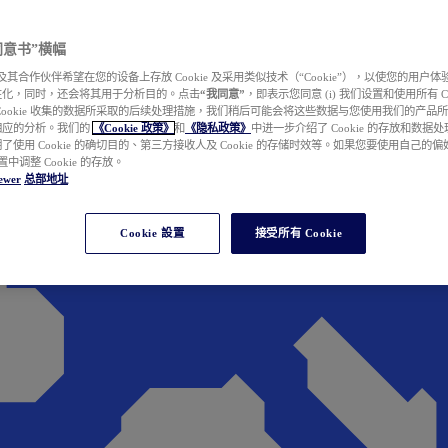
e 同意书”横幅
wer 及其合作伙伴希望在您的设备上存放 Cookie 及采用类似技术（“Cookie”），以使您的用
性化，同时，还会将其用于分析目的。点击
“我同意”
，即表示您同意 (i) 我们设置和使用所有 Cook
Cookie 收集的数据所采取的后续处理措施，我们稍后可能会将这些数据与您使用我们的产品
相应的分析。我们的
《Cookie 政策》
和
《隐私政策》
中进一步介绍了 Cookie 的存放和数据
了使用 Cookie 的确切目的、第三方接收人及 Cookie 的存储时效等。如果您要使用自己的
 设置中调整 Cookie 的存放。
ewer
总部地址
Cookie 設置
接受所有 Cookie