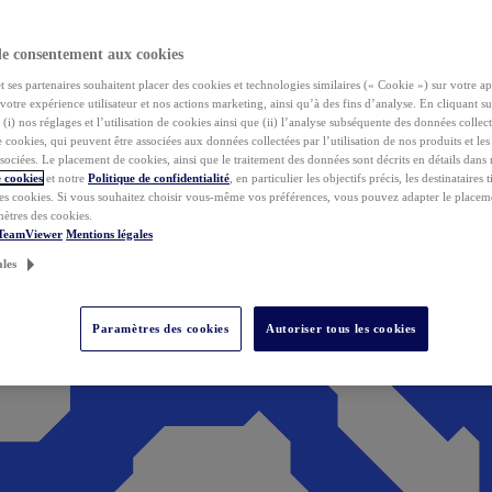
de consentement aux cookies
ses partenaires souhaitent placer des cookies et technologies similaires (« Cookie ») sur votre ap
votre expérience utilisateur et nos actions marketing, ainsi qu’à des fins d’analyse. En cliquant s
(i) nos réglages et l’utilisation de cookies ainsi que (ii) l’analyse subséquente des données collect
de cookies, qui peuvent être associées aux données collectées par l’utilisation de nos produits et le
sociées. Le placement de cookies, ainsi que le traitement des données sont décrits en détails dans
 cookies
et notre
Politique de confidentialité
, en particulier les objectifs précis, les destinataires t
es cookies. Si vous souhaitez choisir vous-même vos préférences, vous pouvez adapter le placem
mètres des cookies.
 TeamViewer
Mentions légales
ales
Paramètres des cookies
Autoriser tous les cookies