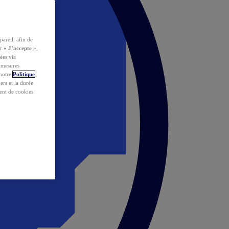
pareil, afin de
ur
« J’accepte »
,
ées via
s mesures
 notre
Politique
iers et la durée
ent de cookies