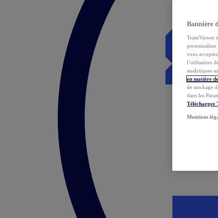
Bannière 
TeamViewer et 
personnaliser 
vous acceptez 
l’utilisation 
analytiques as
en matière de
de stockage d
dans les Para
Téléchargez
Mentions lég