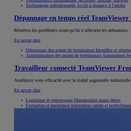
Téléassistance informatique
Sécurisée, flexible, intégrée
Technologie opérationnelle
Accès à distance à l’atelier
Dépannage en temps réel
TeamViewer
Résolvez les problèmes avant qu’ils n’affectent les utilisateurs.
En savoir plus
Dépannage des points de terminaison
Identifiez et résol
Automatisation des points de terminaison
Automatisez les
Travailleur connecté
TeamViewer Fron
Améliorez votre efficacité avec la réalité augmentée industrielle
En savoir plus
Logistique et entreposage
Manutention mains libres
Formation et intégration
Intégration rapide et perfection