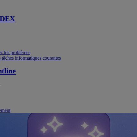
 DEX
vez les problèmes
 tâches informatiques courantes
tline
.
nement