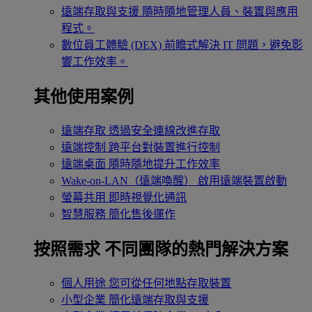
遠端存取與支援
隨時隨地管理人員、裝置與應用
程式。
數位員工體驗 (DEX)
前瞻式解決 IT 問題，避免影
響工作效率。
其他使用案例
遠端存取
透過安全連線改進存取
遠端控制
跨平台對裝置進行控制
遠端桌面
隨時隨地提升工作效率
Wake-on-LAN（遠端喚醒）
啟用遠端裝置啟動
螢幕共用
即時視覺化通訊
智慧服務
簡化售後運作
按照需求
不同團隊的熱門解決方案
個人用途
您可從任何地點存取裝置
小型企業
簡化遠端存取與支援