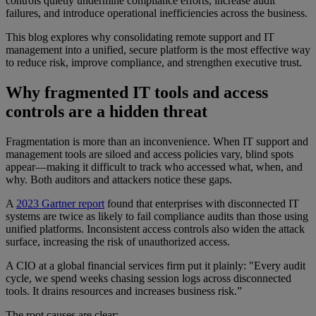
controls quietly undermine compliance efforts, increase audit
failures, and introduce operational inefficiencies across the business.
This blog explores why consolidating remote support and IT
management into a unified, secure platform is the most effective way
to reduce risk, improve compliance, and strengthen executive trust.
Why fragmented IT tools and access
controls are a hidden threat
Fragmentation is more than an inconvenience. When IT support and
management tools are siloed and access policies vary, blind spots
appear—making it difficult to track who accessed what, when, and
why. Both auditors and attackers notice these gaps.
A
2023 Gartner report
found that enterprises with disconnected IT
systems are twice as likely to fail compliance audits than those using
unified platforms. Inconsistent access controls also widen the attack
surface, increasing the risk of unauthorized access.
A CIO at a global financial services firm put it plainly: "Every audit
cycle, we spend weeks chasing session logs across disconnected
tools. It drains resources and increases business risk.”
The root causes are clear: