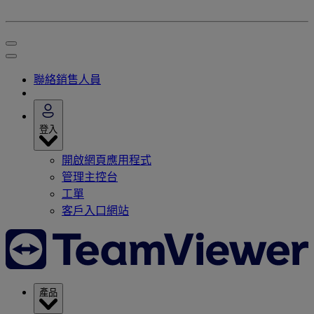
聯絡銷售人員
登入
開啟網頁應用程式
管理主控台
工單
客戶入口網站
產品