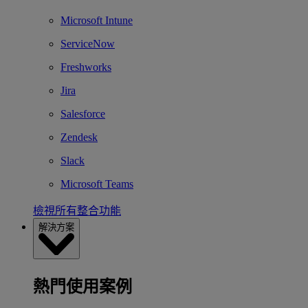
Microsoft Intune
ServiceNow
Freshworks
Jira
Salesforce
Zendesk
Slack
Microsoft Teams
檢視所有整合功能
解決方案
熱門使用案例