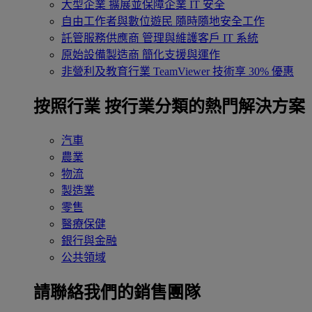
大型企業
擴展並保障企業 IT 安全
自由工作者與數位遊民
隨時隨地安全工作
託管服務供應商
管理與維護客戶 IT 系統
原始設備製造商
簡化支援與運作
非營利及教育行業
TeamViewer 技術享 30% 優惠
按照行業
按行業分類的熱門解決方案
汽車
農業
物流
製造業
零售
醫療保健
銀行與金融
公共領域
請聯絡我們的銷售團隊