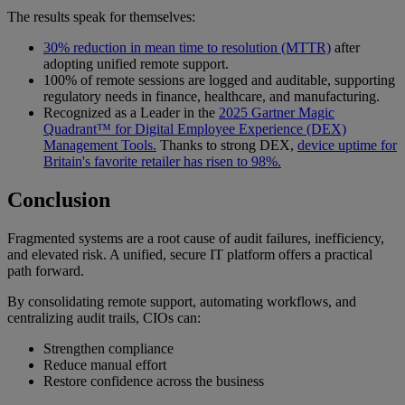
The results speak for themselves:
30% reduction in mean time to resolution (MTTR)
after
adopting unified remote support.
100% of remote sessions are logged and auditable, supporting
regulatory needs in finance, healthcare, and manufacturing.
Recognized as a Leader in the
2025 Gartner Magic
Quadrant™ for Digital Employee Experience (DEX)
Management Tools.
Thanks to strong DEX,
device uptime for
Britain's favorite retailer has risen to 98%.
Conclusion
Fragmented systems are a root cause of audit failures, inefficiency,
and elevated risk. A unified, secure IT platform offers a practical
path forward.
By consolidating remote support, automating workflows, and
centralizing audit trails, CIOs can:
Strengthen compliance
Reduce manual effort
Restore confidence across the business