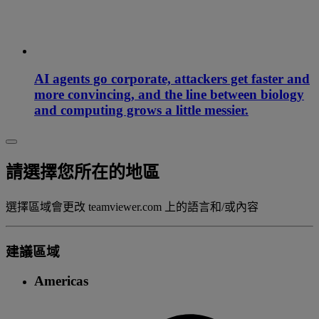
AI agents go corporate, attackers get faster and
more convincing, and the line between biology
and computing grows a little messier.
請選擇您所在的地區
選擇區域會更改 teamviewer.com 上的語言和/或內容
建議區域
Americas