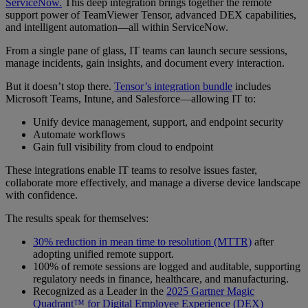
ServiceNow.
This deep integration brings together the remote
support power of TeamViewer Tensor, advanced DEX capabilities,
and intelligent automation—all within ServiceNow.
From a single pane of glass, IT teams can launch secure sessions,
manage incidents, gain insights, and document every interaction.
But it doesn’t stop there.
Tensor’s integration bundle
includes
Microsoft Teams, Intune, and Salesforce—allowing IT to:
Unify device management, support, and endpoint security
Automate workflows
Gain full visibility from cloud to endpoint
These integrations enable IT teams to resolve issues faster,
collaborate more effectively, and manage a diverse device landscape
with confidence.
The results speak for themselves:
30% reduction in mean time to resolution (MTTR)
after
adopting unified remote support.
100% of remote sessions are logged and auditable, supporting
regulatory needs in finance, healthcare, and manufacturing.
Recognized as a Leader in the
2025 Gartner Magic
Quadrant™ for Digital Employee Experience (DEX)