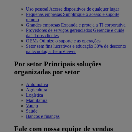
Uso pessoal
Acesse dispositivos de qualquer lugar
Pequenas empresas
Simplifique o acesso e suporte
remoto
Grandes empresas
Expanda e proteja a TI corporativa
Provedores de serviços gerenciados
Gerencie e cuide
da TI dos clientes
OEMs
Otimize o suporte e as operações
Setor sem fins lucrativos e educação
30% de desconto
na tecnologia TeamViewer
Por setor
Principais soluções
organizadas por setor
Automotiva
Agricultura
Logística
Manufatura
Varejo
Saúde
Bancos e finanças
Fale com nossa equipe de vendas