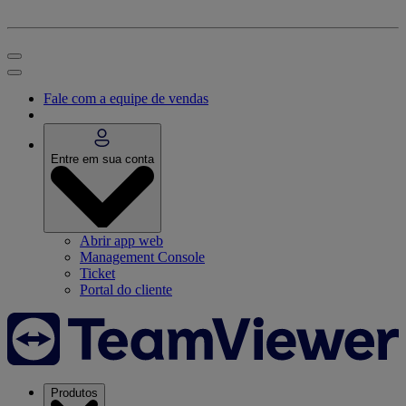
Fale com a equipe de vendas
Entre em sua conta
Abrir app web
Management Console
Ticket
Portal do cliente
Produtos