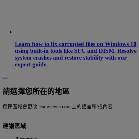
Learn how to fix corrupted files on Windows 10
using built-in tools like SFC and DISM. Resolve
system crashes and restore stability with our
expert guide.
請選擇您所在的地區
選擇區域會更改 teamviewer.com 上的語言和/或內容
建議區域
Americas