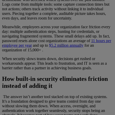
Logs come from multiple tools: some capture connection times but
not actions; others track activity without linking it to individual
users. Piecing together a complete, auditable picture takes hours,
even days, and leaves room for uncertainty.
Meanwhile, employees across your organization face friction every
day: multiple authentication steps, hunting for credentials, or
navigating fragmented systems. These small delays add up. In fact,
password resets alone cost organizations an average of
11 hours per
employee per year
and up to
$5.2 million annually
for an
organization of 15,000+ .
When security slows teams down, decisions get rushed or
workarounds appear. This leads to frustration, and IT is seen as a
barrier rather than a partner in achieving business goals.
How built-in security eliminates friction
instead of adding it
The answer isn’t another tool stacked on top of existing systems.
It’s a foundation designed to give teams control from day one
without slowing them down. When access, oversight, and
authentication work together seamlessly, security stops being an