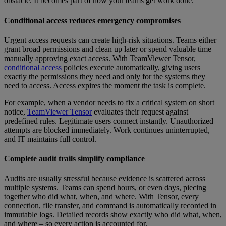
obstacle. It becomes part of how your teams get work done.
Conditional access reduces emergency compromises
Urgent access requests can create high-risk situations. Teams either
grant broad permissions and clean up later or spend valuable time
manually approving exact access. With TeamViewer Tensor,
conditional access
policies execute automatically, giving users
exactly the permissions they need and only for the systems they
need to access. Access expires the moment the task is complete.
For example, when a vendor needs to fix a critical system on short
notice,
TeamViewer Tensor
evaluates their request against
predefined rules. Legitimate users connect instantly. Unauthorized
attempts are blocked immediately. Work continues uninterrupted,
and IT maintains full control.
Complete audit trails simplify compliance
Audits are usually stressful because evidence is scattered across
multiple systems. Teams can spend hours, or even days, piecing
together who did what, when, and where. With Tensor, every
connection, file transfer, and command is automatically recorded in
immutable logs. Detailed records show exactly who did what, when,
and where – so every action is accounted for.