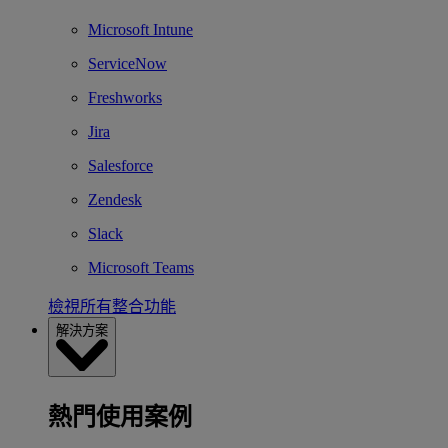
Microsoft Intune
ServiceNow
Freshworks
Jira
Salesforce
Zendesk
Slack
Microsoft Teams
檢視所有整合功能
解決方案
熱門使用案例