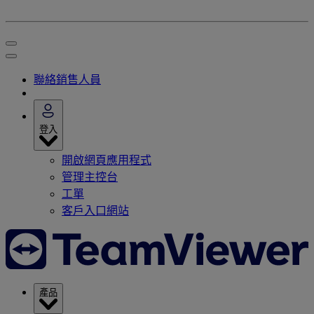
聯絡銷售人員
登入
開啟網頁應用程式
管理主控台
工單
客戶入口網站
產品