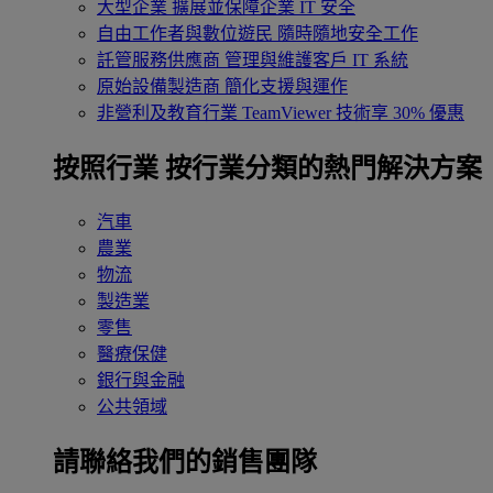
大型企業
擴展並保障企業 IT 安全
自由工作者與數位遊民
隨時隨地安全工作
託管服務供應商
管理與維護客戶 IT 系統
原始設備製造商
簡化支援與運作
非營利及教育行業
TeamViewer 技術享 30% 優惠
按照行業
按行業分類的熱門解決方案
汽車
農業
物流
製造業
零售
醫療保健
銀行與金融
公共領域
請聯絡我們的銷售團隊