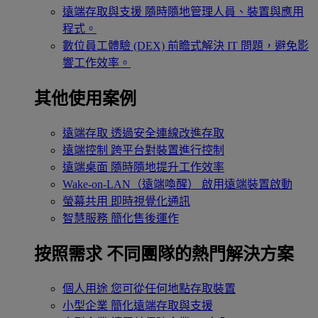
遠端存取與支援
隨時隨地管理人員、裝置與應用
程式。
數位員工體驗 (DEX)
前瞻式解決 IT 問題，避免影
響工作效率。
其他使用案例
遠端存取
透過安全連線改進存取
遠端控制
跨平台對裝置進行控制
遠端桌面
隨時隨地提升工作效率
Wake-on-LAN（遠端喚醒）
啟用遠端裝置啟動
螢幕共用
即時視覺化通訊
智慧服務
簡化售後運作
按照需求
不同團隊的熱門解決方案
個人用途
您可從任何地點存取裝置
小型企業
簡化遠端存取與支援