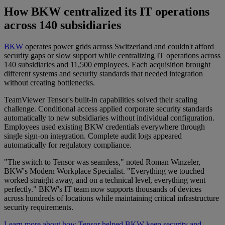
How BKW centralized its IT operations
across 140 subsidiaries
BKW
operates power grids across Switzerland and couldn't afford
security gaps or slow support while centralizing IT operations across
140 subsidiaries and 11,500 employees. Each acquisition brought
different systems and security standards that needed integration
without creating bottlenecks.
TeamViewer Tensor's built-in capabilities solved their scaling
challenge. Conditional access applied corporate security standards
automatically to new subsidiaries without individual configuration.
Employees used existing BKW credentials everywhere through
single sign-on integration. Complete audit logs appeared
automatically for regulatory compliance.
"The switch to Tensor was seamless," noted Roman Winzeler,
BKW's Modern Workplace Specialist. "Everything we touched
worked straight away, and on a technical level, everything went
perfectly." BKW's IT team now supports thousands of devices
across hundreds of locations while maintaining critical infrastructure
security requirements.
Learn more about how Tensor helped BKW keep security and