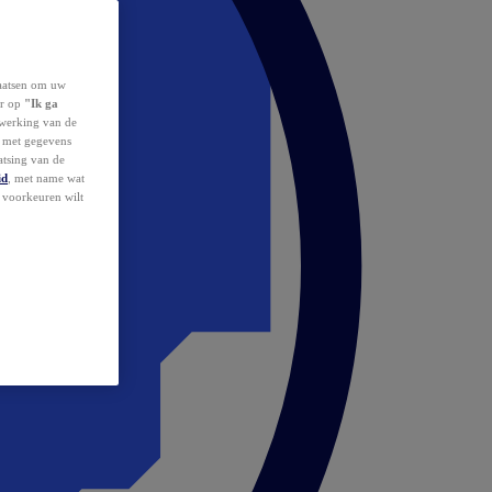
laatsen om uw
or op
"Ik ga
erwerking van de
d met gegevens
atsing van de
id
, met name wat
w voorkeuren wilt