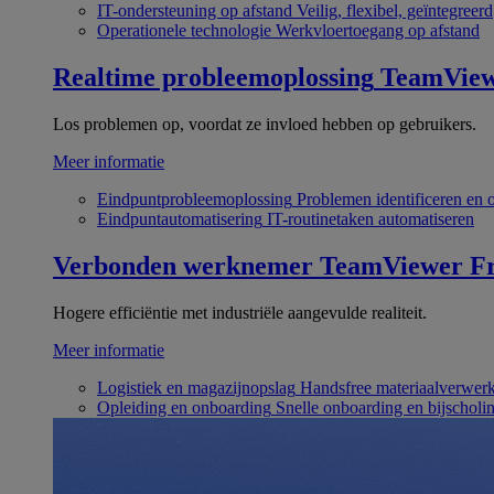
IT-ondersteuning op afstand
Veilig, flexibel, geïntegreerd
Operationele technologie
Werkvloertoegang op afstand
Realtime probleemoplossing
TeamVie
Los problemen op, voordat ze invloed hebben op gebruikers.
Meer informatie
Eindpuntprobleemoplossing
Problemen identificeren en 
Eindpuntautomatisering
IT-routinetaken automatiseren
Verbonden werknemer
TeamViewer Fr
Hogere efficiëntie met industriële aangevulde realiteit.
Meer informatie
Logistiek en magazijnopslag
Handsfree materiaalverwer
Opleiding en onboarding
Snelle onboarding en bijscholi