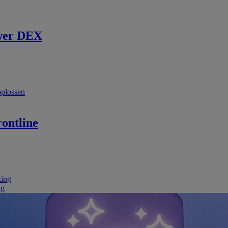
wer DEX
oplossen
ontline
king
ng