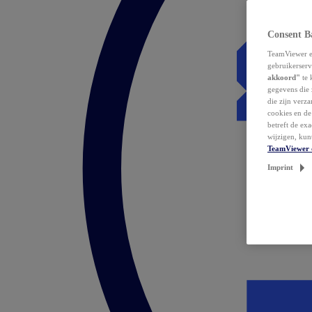
Consent B
TeamViewer en
gebruikerserv
akkoord"
te 
gegevens die 
die zijn verz
cookies en d
betreft de ex
wijzigen, kun
TeamViewer 
Imprint