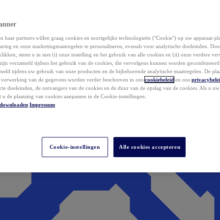
anner
 haar partners willen graag cookies en soortgelijke technologieën ("Cookie") op uw apparaat p
aring en onze marketingmaatregelen te personaliseren, evenals voor analytische doeleinden. Do
klikken, stemt u in met (i) onze instelling en het gebruik van alle cookies en (ii) onze verdere v
zijn verzameld tijdens het gebruik van de cookies, die vervolgens kunnen worden gecombineer
ameld tijdens uw gebruik van onze producten en de bijbehorende analytische maatregelen. De pla
e verwerking van de gegevens worden verder beschreven in ons
cookiebeleid
en ons
privacybele
acte doeleinden, de ontvangers van de cookies en de duur van de opslag van de cookies. Als u u
t u de plaatsing van cookies aanpassen in de Cookie-instellingen.
downloaden
Impressum
Cookie-instellingen
Alle cookies accepteren