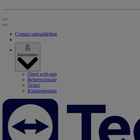
Contact salesafdeling
Aanmelden
Open web-app
Beheerconsole
Ticket
Klantenportaal