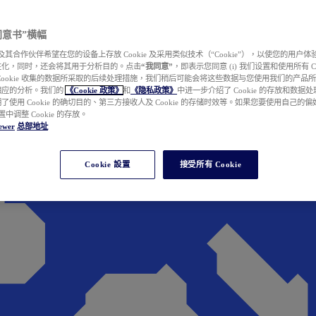
e 同意书”横幅
wer 及其合作伙伴希望在您的设备上存放 Cookie 及采用类似技术（“Cookie”），以使您的用
性化，同时，还会将其用于分析目的。点击
“我同意”
，即表示您同意 (i) 我们设置和使用所有 Cook
Cookie 收集的数据所采取的后续处理措施，我们稍后可能会将这些数据与您使用我们的产品
相应的分析。我们的
《Cookie 政策》
和
《隐私政策》
中进一步介绍了 Cookie 的存放和数据
了使用 Cookie 的确切目的、第三方接收人及 Cookie 的存储时效等。如果您要使用自己的
 设置中调整 Cookie 的存放。
ewer
总部地址
Cookie 設置
接受所有 Cookie