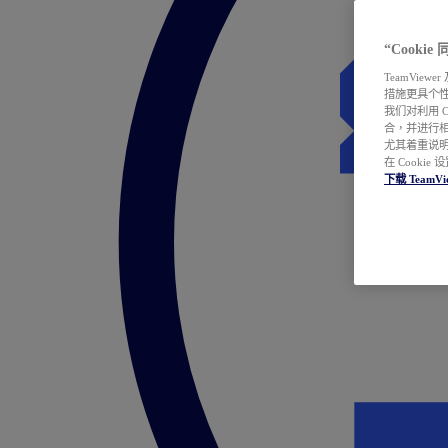
“Cooki
TeamVie
措施更具个
我们对利用 
合，并进行
尤其着重说明
在 Cookie
下载 TeamVi