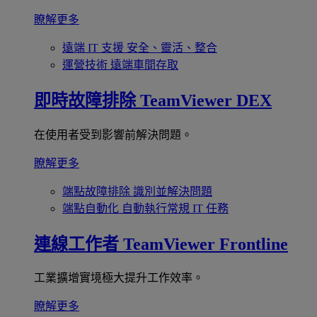
瞭解更多
遠端 IT 支援
安全、靈活、整合
運營技術
遠端車間存取
即時故障排除
TeamViewer DEX
在使用者受到影響前解決問題。
瞭解更多
端點故障排除
識別並解決問題
端點自動化
自動執行常規 IT 任務
連線工作者
TeamViewer Frontline
工業擴增實境極大提升工作效率。
瞭解更多