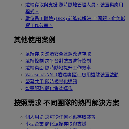
遠端存取與支援
隨時隨地管理人員、裝置與應用
程式。
數位員工體驗 (DEX)
前瞻式解決 IT 問題，避免影
響工作效率。
其他使用案例
遠端存取
透過安全連線改進存取
遠端控制
跨平台對裝置進行控制
遠端桌面
隨時隨地提升工作效率
Wake-on-LAN（遠端喚醒）
啟用遠端裝置啟動
螢幕共用
即時視覺化通訊
智慧服務
簡化售後運作
按照需求
不同團隊的熱門解決方案
個人用途
您可從任何地點存取裝置
小型企業
簡化遠端存取與支援