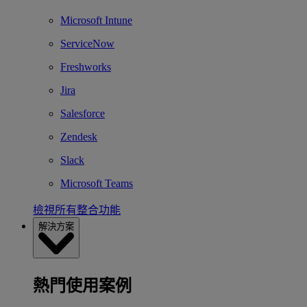
Microsoft Intune
ServiceNow
Freshworks
Jira
Salesforce
Zendesk
Slack
Microsoft Teams
檢視所有整合功能
解決方案
熱門使用案例