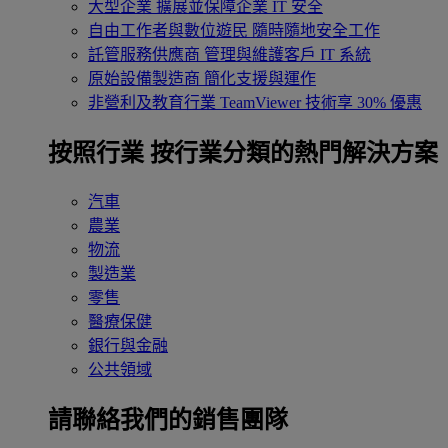
大型企業
擴展並保障企業 IT 安全
自由工作者與數位遊民
隨時隨地安全工作
託管服務供應商
管理與維護客戶 IT 系統
原始設備製造商
簡化支援與運作
非營利及教育行業
TeamViewer 技術享 30% 優惠
按照行業
按行業分類的熱門解決方案
汽車
農業
物流
製造業
零售
醫療保健
銀行與金融
公共領域
請聯絡我們的銷售團隊