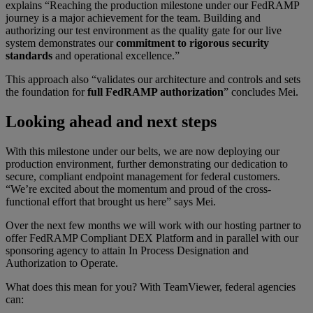
explains “Reaching the production milestone under our FedRAMP
journey is a major achievement for the team. Building and
authorizing our test environment as the quality gate for our live
system demonstrates our
commitment to rigorous security
standards
and operational excellence.”
This approach also “validates our architecture and controls and sets
the foundation for
full FedRAMP authorization
” concludes Mei.
Looking ahead and next steps
With this milestone under our belts, we are now deploying our
production environment, further demonstrating our dedication to
secure, compliant endpoint management for federal customers.
“We’re excited about the momentum and proud of the cross-
functional effort that brought us here” says Mei.
Over the next few months we will work with our hosting partner to
offer FedRAMP Compliant DEX Platform and in parallel with our
sponsoring agency to attain In Process Designation and
Authorization to Operate.
What does this mean for you? With TeamViewer, federal agencies
can: