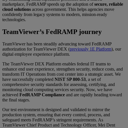
marketplace, FedRAMP speeds up the adoption of
secure, reliable
cloud solutions
across government. This helps agencies move
confidently from legacy systems to modern, mission-ready
technologies.
TeamViewer’s FedRAMP journey
TeamViewer has been steadily advancing toward FedRAMP
authorization for TeamViewer DEX (
previously 1E Platform
), our
digital employee experience platform.
The TeamViewer DEX Platform enables federal IT teams to
enhance end user experience, strengthen security, reduce costs, and
transform IT Operations from cost center into a strategic asset. We
have successfully completed
NIST SP 800-53
, a set of
comprehensive security standards for assessing, certifying, and
monitoring cloud computing services security. Now, we have
achieved
FedRAMP Compliance
and are rapidly heading toward
the final stages.
Our test environment is designed and validated to mirror the
production system, ensuring that every control, process, and
safeguard meets FedRAMP’s stringent requirements. As
TeamViewer Chief Product and Technology Officer, Mei Dent