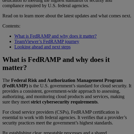
dedication to meeting the highest standards of security and
compliance required by U.S. federal agencies.
Read on to learn more about the latest updates and what comes next.
Contents:
What is FedRAMP and why does it matter?
TeamViewer’s FedRAMP journey
Looking ahead and next steps
What is FedRAMP and why does it
matter?
The
Federal Risk and Authorization Management Program
(FedRAMP)
is the U.S. government’s standard for cloud security. It
provides a consistent, government-wide approach to assessing,
authorizing, and monitoring cloud products and services, making
sure they meet
strict cybersecurity requirements
.
For cloud service providers (CSPs), FedRAMP certification is
essential to work with federal agencies. It verifies that a provider’s
security practices meet the government’s highest standards.
By establishing clear, repeatable processes and a shared