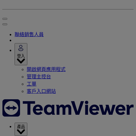
聯絡銷售人員
登入
開啟網頁應用程式
管理主控台
工單
客戶入口網站
產品