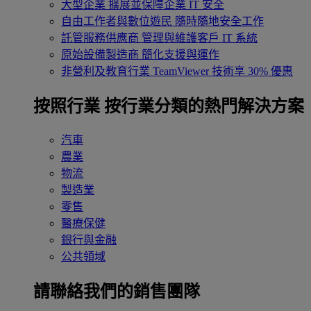
大型企業
擴展並保障企業 IT 安全
自由工作者與數位遊民
隨時隨地安全工作
託管服務供應商
管理與維護客戶 IT 系統
原始設備製造商
簡化支援與運作
非營利及教育行業
TeamViewer 技術享 30% 優惠
按照行業
按行業分類的熱門解決方案
汽車
農業
物流
製造業
零售
醫療保健
銀行與金融
公共領域
請聯絡我們的銷售團隊