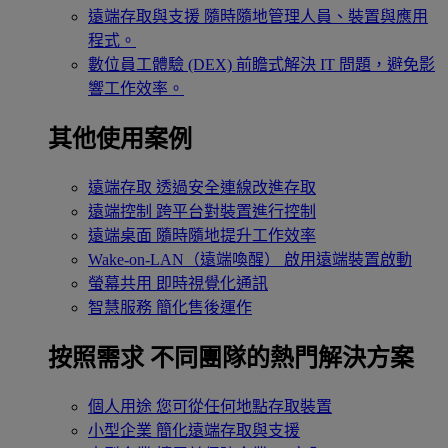
遠端存取與支援
隨時隨地管理人員、裝置與應用
程式。
數位員工體驗 (DEX)
前瞻式解決 IT 問題，避免影
響工作效率。
其他使用案例
遠端存取
透過安全連線改進存取
遠端控制
跨平台對裝置進行控制
遠端桌面
隨時隨地提升工作效率
Wake-on-LAN（遠端喚醒）
啟用遠端裝置啟動
螢幕共用
即時視覺化通訊
智慧服務
簡化售後運作
按照需求
不同團隊的熱門解決方案
個人用途
您可從任何地點存取裝置
小型企業
簡化遠端存取與支援