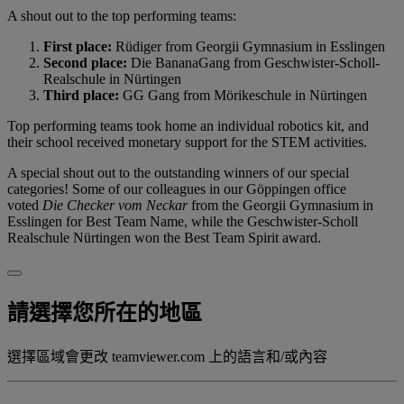
A shout out to the top performing teams:
First place:
Rüdiger from Georgii Gymnasium in Esslingen
Second place:
Die BananaGang from Geschwister-Scholl-
Realschule in Nürtingen
Third place:
GG Gang from Mörikeschule in Nürtingen
Top performing teams took home an individual robotics kit, and
their school received monetary support for the STEM activities.
A special shout out to the outstanding winners of our special
categories! Some of our colleagues in our Göppingen office
voted
Die Checker vom Neckar
from the Georgii Gymnasium in
Esslingen for Best Team Name, while the Geschwister-Scholl
Realschule Nürtingen won the Best Team Spirit award.
請選擇您所在的地區
選擇區域會更改 teamviewer.com 上的語言和/或內容