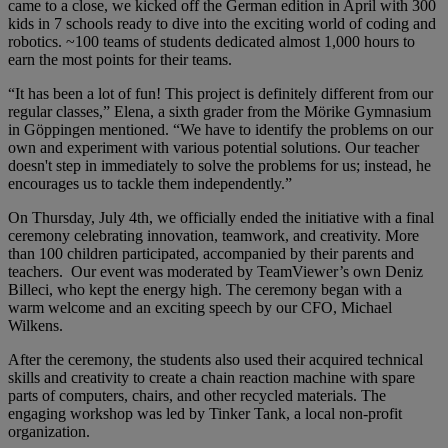
came to a close, we kicked off the German edition in April with 300
kids in 7 schools ready to dive into the exciting world of coding and
robotics. ~100 teams of students dedicated almost 1,000 hours to
earn the most points for their teams.
“It has been a lot of fun! This project is definitely different from our
regular classes,” Elena, a sixth grader from the Mörike Gymnasium
in Göppingen mentioned. “We have to identify the problems on our
own and experiment with various potential solutions. Our teacher
doesn't step in immediately to solve the problems for us; instead, he
encourages us to tackle them independently.”
On Thursday, July 4th, we officially ended the initiative with a final
ceremony celebrating innovation, teamwork, and creativity. More
than 100 children participated, accompanied by their parents and
teachers. Our event was moderated by TeamViewer’s own Deniz
Billeci, who kept the energy high. The ceremony began with a
warm welcome and an exciting speech by our CFO, Michael
Wilkens.
After the ceremony, the students also used their acquired technical
skills and creativity to create a chain reaction machine with spare
parts of computers, chairs, and other recycled materials. The
engaging workshop was led by Tinker Tank, a local non-profit
organization.