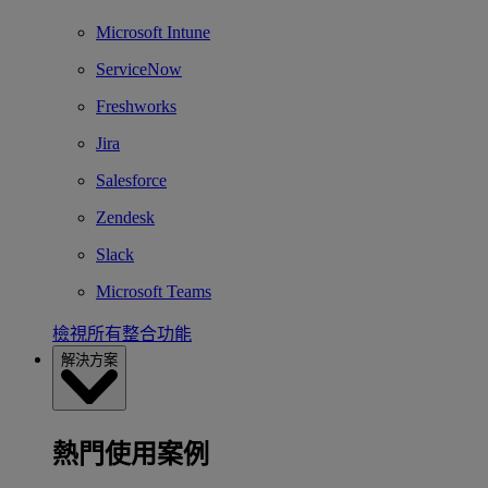
Microsoft Intune
ServiceNow
Freshworks
Jira
Salesforce
Zendesk
Slack
Microsoft Teams
檢視所有整合功能
解決方案
熱門使用案例