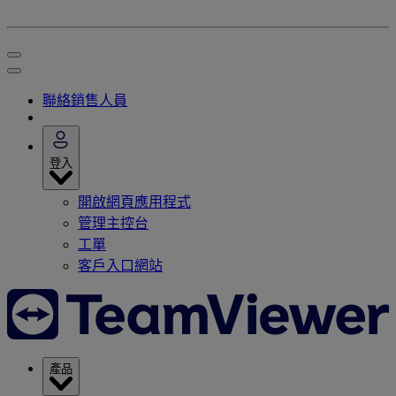
聯絡銷售人員
登入
開啟網頁應用程式
管理主控台
工單
客戶入口網站
產品