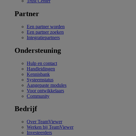
Trust Center
Partner
Een partner worden
Een partner zoeken
Integratiepartners
Ondersteuning
Hulp en contact
Handleidingen
Kennisbank
Systeemstatus
Aangepaste modules
Voor ontwikkelaars
Community
Bedrijf
Over TeamViewer
Werken bij TeamViewer
Investeerders