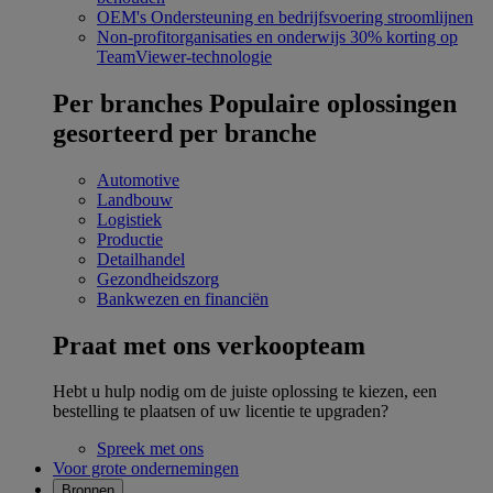
OEM's
Ondersteuning en bedrijfsvoering stroomlijnen
Non-profitorganisaties en onderwijs
30% korting op
TeamViewer-technologie
Per branches
Populaire oplossingen
gesorteerd per branche
Automotive
Landbouw
Logistiek
Productie
Detailhandel
Gezondheidszorg
Bankwezen en financiën
Praat met ons verkoopteam
Hebt u hulp nodig om de juiste oplossing te kiezen, een
bestelling te plaatsen of uw licentie te upgraden?
Spreek met ons
Voor grote ondernemingen
Bronnen