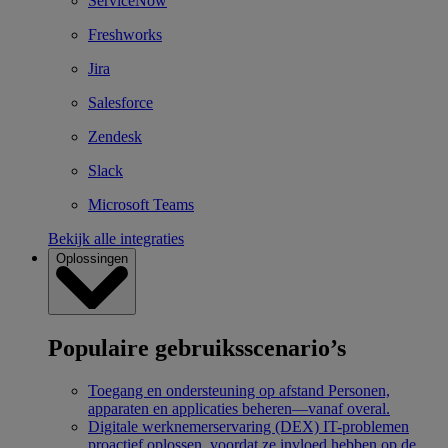
ServiceNow
Freshworks
Jira
Salesforce
Zendesk
Slack
Microsoft Teams
Bekijk alle integraties
Oplossingen
Populaire gebruiksscenario’s
Toegang en ondersteuning op afstand
Personen,
apparaten en applicaties beheren—vanaf overal.
Digitale werknemerservaring (DEX)
IT-problemen
proactief oplossen, voordat ze invloed hebben op de