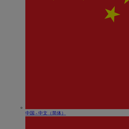
中国 - 中⽂（简体）