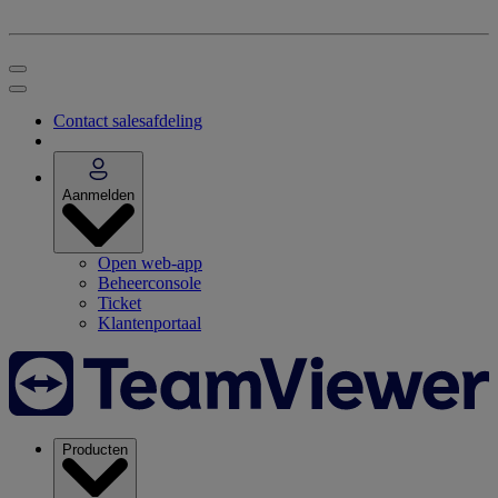
Contact salesafdeling
Aanmelden
Open web-app
Beheerconsole
Ticket
Klantenportaal
Producten