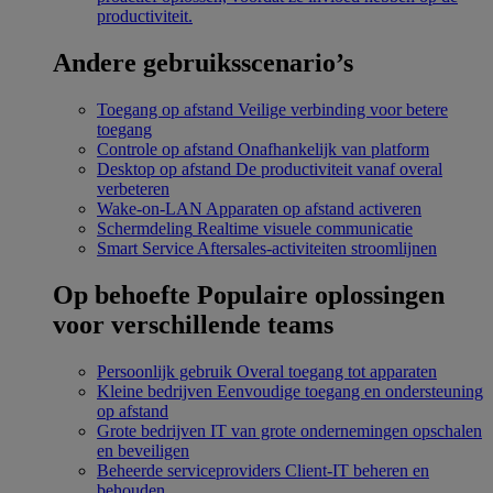
productiviteit.
Andere gebruiksscenario’s
Toegang op afstand
Veilige verbinding voor betere
toegang
Controle op afstand
Onafhankelijk van platform
Desktop op afstand
De productiviteit vanaf overal
verbeteren
Wake-on-LAN
Apparaten op afstand activeren
Schermdeling
Realtime visuele communicatie
Smart Service
Aftersales-activiteiten stroomlijnen
Op behoefte
Populaire oplossingen
voor verschillende teams
Persoonlijk gebruik
Overal toegang tot apparaten
Kleine bedrijven
Eenvoudige toegang en ondersteuning
op afstand
Grote bedrijven
IT van grote ondernemingen opschalen
en beveiligen
Beheerde serviceproviders
Client-IT beheren en
behouden