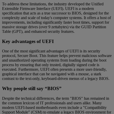
To address these limitations, the industry developed the Unified
Extensible Firmware Interface (UEFI). UEFI is a modern
specification that acts as a true successor to BIOS, designed for the
complexity and scale of today's computer systems. It offers a host of
improvements, including significantly faster boot times, support for
massive storage drives (over 9 zettabytes) via the GUID Partition
Table (GPT), and enhanced security features.
Key advantages of UEFI
One of the most significant advantages of UEFI is its security
protocol, Secure Boot. This feature helps prevent malicious software
and unauthorized operating systems from loading during the boot
process by ensuring that only trusted, digitally signed code is
executed. Furthermore, UEFI often presents a more user-friendly,
graphical interface that can be navigated with a mouse, a stark
contrast to the text-only, keyboard-driven menus of a legacy BIOS.
Why people still say “BIOS”
Despite the technical differences, the term "BIOS" has remained in
the common lexicon of IT professionals and users alike. Many
modern UEFI-based motherboards even include a "Compatibility
Support Module" (CSM) to emulate a legacy BIOS environment for