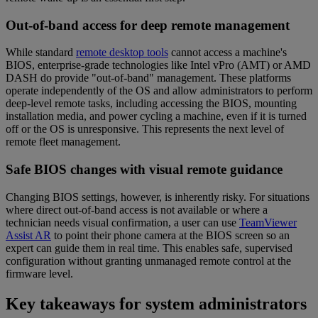
Out-of-band access for deep remote management
While standard
remote desktop tools
cannot access a machine's
BIOS, enterprise-grade technologies like Intel vPro (AMT) or AMD
DASH do provide "out-of-band" management. These platforms
operate independently of the OS and allow administrators to perform
deep-level remote tasks, including accessing the BIOS, mounting
installation media, and power cycling a machine, even if it is turned
off or the OS is unresponsive. This represents the next level of
remote fleet management.
Safe BIOS changes with visual remote guidance
Changing BIOS settings, however, is inherently risky. For situations
where direct out-of-band access is not available or where a
technician needs visual confirmation, a user can use
TeamViewer
Assist AR
to point their phone camera at the BIOS screen so an
expert can guide them in real time. This enables safe, supervised
configuration without granting unmanaged remote control at the
firmware level.
Key takeaways for system administrators