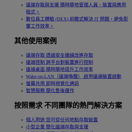
遠端存取與支援
隨時隨地管理人員、裝置與應用
程式。
數位員工體驗 (DEX)
前瞻式解決 IT 問題，避免影
響工作效率。
其他使用案例
遠端存取
透過安全連線改進存取
遠端控制
跨平台對裝置進行控制
遠端桌面
隨時隨地提升工作效率
Wake-on-LAN（遠端喚醒）
啟用遠端裝置啟動
螢幕共用
即時視覺化通訊
智慧服務
簡化售後運作
按照需求
不同團隊的熱門解決方案
個人用途
您可從任何地點存取裝置
小型企業
簡化遠端存取與支援