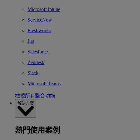
Microsoft Intune
ServiceNow
Freshworks
Jira
Salesforce
Zendesk
Slack
Microsoft Teams
檢視所有整合功能
解決方案
熱門使用案例