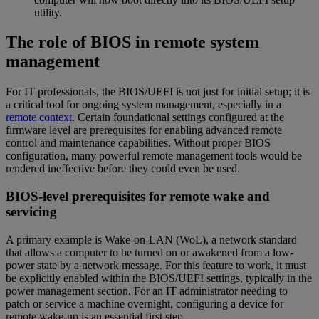
utility.
The role of BIOS in remote system
management
For IT professionals, the BIOS/UEFI is not just for initial setup; it is
a critical tool for ongoing system management, especially in a
remote context
. Certain foundational settings configured at the
firmware level are prerequisites for enabling advanced remote
control and maintenance capabilities. Without proper BIOS
configuration, many powerful remote management tools would be
rendered ineffective before they could even be used.
BIOS-level prerequisites for remote wake and
servicing
A primary example is Wake-on-LAN (WoL), a network standard
that allows a computer to be turned on or awakened from a low-
power state by a network message. For this feature to work, it must
be explicitly enabled within the BIOS/UEFI settings, typically in the
power management section. For an IT administrator needing to
patch or service a machine overnight, configuring a device for
remote wake-up is an essential first step.