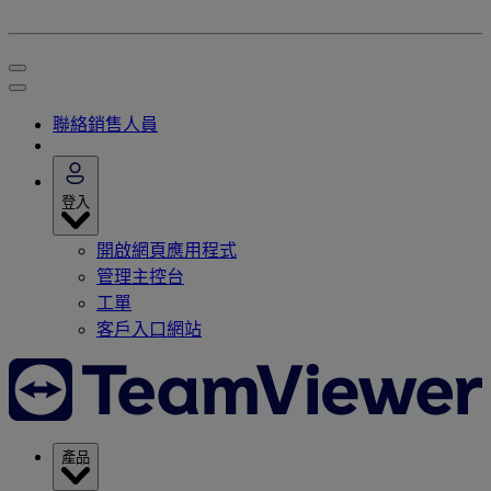
聯絡銷售人員
登入
開啟網頁應用程式
管理主控台
工單
客戶入口網站
產品