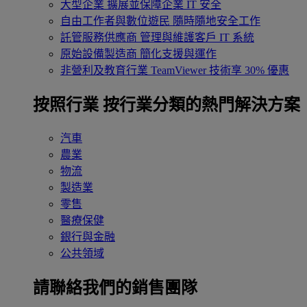
大型企業
擴展並保障企業 IT 安全
自由工作者與數位遊民
隨時隨地安全工作
託管服務供應商
管理與維護客戶 IT 系統
原始設備製造商
簡化支援與運作
非營利及教育行業
TeamViewer 技術享 30% 優惠
按照行業
按行業分類的熱門解決方案
汽車
農業
物流
製造業
零售
醫療保健
銀行與金融
公共領域
請聯絡我們的銷售團隊