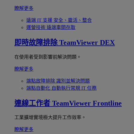
瞭解更多
遠端 IT 支援
安全、靈活、整合
運營技術
遠端車間存取
即時故障排除
TeamViewer DEX
在使用者受到影響前解決問題。
瞭解更多
端點故障排除
識別並解決問題
端點自動化
自動執行常規 IT 任務
連線工作者
TeamViewer Frontline
工業擴增實境極大提升工作效率。
瞭解更多