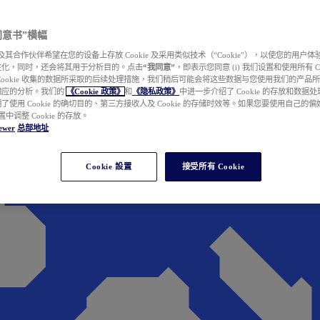
e 同意书”横幅
wer 及其合作伙伴希望在您的设备上存放 Cookie 及采用类似技术（“Cookie”），以使您的用
性化，同时，还会将其用于分析目的。点击
“我同意”
，即表示您同意 (i) 我们设置和使用所有 Cook
Cookie 收集的数据所采取的后续处理措施，我们稍后可能会将这些数据与您使用我们的产品
相应的分析。我们的
《Cookie 政策》
和
《隐私政策》
中进一步介绍了 Cookie 的存放和数据
了使用 Cookie 的确切目的、第三方接收人及 Cookie 的存储时效等。如果您要使用自己的
 设置中调整 Cookie 的存放。
ewer
总部地址
Cookie 設置
接受所有 Cookie