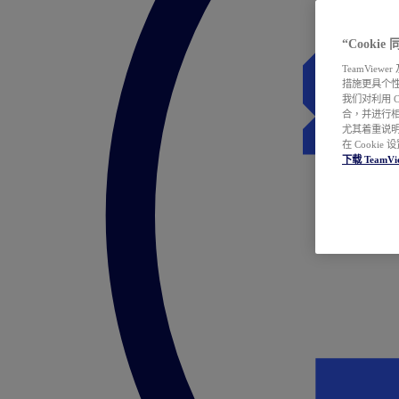
“Cooki
TeamVie
措施更具个
我们对利用 
合，并进行
尤其着重说明
在 Cookie
下载 TeamVi