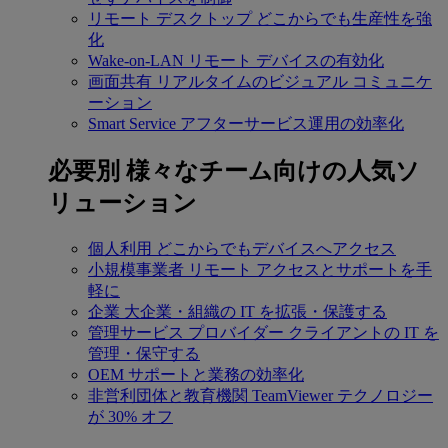
リモート デスクトップ
どこからでも生産性を強
化
Wake-on-LAN
リモート デバイスの有効化
画面共有
リアルタイムのビジュアル コミュニケ
ーション
Smart Service
アフターサービス運用の効率化
必要別
様々なチーム向けの人気ソ
リューション
個人利用
どこからでもデバイスへアクセス
小規模事業者
リモート アクセスとサポートを手
軽に
企業
大企業・組織の IT を拡張・保護する
管理サービス プロバイダー
クライアントの IT を
管理・保守する
OEM
サポートと業務の効率化
非営利団体と教育機関
TeamViewer テクノロジー
が 30% オフ