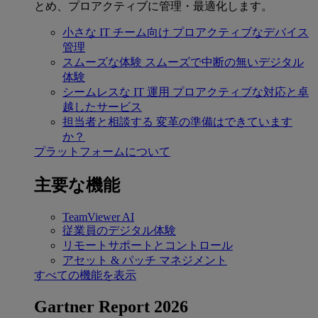
とめ、プロアクティブに管理・最適化します。
小さな IT チーム向け
プロアクティブなデバイス
管理
スムーズな体験
スムーズで中断の無いデジタル
体験
シームレスな IT 運用
プロアクティブな対応と卓
越したサービス
担当者と相談する
変革の準備はできています
か？
プラットフォームについて
主要な機能
TeamViewer AI
従業員のデジタル体験
リモートサポートとコントロール
アセット & パッチ マネジメント
すべての機能を表示
Gartner Report 2026