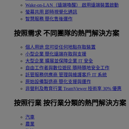
Wake-on-LAN（遠端喚醒）
啟用遠端裝置啟動
螢幕共用
即時視覺化通訊
智慧服務
簡化售後運作
按照需求
不同團隊的熱門解決方案
個人用途
您可從任何地點存取裝置
小型企業
簡化遠端存取與支援
大型企業
擴展並保障企業 IT 安全
自由工作者與數位遊民
隨時隨地安全工作
託管服務供應商
管理與維護客戶 IT 系統
原始設備製造商
簡化支援與運作
非營利及教育行業
TeamViewer 技術享 30% 優惠
按照行業
按行業分類的熱門解決方案
汽車
農業