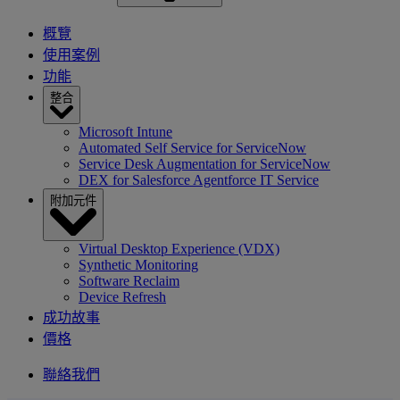
概覽
使用案例
功能
整合
Microsoft Intune
Automated Self Service for ServiceNow
Service Desk Augmentation for ServiceNow
DEX for Salesforce Agentforce IT Service
附加元件
Virtual Desktop Experience (VDX)
Synthetic Monitoring
Software Reclaim
Device Refresh
成功故事
價格
聯絡我們