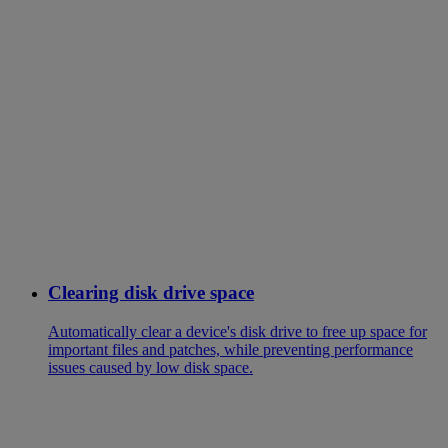
Clearing disk drive space
Automatically clear a device's disk drive to free up space for
important files and patches, while preventing performance
issues caused by low disk space.