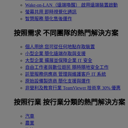
Wake-on-LAN（遠端喚醒）
啟用遠端裝置啟動
螢幕共用
即時視覺化通訊
智慧服務
簡化售後運作
按照需求
不同團隊的熱門解決方案
個人用途
您可從任何地點存取裝置
小型企業
簡化遠端存取與支援
大型企業
擴展並保障企業 IT 安全
自由工作者與數位遊民
隨時隨地安全工作
託管服務供應商
管理與維護客戶 IT 系統
原始設備製造商
簡化支援與運作
非營利及教育行業
TeamViewer 技術享 30% 優惠
按照行業
按行業分類的熱門解決方案
汽車
農業