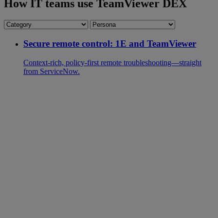
How IT teams use TeamViewer DEX
Secure remote control: 1E and TeamViewer
Context-rich, policy-first remote troubleshooting—straight
from ServiceNow.