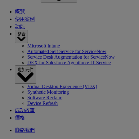
概覽
使用案例
功能
整合
Microsoft Intune
Automated Self Service for ServiceNow
Service Desk Augmentation for ServiceNow
DEX for Salesforce Agentforce IT Service
附加元件
Virtual Desktop Experience (VDX)
Synthetic Monitoring
Software Reclaim
Device Refresh
成功故事
價格
聯絡我們