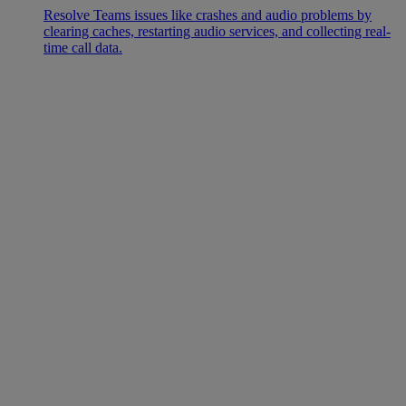
Resolve Teams issues like crashes and audio problems by
clearing caches, restarting audio services, and collecting real-
time call data.