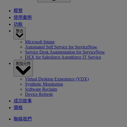
概覽
使用案例
功能
整合
Microsoft Intune
Automated Self Service for ServiceNow
Service Desk Augmentation for ServiceNow
DEX for Salesforce Agentforce IT Service
附加元件
Virtual Desktop Experience (VDX)
Synthetic Monitoring
Software Reclaim
Device Refresh
成功故事
價格
聯絡我們