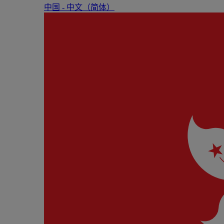
中国 - 中⽂（简体）