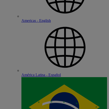
Americas - English
América Latina - Español