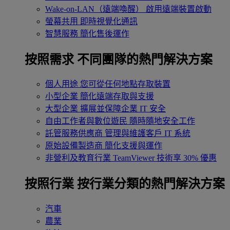
Wake-on-LAN（遠端喚醒）
啟用遠端裝置啟動
螢幕共用
即時視覺化通訊
智慧服務
簡化售後運作
按照需求
不同團隊的熱門解決方案
個人用途
您可從任何地點存取裝置
小型企業
簡化遠端存取與支援
大型企業
擴展並保障企業 IT 安全
自由工作者與數位遊民
隨時隨地安全工作
託管服務供應商
管理與維護客戶 IT 系統
原始設備製造商
簡化支援與運作
非營利及教育行業
TeamViewer 技術享 30% 優惠
按照行業
按行業分類的熱門解決方案
汽車
農業