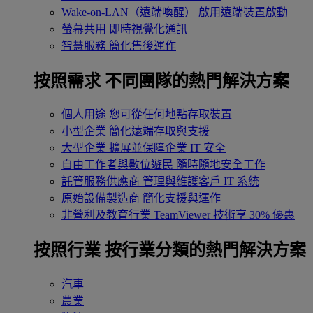
Wake-on-LAN（遠端喚醒）
啟用遠端裝置啟動
螢幕共用
即時視覺化通訊
智慧服務
簡化售後運作
按照需求
不同團隊的熱門解決方案
個人用途
您可從任何地點存取裝置
小型企業
簡化遠端存取與支援
大型企業
擴展並保障企業 IT 安全
自由工作者與數位遊民
隨時隨地安全工作
託管服務供應商
管理與維護客戶 IT 系統
原始設備製造商
簡化支援與運作
非營利及教育行業
TeamViewer 技術享 30% 優惠
按照行業
按行業分類的熱門解決方案
汽車
農業