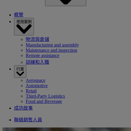
概覽
使用案例
物流與倉儲
Manufacturing and assembly
Maintenance and inspection
Remote assistance
訓練和入職
行業
Aerospace
Automotive
Retail
Third-Party Logistics
Food and Beverage
成功故事
聯絡銷售人員