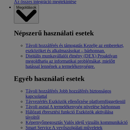
Az összes integráció megtekintése
Megoldások
Népszerű használati esetek
Távoli hozzáférés és támogatás
Kezelje az embereket,
eszközöket és alkalmazásokat – bárhonnan.
Digitális munkavállalói élmény (DEX)
Proaktívan
megoldhatja az informatikai problémákat, mielőtt
hatással lennének a termelékenységre.
Egyéb használati esetek
Távoli hozzáférés
Jobb hozzáférés biztonságos
kapcsolattal
Távvezérlés
Eszközök ellenőrzése platformfüggetlenül
Távoli asztal
A termelékenység növelése bárhonnan
Hálózati ébresztési funkció
Eszközök aktiválása
távolról
Képernyőmegosztás
Valós idejű vizuális kommunikáció
Smart Service
A vevőszolgálati műveletek