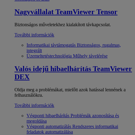
Nagyvállalat
TeamViewer Tensor
Biztonságos műveletekhez kialakított távkapcsolat.
További információk
Informatikai távtámogatás
Biztonságos, rugalmas,
integrált
Üzemeltetéstechnológia
Műhely távelérése
Valós idejű hibaelhárítás
TeamViewer
DEX
Oldja meg a problémákat, mielőtt azok hatással lennének a
felhasználókra.
További információk
Végponti hibaelhárítás
Problémák azonosítása és
megoldása
Végponti automatizálás
Rendszeres informatikai
feladatok automatizálása