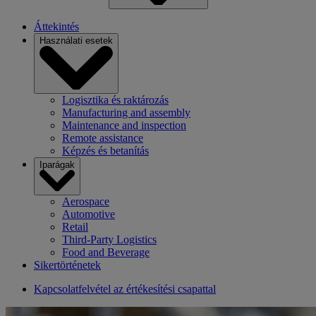
Áttekintés
Használati esetek
Logisztika és raktározás
Manufacturing and assembly
Maintenance and inspection
Remote assistance
Képzés és betanítás
Iparágak
Aerospace
Automotive
Retail
Third-Party Logistics
Food and Beverage
Sikertörténetek
Kapcsolatfelvétel az értékesítési csapattal