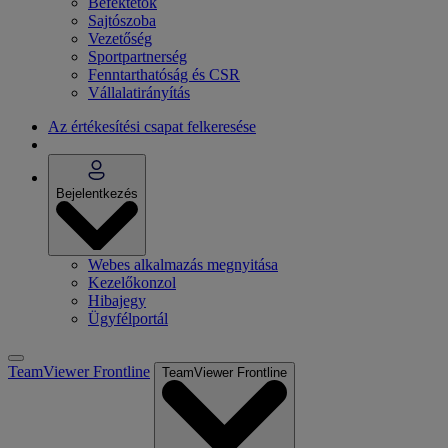
Befektetők
Sajtószoba
Vezetőség
Sportpartnerség
Fenntarthatóság és CSR
Vállalatirányítás
Az értékesítési csapat felkeresése
Bejelentkezés
Webes alkalmazás megnyitása
Kezelőkonzol
Hibajegy
Ügyfélportál
TeamViewer Frontline
TeamViewer Frontline