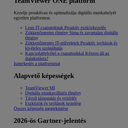
TeamViewer ONE platform
Kezelje proaktívan és optimalizálja digitális munkahelyét
egyetlen platformon.
Lean IT-csapatoknak
Proaktív eszközkezelés
Zökkenőmentes élmény
Sima és zavartalan digitális
élmény
Zökkenőmentes IT-műveletek
Proaktív javítások és
kivételes szolgáltatás
Kapcsolatfelvétel a csapatunkkal
Készen áll az
átalakulásra?
Ismerkedés a platformmal
Alapvető képességek
TeamViewer MI
Digitális munkavállalói élmény
Távoli támogatás és vezérlés
Eszközök és javítások kezelése
Összes képesség megtekintése
2026-ös Gartner-jelentés