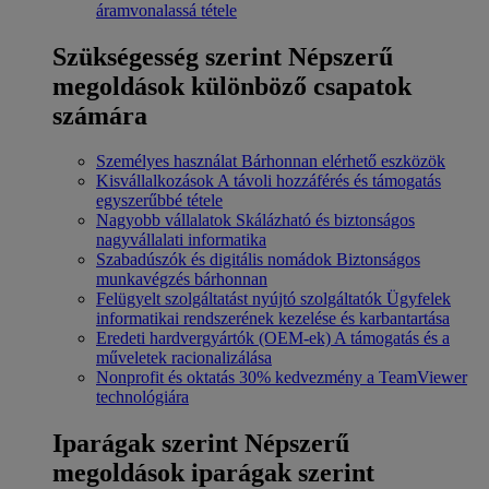
áramvonalassá tétele
Szükségesség szerint
Népszerű
megoldások különböző csapatok
számára
Személyes használat
Bárhonnan elérhető eszközök
Kisvállalkozások
A távoli hozzáférés és támogatás
egyszerűbbé tétele
Nagyobb vállalatok
Skálázható és biztonságos
nagyvállalati informatika
Szabadúszók és digitális nomádok
Biztonságos
munkavégzés bárhonnan
Felügyelt szolgáltatást nyújtó szolgáltatók
Ügyfelek
informatikai rendszerének kezelése és karbantartása
Eredeti hardvergyártók (OEM-ek)
A támogatás és a
műveletek racionalizálása
Nonprofit és oktatás
30% kedvezmény a TeamViewer
technológiára
Iparágak szerint
Népszerű
megoldások iparágak szerint