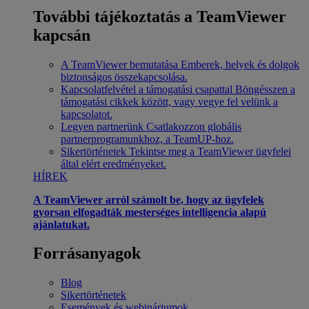
További tájékoztatás a TeamViewer
kapcsán
A TeamViewer bemutatása
Emberek, helyek és dolgok
biztonságos összekapcsolása.
Kapcsolatfelvétel a támogatási csapattal
Böngésszen a
támogatási cikkek között, vagy vegye fel velünk a
kapcsolatot.
Legyen partnerünk
Csatlakozzon globális
partnerprogramunkhoz, a TeamUP-hoz.
Sikertörténetek
Tekintse meg a TeamViewer ügyfelei
által elért eredményeket.
HÍREK
A TeamViewer arról számolt be, hogy az ügyfelek
gyorsan elfogadták mesterséges intelligencia alapú
ajánlatukat.
Forrásanyagok
Blog
Sikertörténetek
Események és webináriumok