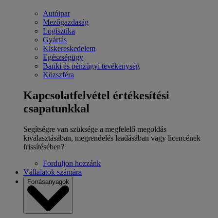
Autóipar
Mezőgazdaság
Logisztika
Gyártás
Kiskereskedelem
Egészségügy
Banki és pénzügyi tevékenység
Közszféra
Kapcsolatfelvétel értékesítési
csapatunkkal
Segítségre van szüksége a megfelelő megoldás
kiválasztásában, megrendelés leadásában vagy licencének
frissítésében?
Forduljon hozzánk
Vállalatok számára
Forrásanyagok