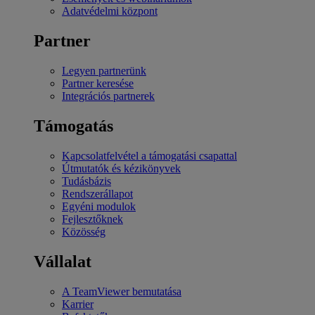
Adatvédelmi központ
Partner
Legyen partnerünk
Partner keresése
Integrációs partnerek
Támogatás
Kapcsolatfelvétel a támogatási csapattal
Útmutatók és kézikönyvek
Tudásbázis
Rendszerállapot
Egyéni modulok
Fejlesztőknek
Közösség
Vállalat
A TeamViewer bemutatása
Karrier