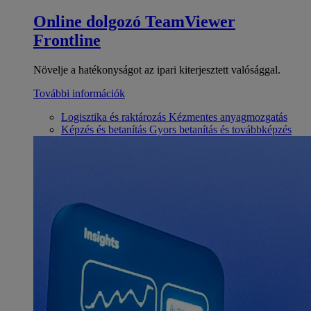
Online dolgozó
TeamViewer
Frontline
Növelje a hatékonyságot az ipari kiterjesztett valósággal.
További információk
Logisztika és raktározás
Kézmentes anyagmozgatás
Képzés és betanítás
Gyors betanítás és továbbképzés