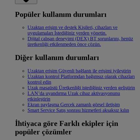
Popüler kullanım durumları
Uzaktan erişim ve destek
Kişileri, cihazları ve
uygulamaları İstediğiniz yerden yönetin.
Dijital çalışan deneyimi (DEX)
BT sorunlarını, henüz
üretkenliği etkilenmeden önce çözün.
Diğer kullanım durumları
Uzaktan erişim
Güvenli bağlantı ile erişimi iyileştirin
Uzaktan kontrol
Platformdan bağımsız olarak cihazları
kontrol edin
Uzak masaüstü
Üretkenliği istediğiniz yerden geliştirin
LAN’da uyandırma
Uzak cihaz aktivasyonunu
etkinleştirin
Ekran paylaşma
Gerçek zamanlı görsel iletişim
Smart Service
Satış sonrası hizmetleri aksaksız kılın
İhtiyaca göre
Farklı ekipler için
popüler çözümler