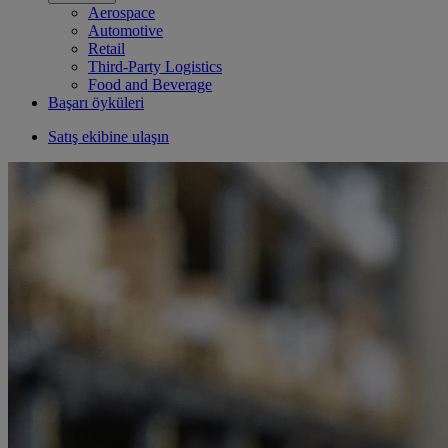
Aerospace
Automotive
Retail
Third-Party Logistics
Food and Beverage
Başarı öyküleri
Satış ekibine ulaşın