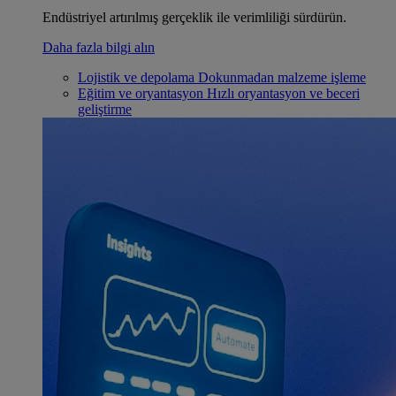
Endüstriyel artırılmış gerçeklik ile verimliliği sürdürün.
Daha fazla bilgi alın
Lojistik ve depolama
Dokunmadan malzeme işleme
Eğitim ve oryantasyon
Hızlı oryantasyon ve beceri
geliştirme