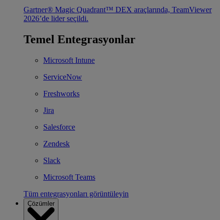
Gartner® Magic Quadrant™ DEX araçlarında, TeamViewer
2026’de lider seçildi.
Temel Entegrasyonlar
Microsoft Intune
ServiceNow
Freshworks
Jira
Salesforce
Zendesk
Slack
Microsoft Teams
Tüm entegrasyonları görüntüleyin
Çözümler