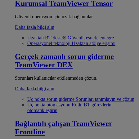
Kurumsal
TeamViewer Tensor
Güvenli operasyon için uzak bağlantılar.
Daha fazla bilgi alın
Uzaktan BT desteği
Güvenli, esnek, entegre
Operasyonel teknoloji
Uzaktan atölye erişimi
Gerçek zamanlı sorun giderme
TeamViewer DEX
Sorunları kullanıcılar etkilenmeden çözün.
Daha fazla bilgi alın
Uç nokta sorun giderme
Sorunları tanımlayın ve çözün
Uç nokta otomasyonu
Rutin BT görevlerini
otomatikleştirin
Bağlantılı çalışan
TeamViewer
Frontline