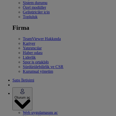
Sistem durumu
Özel modüller
Geliştiriciler için
Topluluk
Firma
TeamViewer Hakkında
Kariyer
Yatırımcılar
Haber odası
Liderlik
Spor iş ortaklığı
Sürdürülebilirlik ve CSR
Kurumsal yönetim
Satış İletişimi
Oturum aç
Web uygulamasını aç