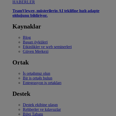
HABERLER
TeamViewer, müşterilerin AI teklifine hızlı adapte
olduğunu bildiriyor.
Kaynaklar
Blog
Başarı öyküleri
Etkinlikler ve web seminerleri
Güven Merkezi
Ortak
İş ortağımız olun
Bir iş ortağı bulun
Entegrasyon iş ortakları
Destek
Destek ekibine ulaşın
Rehberler ve kılavuzlar
Bilgi Tabanı