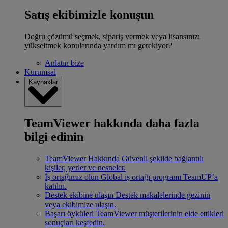
Satış ekibimizle konuşun
Doğru çözümü seçmek, sipariş vermek veya lisansınızı
yükseltmek konularında yardım mı gerekiyor?
Anlatın bize
Kurumsal
Kaynaklar
TeamViewer hakkında daha fazla
bilgi edinin
TeamViewer Hakkında
Güvenli şekilde bağlantılı
kişiler, yerler ve nesneler.
İş ortağımız olun
Global iş ortağı programı TeamUP’a
katılın.
Destek ekibine ulaşın
Destek makalelerinde gezinin
veya ekibimize ulaşın.
Başarı öyküleri
TeamViewer müşterilerinin elde ettikleri
sonuçları keşfedin.