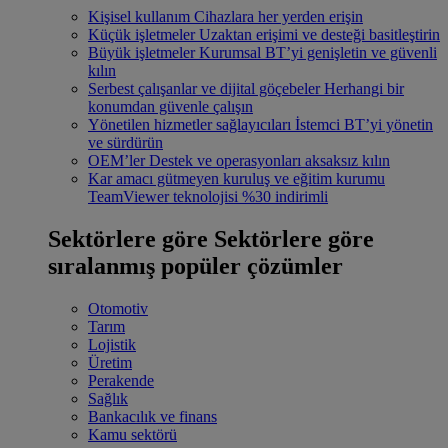
Kişisel kullanım
Cihazlara her yerden erişin
Küçük işletmeler
Uzaktan erişimi ve desteği basitleştirin
Büyük işletmeler
Kurumsal BT’yi genişletin ve güvenli
kılın
Serbest çalışanlar ve dijital göçebeler
Herhangi bir
konumdan güvenle çalışın
Yönetilen hizmetler sağlayıcıları
İstemci BT’yi yönetin
ve sürdürün
OEM’ler
Destek ve operasyonları aksaksız kılın
Kar amacı gütmeyen kuruluş ve eğitim kurumu
TeamViewer teknolojisi %30 indirimli
Sektörlere göre
Sektörlere göre
sıralanmış popüler çözümler
Otomotiv
Tarım
Lojistik
Üretim
Perakende
Sağlık
Bankacılık ve finans
Kamu sektörü