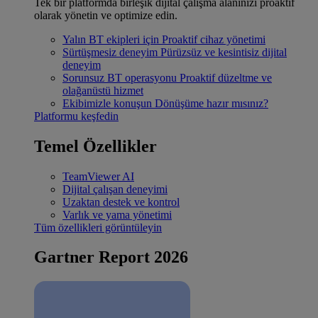
Tek bir platformda birleşik dijital çalışma alanınızı proaktif
olarak yönetin ve optimize edin.
Yalın BT ekipleri için
Proaktif cihaz yönetimi
Sürtüşmesiz deneyim
Pürüzsüz ve kesintisiz dijital
deneyim
Sorunsuz BT operasyonu
Proaktif düzeltme ve
olağanüstü hizmet
Ekibimizle konuşun
Dönüşüme hazır mısınız?
Platformu keşfedin
Temel Özellikler
TeamViewer AI
Dijital çalışan deneyimi
Uzaktan destek ve kontrol
Varlık ve yama yönetimi
Tüm özellikleri görüntüleyin
Gartner Report 2026