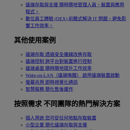
遠端存取與支援
隨時隨地管理人員、裝置與應用
程式。
數位員工體驗 (DEX)
前瞻式解決 IT 問題，避免影
響工作效率。
其他使用案例
遠端存取
透過安全連線改進存取
遠端控制
跨平台對裝置進行控制
遠端桌面
隨時隨地提升工作效率
Wake-on-LAN（遠端喚醒）
啟用遠端裝置啟動
螢幕共用
即時視覺化通訊
智慧服務
簡化售後運作
按照需求
不同團隊的熱門解決方案
個人用途
您可從任何地點存取裝置
小型企業
簡化遠端存取與支援