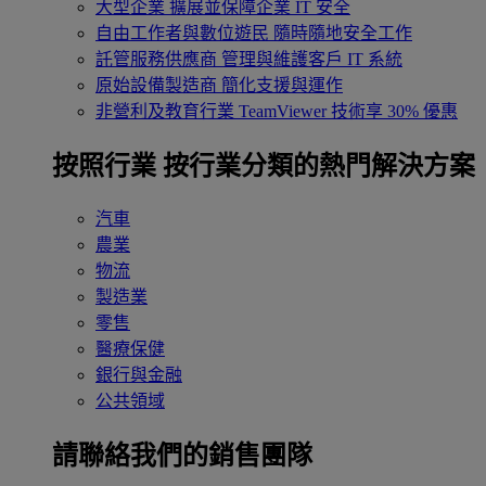
大型企業
擴展並保障企業 IT 安全
自由工作者與數位遊民
隨時隨地安全工作
託管服務供應商
管理與維護客戶 IT 系統
原始設備製造商
簡化支援與運作
非營利及教育行業
TeamViewer 技術享 30% 優惠
按照行業
按行業分類的熱門解決方案
汽車
農業
物流
製造業
零售
醫療保健
銀行與金融
公共領域
請聯絡我們的銷售團隊