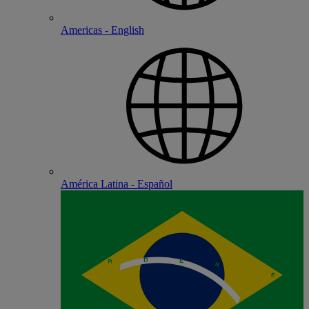
Americas - English
América Latina - Español