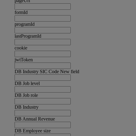
pageUrl
formId
programId
lastProgramId
cookie
jwtToken
DB Industry SIC Code New field
DB Job level
DB Job role
DB Industry
DB Annual Revenue
DB Employee size