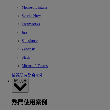
Microsoft Intune
ServiceNow
Freshworks
Jira
Salesforce
Zendesk
Slack
Microsoft Teams
檢視所有整合功能
解決方案
熱門使用案例