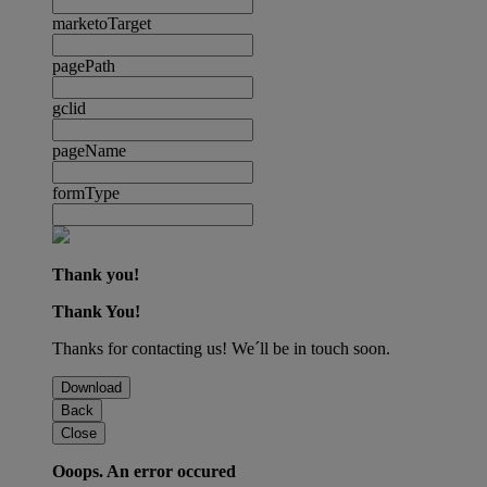
marketoTarget
pagePath
gclid
pageName
formType
Thank you!
Thank You!
Thanks for contacting us! We´ll be in touch soon.
Download
Back
Close
Ooops. An error occured