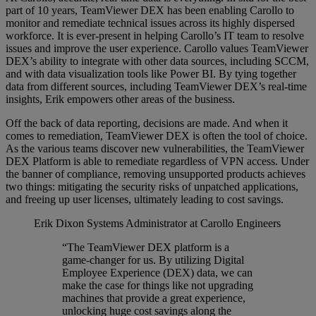
part of 10 years, TeamViewer DEX has been enabling Carollo to
monitor and remediate technical issues across its highly dispersed
workforce. It is ever-present in helping Carollo’s IT team to resolve
issues and improve the user experience. Carollo values TeamViewer
DEX’s ability to integrate with other data sources, including SCCM,
and with data visualization tools like Power BI. By tying together
data from different sources, including TeamViewer DEX’s real-time
insights, Erik empowers other areas of the business.
Off the back of data reporting, decisions are made. And when it
comes to remediation, TeamViewer DEX is often the tool of choice.
As the various teams discover new vulnerabilities, the TeamViewer
DEX Platform is able to remediate regardless of VPN access. Under
the banner of compliance, removing unsupported products achieves
two things: mitigating the security risks of unpatched applications,
and freeing up user licenses, ultimately leading to cost savings.
Erik Dixon
Systems Administrator at Carollo Engineers
“The TeamViewer DEX platform is a
game-changer for us. By utilizing Digital
Employee Experience (DEX) data, we can
make the case for things like not upgrading
machines that provide a great experience,
unlocking huge cost savings along the