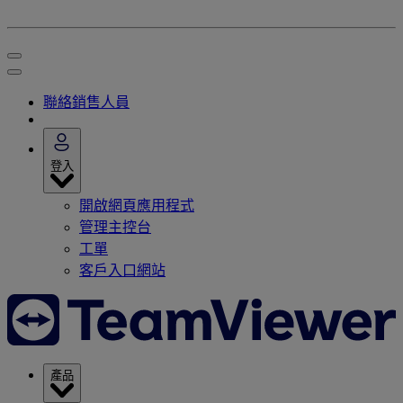
聯絡銷售人員
登入
開啟網頁應用程式
管理主控台
工單
客戶入口網站
產品