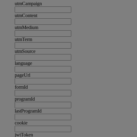
utmCampaign
utmContent
utmMedium
utmTerm
utmSource
language
pageUrl
formId
programId
lastProgramId
cookie
jwtToken