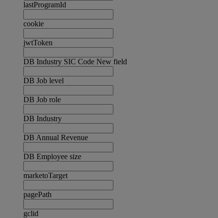
lastProgramId
cookie
jwtToken
DB Industry SIC Code New field
DB Job level
DB Job role
DB Industry
DB Annual Revenue
DB Employee size
marketoTarget
pagePath
gclid