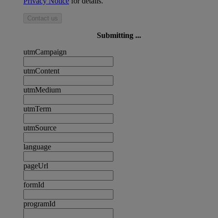
Privacy Notice
for details.
Contact us
Submitting ...
utmCampaign
utmContent
utmMedium
utmTerm
utmSource
language
pageUrl
formId
programId