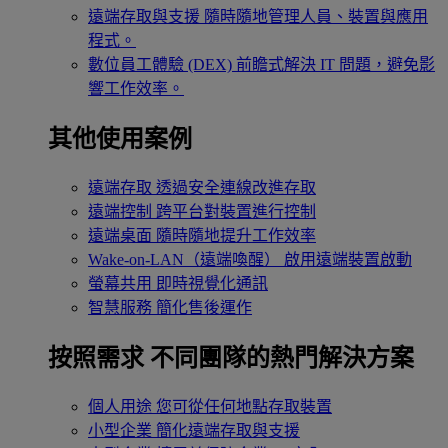
遠端存取與支援
隨時隨地管理人員、裝置與應用
程式。
數位員工體驗 (DEX)
前瞻式解決 IT 問題，避免影
響工作效率。
其他使用案例
遠端存取
透過安全連線改進存取
遠端控制
跨平台對裝置進行控制
遠端桌面
隨時隨地提升工作效率
Wake-on-LAN（遠端喚醒）
啟用遠端裝置啟動
螢幕共用
即時視覺化通訊
智慧服務
簡化售後運作
按照需求
不同團隊的熱門解決方案
個人用途
您可從任何地點存取裝置
小型企業
簡化遠端存取與支援