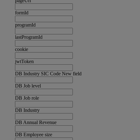
pageUrl
formId
programId
lastProgramId
cookie
jwtToken
DB Industry SIC Code New field
DB Job level
DB Job role
DB Industry
DB Annual Revenue
DB Employee size