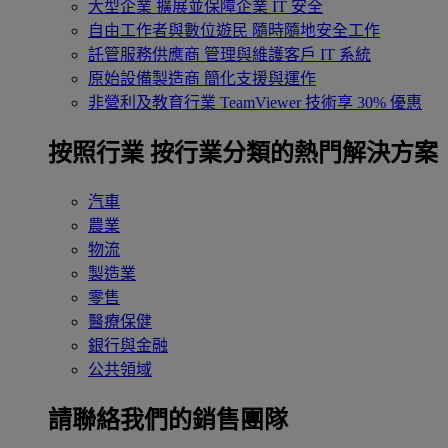
大型企業
擴展並保障企業 IT 安全
自由工作者與數位遊民
隨時隨地安全工作
託管服務供應商
管理與維護客戶 IT 系統
原始設備製造商
簡化支援與運作
非營利及教育行業
TeamViewer 技術享 30% 優惠
按照行業
按行業分類的熱門解決方案
汽車
農業
物流
製造業
零售
醫療保健
銀行與金融
公共領域
請聯絡我們的銷售團隊