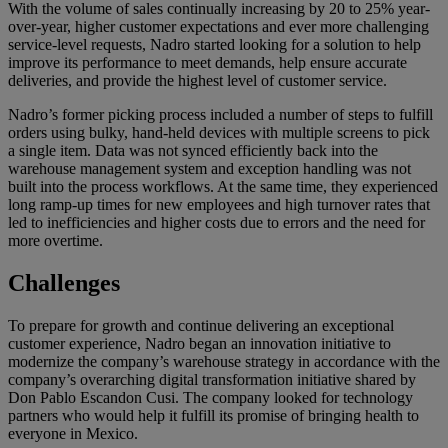
With the volume of sales continually increasing by 20 to 25% year-
over-year, higher customer expectations and ever more challenging
service-level requests, Nadro started looking for a solution to help
improve its performance to meet demands, help ensure accurate
deliveries, and provide the highest level of customer service.
​Nadro’s former picking process included a number of steps to fulfill
orders using bulky, hand-held devices with multiple screens to pick
a single item. Data was not synced efficiently back into the
warehouse management system and exception handling was not
built into the process workflows. At the same time, they experienced
long ramp-up times for new employees and high turnover rates that
led to inefficiencies and higher costs due to errors and the need for
more overtime.
Challenges
To prepare for growth and continue delivering an exceptional
customer experience, Nadro began an innovation initiative to
modernize the company’s warehouse strategy in accordance with the
company’s overarching digital transformation initiative shared by
Don Pablo Escandon Cusi. The company looked for technology
partners who would help it fulfill its promise of bringing health to
everyone in Mexico.