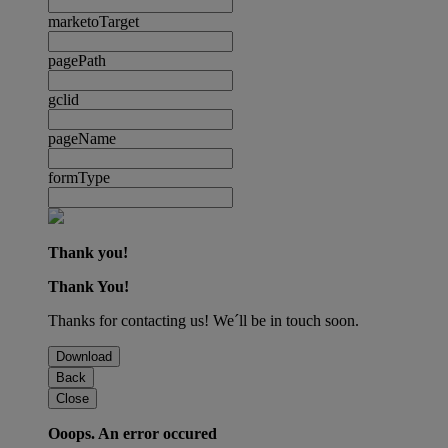
marketoTarget
pagePath
gclid
pageName
formType
Thank you!
Thank You!
Thanks for contacting us! We´ll be in touch soon.
Download
Back
Close
Ooops. An error occured