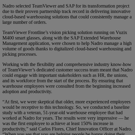
Nadro selected TeamViewer and SAP for its transformation project
due to their proven partnership track record in delivering innovative
cloud-based warehousing solutions that could consistently manage a
large number of orders.
TeamViewer Frontline’s vision picking solution running on Vuzix
M400 smart glasses, along with the SAP Extended Warehouse
Management application, were chosen to help Nadro manage a high
volume of goods thanks to digitalized cloud-based warehousing and
picking processes.
Working with the flexibility and comprehensive industry know-how
of TeamViewer’s dedicated customer success team meant that Nadro
could engage with important stakeholders such as HR, the unions,
and its workforce from the start of the process. By ensuring that
warehouse employees were consulted from the beginning increased
adoption and productivity.
“At first, we were skeptical that older, more experienced employees
would be receptive to this technology. So, we conducted a baseline
study with a veteran, 51-year-old warehouse employee that had
worked at Nadro for years. The results were very impressive — he
was the first employee to achieve at least 150% increase in
productivity,” said Carlos Flores, Chief Innovation Officer at Nadro.
“When you see that you are helping people be happy doing their