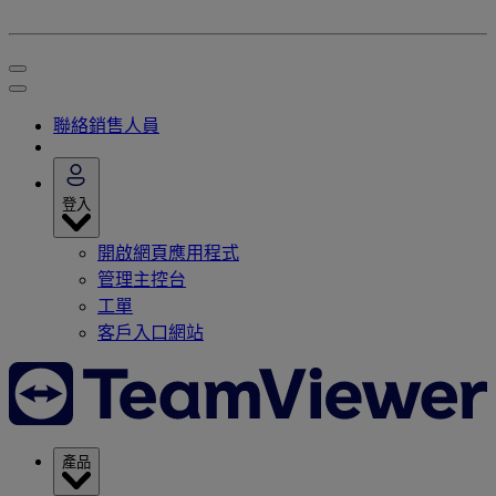
聯絡銷售人員
登入
開啟網頁應用程式
管理主控台
工單
客戶入口網站
產品