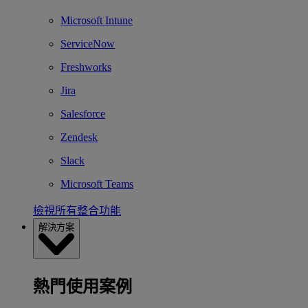
Microsoft Intune
ServiceNow
Freshworks
Jira
Salesforce
Zendesk
Slack
Microsoft Teams
檢視所有整合功能
解決方案
熱門使用案例