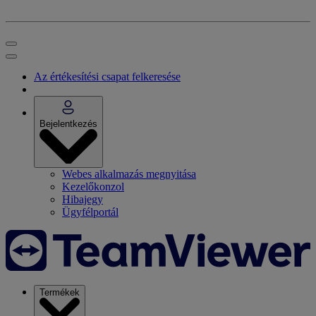
Az értékesítési csapat felkeresése
Bejelentkezés
Webes alkalmazás megnyitása
Kezelőkonzol
Hibajegy
Ügyfélportál
Termékek