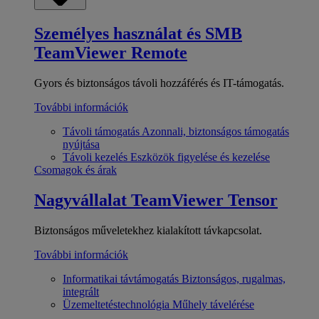
Személyes használat és SMB
TeamViewer Remote
Gyors és biztonságos távoli hozzáférés és IT-támogatás.
További információk
Távoli támogatás
Azonnali, biztonságos támogatás
nyújtása
Távoli kezelés
Eszközök figyelése és kezelése
Csomagok és árak
Nagyvállalat
TeamViewer Tensor
Biztonságos műveletekhez kialakított távkapcsolat.
További információk
Informatikai távtámogatás
Biztonságos, rugalmas,
integrált
Üzemeltetéstechnológia
Műhely távelérése