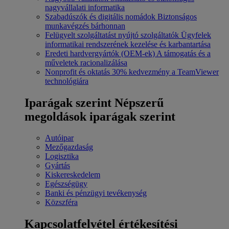
nagyvállalati informatika
Szabadúszók és digitális nomádok
Biztonságos
munkavégzés bárhonnan
Felügyelt szolgáltatást nyújtó szolgáltatók
Ügyfelek
informatikai rendszerének kezelése és karbantartása
Eredeti hardvergyártók (OEM-ek)
A támogatás és a
műveletek racionalizálása
Nonprofit és oktatás
30% kedvezmény a TeamViewer
technológiára
Iparágak szerint
Népszerű
megoldások iparágak szerint
Autóipar
Mezőgazdaság
Logisztika
Gyártás
Kiskereskedelem
Egészségügy
Banki és pénzügyi tevékenység
Közszféra
Kapcsolatfelvétel értékesítési