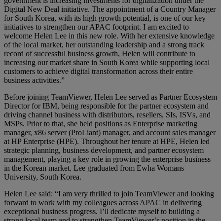
government is increasing investments for digitalization under the
Digital New Deal initiative. The appointment of a Country Manager
for South Korea, with its high growth potential, is one of our key
initiatives to strengthen our APAC footprint. I am excited to
welcome Helen Lee in this new role. With her extensive knowledge
of the local market, her outstanding leadership and a strong track
record of successful business growth, Helen will contribute to
increasing our market share in South Korea while supporting local
customers to achieve digital transformation across their entire
business activities.”
Before joining TeamViewer, Helen Lee served as Partner Ecosystem
Director for IBM, being responsible for the partner ecosystem and
driving channel business with distributors, resellers, SIs, ISVs, and
MSPs. Prior to that, she held positions as Enterprise marketing
manager, x86 server (ProLiant) manager, and account sales manager
at HP Enterprise (HPE). Throughout her tenure at HPE, Helen led
strategic planning, business development, and partner ecosystem
management, playing a key role in growing the enterprise business
in the Korean market. Lee graduated from Ewha Womans
University, South Korea.
Helen Lee said: “I am very thrilled to join TeamViewer and looking
forward to work with my colleagues across APAC in delivering
exceptional business progress. I’ll dedicate myself to building a
strong local team and to strengthen TeamViewer’s position in the