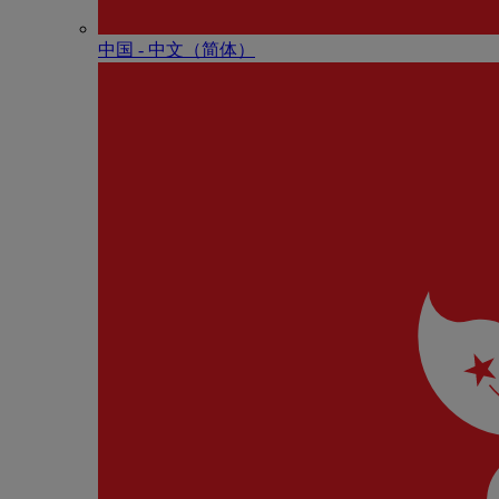
中国 - 中⽂（简体）