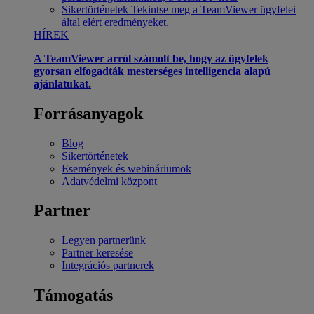
Sikertörténetek
Tekintse meg a TeamViewer ügyfelei
által elért eredményeket.
HÍREK
A TeamViewer arról számolt be, hogy az ügyfelek
gyorsan elfogadták mesterséges intelligencia alapú
ajánlatukat.
Forrásanyagok
Blog
Sikertörténetek
Események és webináriumok
Adatvédelmi központ
Partner
Legyen partnerünk
Partner keresése
Integrációs partnerek
Támogatás