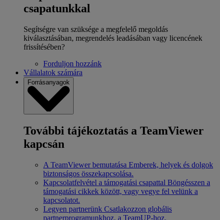
csapatunkkal
Segítségre van szüksége a megfelelő megoldás
kiválasztásában, megrendelés leadásában vagy licencének
frissítésében?
Forduljon hozzánk
Vállalatok számára
Forrásanyagok
További tájékoztatás a TeamViewer
kapcsán
A TeamViewer bemutatása
Emberek, helyek és dolgok
biztonságos összekapcsolása.
Kapcsolatfelvétel a támogatási csapattal
Böngésszen a
támogatási cikkek között, vagy vegye fel velünk a
kapcsolatot.
Legyen partnerünk
Csatlakozzon globális
partnerprogramunkhoz, a TeamUP-hoz.