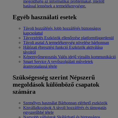
megoldhatja az informatikai problémákat, mielőtt
hatással lennének a termelékenységre.
Egyéb használati esetek
Távoli hozzáférés
Jobb hozzáférés biztonságos
kapcsolattal
Távvezérlés
Eszközök ellenőrzése platformfüggetlenül
Távoli asztal
A termelékenység növelése bárhonnan
Hálózati ébresztési funkció
Eszközök aktiválása
távolról
Képernyőmegosztás
Valós idejű vizuális kommunikáció
Smart Service
A vevőszolgálati műveletek
áramvonalassá tétele
Szükségesség szerint
Népszerű
megoldások különböző csapatok
számára
Személyes használat
Bárhonnan elérhető eszközök
Kisvállalkozások
A távoli hozzáférés és támogatás
egyszerűbbé tétele
Nagyobb vállalatok
Skálázható és biztonságos