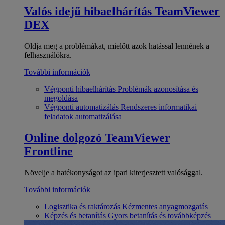
Valós idejű hibaelhárítás
TeamViewer
DEX
Oldja meg a problémákat, mielőtt azok hatással lennének a
felhasználókra.
További információk
Végponti hibaelhárítás
Problémák azonosítása és
megoldása
Végponti automatizálás
Rendszeres informatikai
feladatok automatizálása
Online dolgozó
TeamViewer
Frontline
Növelje a hatékonyságot az ipari kiterjesztett valósággal.
További információk
Logisztika és raktározás
Kézmentes anyagmozgatás
Képzés és betanítás
Gyors betanítás és továbbképzés