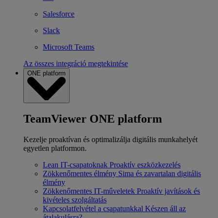
Salesforce
Slack
Microsoft Teams
Az összes integráció megtekintése
ONE platform
TeamViewer ONE platform
Kezelje proaktívan és optimalizálja digitális munkahelyét
egyetlen platformon.
Lean IT-csapatoknak
Proaktív eszközkezelés
Zökkenőmentes élmény
Sima és zavartalan digitális
élmény
Zökkenőmentes IT-műveletek
Proaktív javítások és
kivételes szolgáltatás
Kapcsolatfelvétel a csapatunkkal
Készen áll az
átalakulásra?