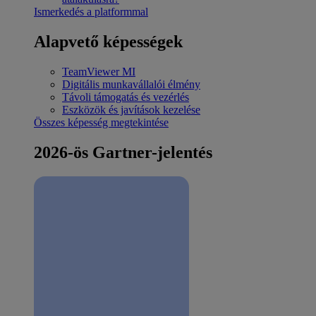
Ismerkedés a platformmal
Alapvető képességek
TeamViewer MI
Digitális munkavállalói élmény
Távoli támogatás és vezérlés
Eszközök és javítások kezelése
Összes képesség megtekintése
2026-ös Gartner-jelentés