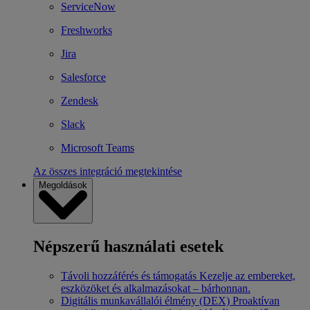
ServiceNow
Freshworks
Jira
Salesforce
Zendesk
Slack
Microsoft Teams
Az összes integráció megtekintése
Megoldások
Népszerű használati esetek
Távoli hozzáférés és támogatás
Kezelje az embereket,
eszközöket és alkalmazásokat – bárhonnan.
Digitális munkavállalói élmény (DEX)
Proaktívan