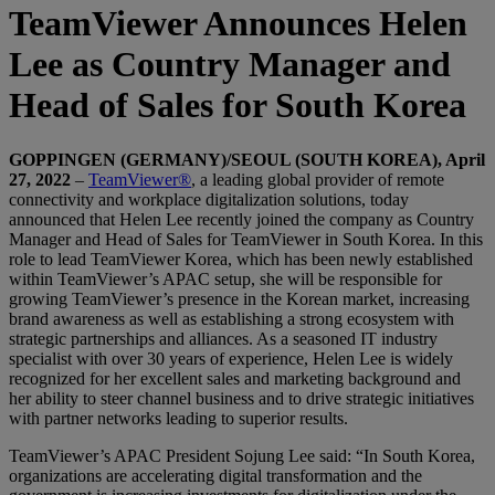
TeamViewer Announces Helen
Lee as Country Manager and
Head of Sales for South Korea
GOPPINGEN (GERMANY)/SEOUL (SOUTH KOREA), April
27, 2022
–
TeamViewer®
, a leading global provider of remote
connectivity and workplace digitalization solutions, today
announced that Helen Lee recently joined the company as Country
Manager and Head of Sales for TeamViewer in South Korea. In this
role to lead TeamViewer Korea, which has been newly established
within TeamViewer’s APAC setup, she will be responsible for
growing TeamViewer’s presence in the Korean market, increasing
brand awareness as well as establishing a strong ecosystem with
strategic partnerships and alliances. As a seasoned IT industry
specialist with over 30 years of experience, Helen Lee is widely
recognized for her excellent sales and marketing background and
her ability to steer channel business and to drive strategic initiatives
with partner networks leading to superior results.
TeamViewer’s APAC President Sojung Lee said: “In South Korea,
organizations are accelerating digital transformation and the