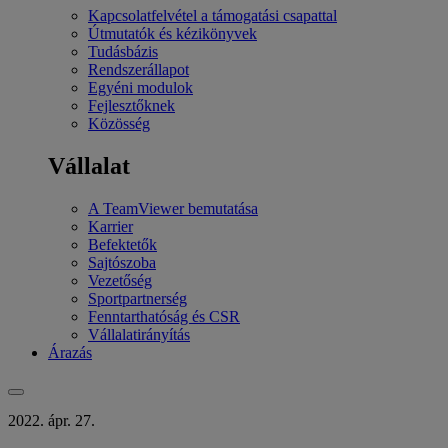
Kapcsolatfelvétel a támogatási csapattal
Útmutatók és kézikönyvek
Tudásbázis
Rendszerállapot
Egyéni modulok
Fejlesztőknek
Közösség
Vállalat
A TeamViewer bemutatása
Karrier
Befektetők
Sajtószoba
Vezetőség
Sportpartnerség
Fenntarthatóság és CSR
Vállalatirányítás
Árazás
2022. ápr. 27.