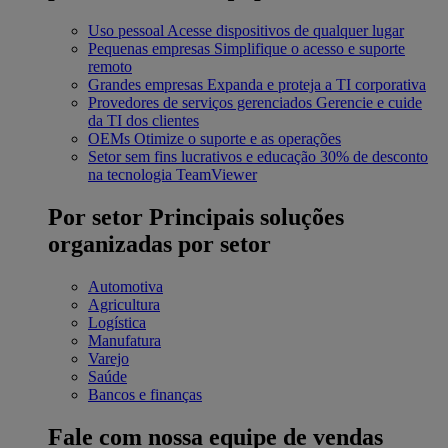
Uso pessoal
Acesse dispositivos de qualquer lugar
Pequenas empresas
Simplifique o acesso e suporte
remoto
Grandes empresas
Expanda e proteja a TI corporativa
Provedores de serviços gerenciados
Gerencie e cuide
da TI dos clientes
OEMs
Otimize o suporte e as operações
Setor sem fins lucrativos e educação
30% de desconto
na tecnologia TeamViewer
Por setor
Principais soluções
organizadas por setor
Automotiva
Agricultura
Logística
Manufatura
Varejo
Saúde
Bancos e finanças
Fale com nossa equipe de vendas