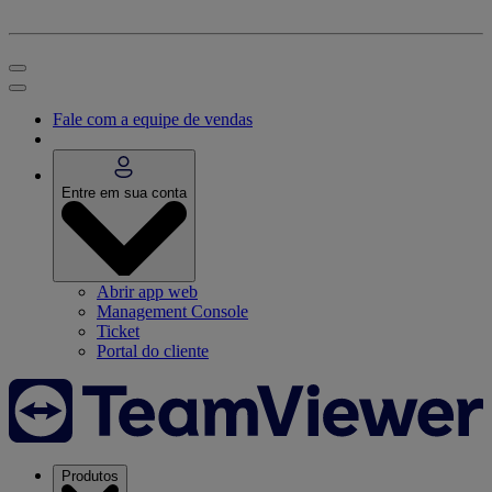
Fale com a equipe de vendas
Entre em sua conta
Abrir app web
Management Console
Ticket
Portal do cliente
Produtos