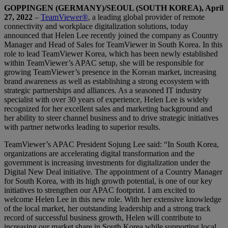
GOPPINGEN (GERMANY)/SEOUL (SOUTH KOREA), April
27, 2022
–
TeamViewer®
, a leading global provider of remote
connectivity and workplace digitalization solutions, today
announced that Helen Lee recently joined the company as Country
Manager and Head of Sales for TeamViewer in South Korea. In this
role to lead TeamViewer Korea, which has been newly established
within TeamViewer’s APAC setup, she will be responsible for
growing TeamViewer’s presence in the Korean market, increasing
brand awareness as well as establishing a strong ecosystem with
strategic partnerships and alliances. As a seasoned IT industry
specialist with over 30 years of experience, Helen Lee is widely
recognized for her excellent sales and marketing background and
her ability to steer channel business and to drive strategic initiatives
with partner networks leading to superior results.
TeamViewer’s APAC President Sojung Lee said: “In South Korea,
organizations are accelerating digital transformation and the
government is increasing investments for digitalization under the
Digital New Deal initiative. The appointment of a Country Manager
for South Korea, with its high growth potential, is one of our key
initiatives to strengthen our APAC footprint. I am excited to
welcome Helen Lee in this new role. With her extensive knowledge
of the local market, her outstanding leadership and a strong track
record of successful business growth, Helen will contribute to
increasing our market share in South Korea while supporting local