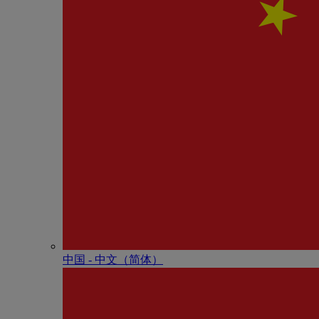
中国 - 中⽂（简体）