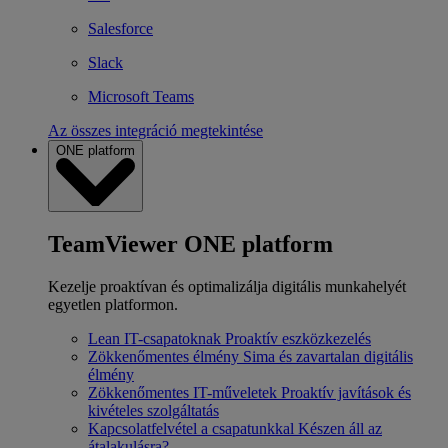
Salesforce
Slack
Microsoft Teams
Az összes integráció megtekintése
ONE platform
TeamViewer ONE platform
Kezelje proaktívan és optimalizálja digitális munkahelyét
egyetlen platformon.
Lean IT-csapatoknak
Proaktív eszközkezelés
Zökkenőmentes élmény
Sima és zavartalan digitális
élmény
Zökkenőmentes IT-műveletek
Proaktív javítások és
kivételes szolgáltatás
Kapcsolatfelvétel a csapatunkkal
Készen áll az
átalakulásra?