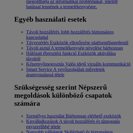
megoldhatja az informatikai problémákat, mielőtt
hatással lennének a termelékenységre.
Egyéb használati esetek
Távoli hozzáférés
Jobb hozzáférés biztonságos
kapcsolattal
Távvezérlés
Eszközök ellenőrzése platformfüggetlenül
Távoli asztal
A termelékenység növelése bárhonnan
Hálózati ébresztési funkció
Eszközök aktiválása
távolról
Képernyőmegosztás
Valós idejű vizuális kommunikáció
Smart Service
A vevőszolgálati műveletek
áramvonalassá tétele
Szükségesség szerint
Népszerű
megoldások különböző csapatok
számára
Személyes használat
Bárhonnan elérhető eszközök
Kisvállalkozások
A távoli hozzáférés és támogatás
egyszerűbbé tétele
Nagyobb vállalatok
Skálázható és biztonságos