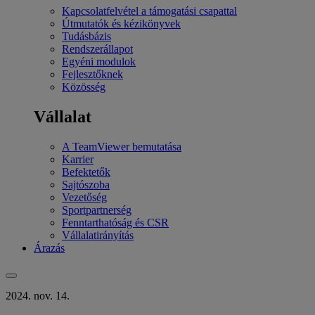
Kapcsolatfelvétel a támogatási csapattal
Útmutatók és kézikönyvek
Tudásbázis
Rendszerállapot
Egyéni modulok
Fejlesztőknek
Közösség
Vállalat
A TeamViewer bemutatása
Karrier
Befektetők
Sajtószoba
Vezetőség
Sportpartnerség
Fenntarthatóság és CSR
Vállalatirányítás
Árazás
2024. nov. 14.