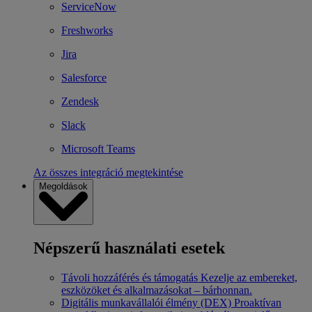
ServiceNow
Freshworks
Jira
Salesforce
Zendesk
Slack
Microsoft Teams
Az összes integráció megtekintése
Megoldások
Népszerű használati esetek
Távoli hozzáférés és támogatás
Kezelje az embereket,
eszközöket és alkalmazásokat – bárhonnan.
Digitális munkavállalói élmény (DEX)
Proaktívan