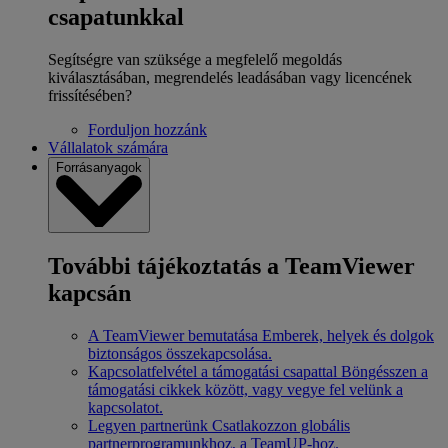
csapatunkkal
Segítségre van szüksége a megfelelő megoldás
kiválasztásában, megrendelés leadásában vagy licencének
frissítésében?
Forduljon hozzánk
Vállalatok számára
Forrásanyagok
További tájékoztatás a TeamViewer
kapcsán
A TeamViewer bemutatása
Emberek, helyek és dolgok
biztonságos összekapcsolása.
Kapcsolatfelvétel a támogatási csapattal
Böngésszen a
támogatási cikkek között, vagy vegye fel velünk a
kapcsolatot.
Legyen partnerünk
Csatlakozzon globális
partnerprogramunkhoz, a TeamUP-hoz.