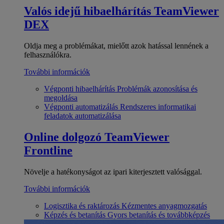
Valós idejű hibaelhárítás
TeamViewer
DEX
Oldja meg a problémákat, mielőtt azok hatással lennének a
felhasználókra.
További információk
Végponti hibaelhárítás
Problémák azonosítása és
megoldása
Végponti automatizálás
Rendszeres informatikai
feladatok automatizálása
Online dolgozó
TeamViewer
Frontline
Növelje a hatékonyságot az ipari kiterjesztett valósággal.
További információk
Logisztika és raktározás
Kézmentes anyagmozgatás
Képzés és betanítás
Gyors betanítás és továbbképzés