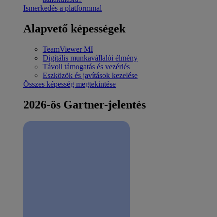
Ismerkedés a platformmal
Alapvető képességek
TeamViewer MI
Digitális munkavállalói élmény
Távoli támogatás és vezérlés
Eszközök és javítások kezelése
Összes képesség megtekintése
2026-ös Gartner-jelentés