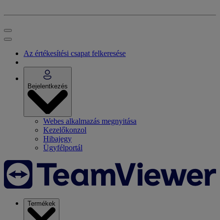
Az értékesítési csapat felkeresése
Bejelentkezés
Webes alkalmazás megnyitása
Kezelőkonzol
Hibajegy
Ügyfélportál
Termékek