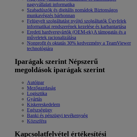
nagyvállalati informatika
Szabadúszók és digitális nomádok
Biztonságos
munkavégzés bárhonnan
Felügyelt szolgáltatást nyújtó szolgáltatók
Ügyfelek
informatikai rendszerének kezelése és karbantartása
Eredeti hardvergyártók (OEM-ek)
A támogatás és a
műveletek racionalizálása
Nonprofit és oktatás
30% kedvezmény a TeamViewer
technológiára
Iparágak szerint
Népszerű
megoldások iparágak szerint
Autóipar
Mezőgazdaság
Logisztika
Gyártás
Kiskereskedelem
Egészségügy
Banki és pénzügyi tevékenység
Közszféra
Kapcsolatfelvétel értékesítési