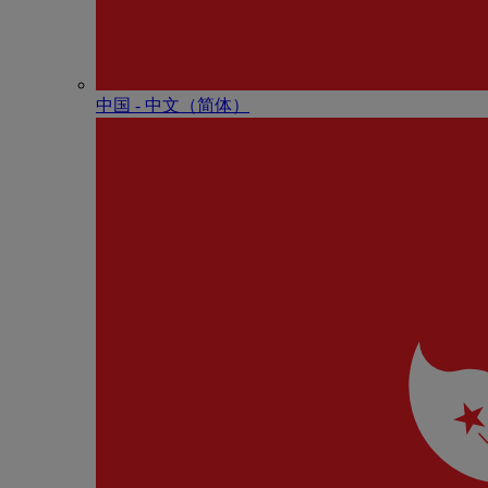
中国 - 中⽂（简体）