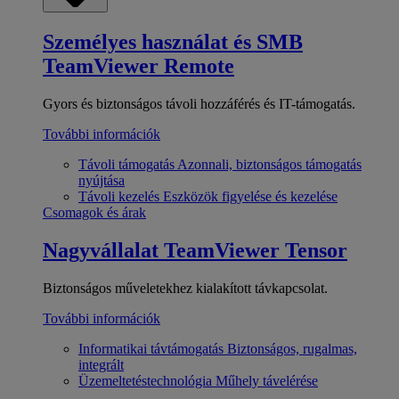
Személyes használat és SMB
TeamViewer Remote
Gyors és biztonságos távoli hozzáférés és IT-támogatás.
További információk
Távoli támogatás
Azonnali, biztonságos támogatás
nyújtása
Távoli kezelés
Eszközök figyelése és kezelése
Csomagok és árak
Nagyvállalat
TeamViewer Tensor
Biztonságos műveletekhez kialakított távkapcsolat.
További információk
Informatikai távtámogatás
Biztonságos, rugalmas,
integrált
Üzemeltetéstechnológia
Műhely távelérése