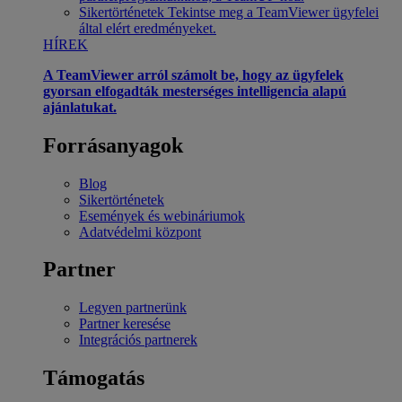
Sikertörténetek
Tekintse meg a TeamViewer ügyfelei
által elért eredményeket.
HÍREK
A TeamViewer arról számolt be, hogy az ügyfelek
gyorsan elfogadták mesterséges intelligencia alapú
ajánlatukat.
Forrásanyagok
Blog
Sikertörténetek
Események és webináriumok
Adatvédelmi központ
Partner
Legyen partnerünk
Partner keresése
Integrációs partnerek
Támogatás