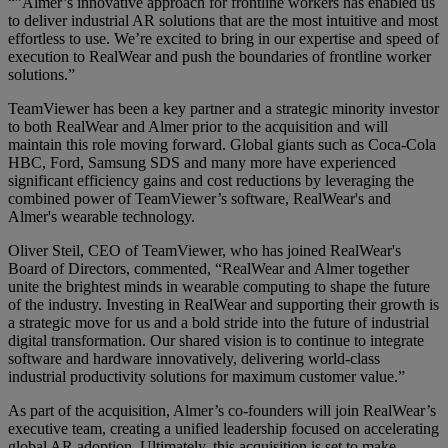
“”Almer’s innovative approach for frontline workers has enabled us
to deliver industrial AR solutions that are the most intuitive and most
effortless to use. We’re excited to bring in our expertise and speed of
execution to RealWear and push the boundaries of frontline worker
solutions.”
TeamViewer has been a key partner and a strategic minority investor
to both RealWear and Almer prior to the acquisition and will
maintain this role moving forward. Global giants such as Coca-Cola
HBC, Ford, Samsung SDS and many more have experienced
significant efficiency gains and cost reductions by leveraging the
combined power of TeamViewer’s software, RealWear's and
Almer's wearable technology.
Oliver Steil, CEO of TeamViewer, who has joined RealWear's
Board of Directors, commented, “RealWear and Almer together
unite the brightest minds in wearable computing to shape the future
of the industry. Investing in RealWear and supporting their growth is
a strategic move for us and a bold stride into the future of industrial
digital transformation. Our shared vision is to continue to integrate
software and hardware innovatively, delivering world-class
industrial productivity solutions for maximum customer value.”
As part of the acquisition, Almer’s co-founders will join RealWear’s
executive team, creating a unified leadership focused on accelerating
global AR adoption. Ultimately, this acquisition is set to make