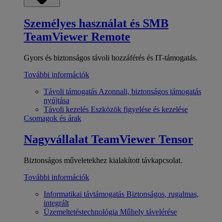
Személyes használat és SMB
TeamViewer Remote
Gyors és biztonságos távoli hozzáférés és IT-támogatás.
További információk
Távoli támogatás
Azonnali, biztonságos támogatás
nyújtása
Távoli kezelés
Eszközök figyelése és kezelése
Csomagok és árak
Nagyvállalat
TeamViewer Tensor
Biztonságos műveletekhez kialakított távkapcsolat.
További információk
Informatikai távtámogatás
Biztonságos, rugalmas,
integrált
Üzemeltetéstechnológia
Műhely távelérése