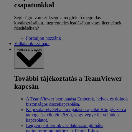
csapatunkkal
Segítségre van szüksége a megfelelő megoldás
kiválasztásában, megrendelés leadásában vagy licencének
frissítésében?
Forduljon hozzánk
Vállalatok számára
Forrásanyagok
További tájékoztatás a TeamViewer
kapcsán
A TeamViewer bemutatása
Emberek, helyek és dolgok
biztonságos összekapcsolása.
Kapcsolatfelvétel a támogatási csapattal
Böngésszen a
támogatási cikkek között, vagy vegye fel velünk a
kapcsolatot.
Legyen partnerünk
Csatlakozzon globális
partnerprogramunkhoz, a TeamUP-hoz.