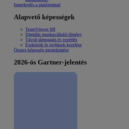
Ismerkedés a platformmal
Alapvető képességek
TeamViewer MI
Digitális munkavállalói élmény
Távoli támogatás és vezérlés
Eszközök és javítások kezelése
Összes képesség megtekintése
2026-ös Gartner-jelentés