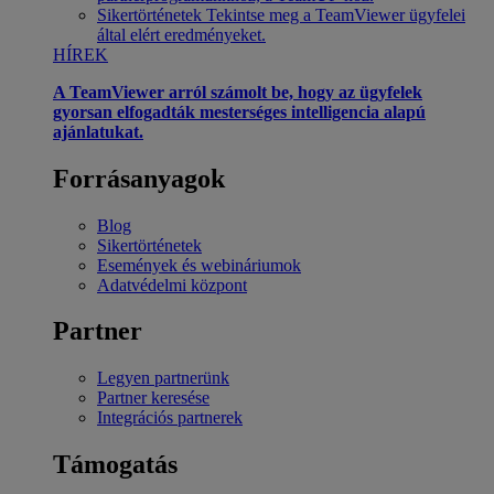
Sikertörténetek
Tekintse meg a TeamViewer ügyfelei
által elért eredményeket.
HÍREK
A TeamViewer arról számolt be, hogy az ügyfelek
gyorsan elfogadták mesterséges intelligencia alapú
ajánlatukat.
Forrásanyagok
Blog
Sikertörténetek
Események és webináriumok
Adatvédelmi központ
Partner
Legyen partnerünk
Partner keresése
Integrációs partnerek
Támogatás