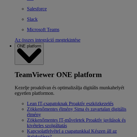
Salesforce
Slack
Microsoft Teams
Az összes integráció megtekintése
ONE platform
TeamViewer ONE platform
Kezelje proaktívan és optimalizálja digitális munkahelyét
egyetlen platformon.
Lean IT-csapatoknak
Proaktív eszközkezelés
Zökkenőmentes élmény
Sima és zavartalan digitális
élmény
Zökkenőmentes IT-műveletek
Proaktív javítások és
kivételes szolgáltatás
Kapcsolatfelvétel a csapatunkkal
Készen áll az
átalakulásra?