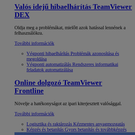
Valós idejű hibaelhárítás
TeamViewer
DEX
Oldja meg a problémákat, mielőtt azok hatással lennének a
felhasználókra.
További információk
Végponti hibaelhárítás
Problémák azonosítása és
megoldása
Végponti automatizálás
Rendszeres informatikai
feladatok automatizálása
Online dolgozó
TeamViewer
Frontline
Növelje a hatékonyságot az ipari kiterjesztett valósággal.
További információk
Logisztika és raktározás
Kézmentes anyagmozgatás
Képzés és betanítás
Gyors betanítás és továbbképzés