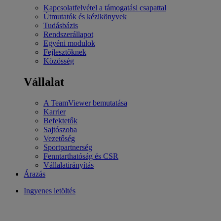
Kapcsolatfelvétel a támogatási csapattal
Útmutatók és kézikönyvek
Tudásbázis
Rendszerállapot
Egyéni modulok
Fejlesztőknek
Közösség
Vállalat
A TeamViewer bemutatása
Karrier
Befektetők
Sajtószoba
Vezetőség
Sportpartnerség
Fenntarthatóság és CSR
Vállalatirányítás
Árazás
Ingyenes letöltés