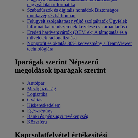
nagyvállalati informatika
Szabadúszók és digitális nomádok
Biztonságos
munkavégzés bárhonnan
Felügyelt szolgáltatást nyújtó szolgáltatók
Ügyfelek
informatikai rendszerének kezelése és karbantartása
Eredeti hardvergyártók (OEM-ek)
A támogatás és a
műveletek racionalizálása
Nonprofit és oktatás
30% kedvezmény a TeamViewer
technológiára
Iparágak szerint
Népszerű
megoldások iparágak szerint
Autóipar
Mezőgazdaság
Logisztika
Gyártás
Kiskereskedelem
Egészségügy
Banki és pénzügyi tevékenység
Közszféra
Kapcsolatfelvétel értékesítési