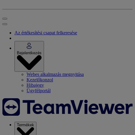
Az értékesítési csapat felkeresése
Bejelentkezés
Webes alkalmazás megnyitása
Kezelőkonzol
Hibajegy
Ügyfélportál
Termékek