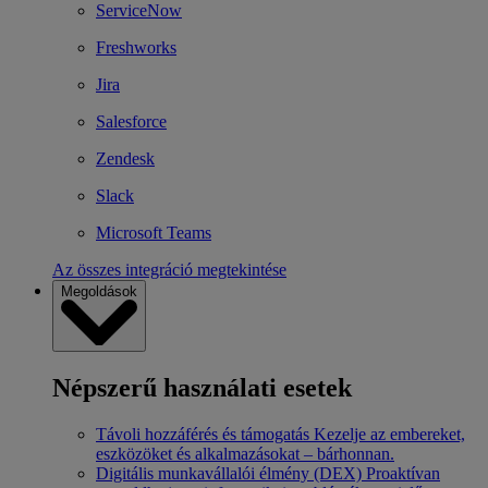
ServiceNow
Freshworks
Jira
Salesforce
Zendesk
Slack
Microsoft Teams
Az összes integráció megtekintése
Megoldások
Népszerű használati esetek
Távoli hozzáférés és támogatás
Kezelje az embereket,
eszközöket és alkalmazásokat – bárhonnan.
Digitális munkavállalói élmény (DEX)
Proaktívan