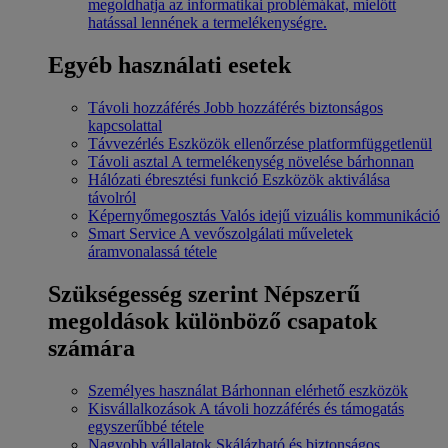
megoldhatja az informatikai problémákat, mielőtt
hatással lennének a termelékenységre.
Egyéb használati esetek
Távoli hozzáférés
Jobb hozzáférés biztonságos
kapcsolattal
Távvezérlés
Eszközök ellenőrzése platformfüggetlenül
Távoli asztal
A termelékenység növelése bárhonnan
Hálózati ébresztési funkció
Eszközök aktiválása
távolról
Képernyőmegosztás
Valós idejű vizuális kommunikáció
Smart Service
A vevőszolgálati műveletek
áramvonalassá tétele
Szükségesség szerint
Népszerű
megoldások különböző csapatok
számára
Személyes használat
Bárhonnan elérhető eszközök
Kisvállalkozások
A távoli hozzáférés és támogatás
egyszerűbbé tétele
Nagyobb vállalatok
Skálázható és biztonságos