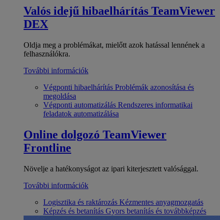
Valós idejű hibaelhárítás
TeamViewer
DEX
Oldja meg a problémákat, mielőtt azok hatással lennének a
felhasználókra.
További információk
Végponti hibaelhárítás
Problémák azonosítása és
megoldása
Végponti automatizálás
Rendszeres informatikai
feladatok automatizálása
Online dolgozó
TeamViewer
Frontline
Növelje a hatékonyságot az ipari kiterjesztett valósággal.
További információk
Logisztika és raktározás
Kézmentes anyagmozgatás
Képzés és betanítás
Gyors betanítás és továbbképzés