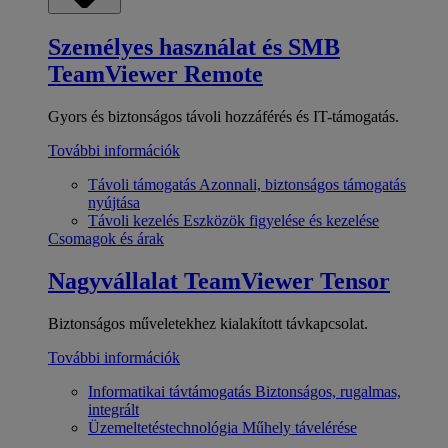
Személyes használat és SMB
TeamViewer Remote
Gyors és biztonságos távoli hozzáférés és IT-támogatás.
További információk
Távoli támogatás
Azonnali, biztonságos támogatás
nyújtása
Távoli kezelés
Eszközök figyelése és kezelése
Csomagok és árak
Nagyvállalat
TeamViewer Tensor
Biztonságos műveletekhez kialakított távkapcsolat.
További információk
Informatikai távtámogatás
Biztonságos, rugalmas,
integrált
Üzemeltetéstechnológia
Műhely távelérése