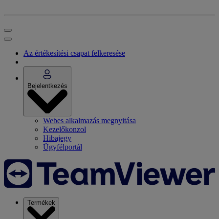
Az értékesítési csapat felkeresése
Bejelentkezés
Webes alkalmazás megnyitása
Kezelőkonzol
Hibajegy
Ügyfélportál
Termékek