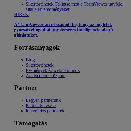
Sikertörténetek
Tekintse meg a TeamViewer ügyfelei
által elért eredményeket.
HÍREK
A TeamViewer arról számolt be, hogy az ügyfelek
gyorsan elfogadták mesterséges intelligencia alapú
ajánlatukat.
Forrásanyagok
Blog
Sikertörténetek
Események és webináriumok
Adatvédelmi központ
Partner
Legyen partnerünk
Partner keresése
Integrációs partnerek
Támogatás