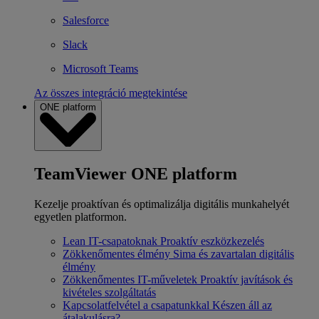
Salesforce
Slack
Microsoft Teams
Az összes integráció megtekintése
ONE platform
TeamViewer ONE platform
Kezelje proaktívan és optimalizálja digitális munkahelyét
egyetlen platformon.
Lean IT-csapatoknak
Proaktív eszközkezelés
Zökkenőmentes élmény
Sima és zavartalan digitális
élmény
Zökkenőmentes IT-műveletek
Proaktív javítások és
kivételes szolgáltatás
Kapcsolatfelvétel a csapatunkkal
Készen áll az
átalakulásra?