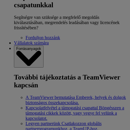
csapatunkkal
Segítségre van szüksége a megfelelő megoldás
kiválasztásában, megrendelés leadásában vagy licencének
frissítésében?
Forduljon hozzánk
Vállalatok számára
Forrásanyagok
További tájékoztatás a TeamViewer
kapcsán
A TeamViewer bemutatása
Emberek, helyek és dolgok
biztonságos összekapcsolása.
Kapcsolatfelvétel a támogatási csapattal
Böngésszen a
támogatási cikkek között, vagy vegye fel velünk a
kapcsolatot.
Legyen partnerünk
Csatlakozzon globális
partnerprogramunkhoz, a TeamUP-hoz.