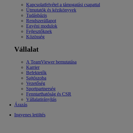
Kapcsolatfelvétel a támogatási csapattal
Útmutatók és kézikönyvek
Tudásbázis
Rendszerállapot
Egyéni modulok
Fejlesztőknek
Közösség
Vállalat
A TeamViewer bemutatása
Karrier
Befektetők
Sajtószoba
Vezetőség
Sportpartnerség
Fenntarthatóság és CSR
Vállalatirányítás
Árazás
Ingyenes letöltés