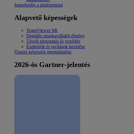
Ismerkedés a platformmal
Alapvető képességek
TeamViewer MI
Digitális munkavállalói élmény
Távoli támogatás és vezérlés
Eszközök és javítások kezelése
Összes képesség megtekintése
2026-ös Gartner-jelentés