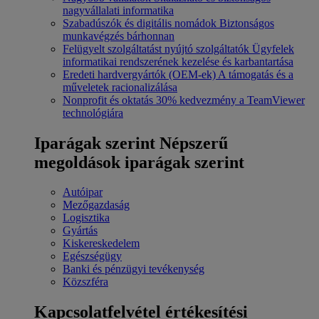
nagyvállalati informatika
Szabadúszók és digitális nomádok
Biztonságos
munkavégzés bárhonnan
Felügyelt szolgáltatást nyújtó szolgáltatók
Ügyfelek
informatikai rendszerének kezelése és karbantartása
Eredeti hardvergyártók (OEM-ek)
A támogatás és a
műveletek racionalizálása
Nonprofit és oktatás
30% kedvezmény a TeamViewer
technológiára
Iparágak szerint
Népszerű
megoldások iparágak szerint
Autóipar
Mezőgazdaság
Logisztika
Gyártás
Kiskereskedelem
Egészségügy
Banki és pénzügyi tevékenység
Közszféra
Kapcsolatfelvétel értékesítési