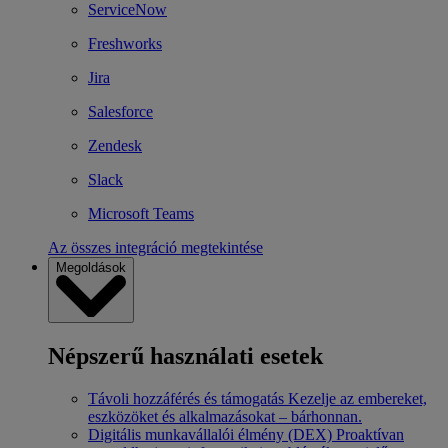
ServiceNow
Freshworks
Jira
Salesforce
Zendesk
Slack
Microsoft Teams
Az összes integráció megtekintése
Megoldások
Népszerű használati esetek
Távoli hozzáférés és támogatás
Kezelje az embereket,
eszközöket és alkalmazásokat – bárhonnan.
Digitális munkavállalói élmény (DEX)
Proaktívan