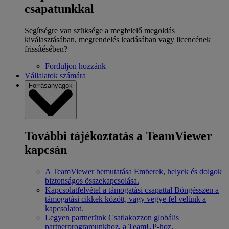
csapatunkkal
Segítségre van szüksége a megfelelő megoldás
kiválasztásában, megrendelés leadásában vagy licencének
frissítésében?
Forduljon hozzánk
Vállalatok számára
Forrásanyagok
További tájékoztatás a TeamViewer
kapcsán
A TeamViewer bemutatása
Emberek, helyek és dolgok
biztonságos összekapcsolása.
Kapcsolatfelvétel a támogatási csapattal
Böngésszen a
támogatási cikkek között, vagy vegye fel velünk a
kapcsolatot.
Legyen partnerünk
Csatlakozzon globális
partnerprogramunkhoz, a TeamUP-hoz.