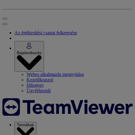
Az értékesítési csapat felkeresése
Bejelentkezés
Webes alkalmazás megnyitása
Kezelőkonzol
Hibajegy
Ügyfélportál
Termékek