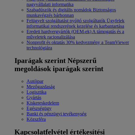
nagyvállalati informatika
Szabadúszók és digitális nomádok
Biztonságos
munkavégzés bárhonnan
Felügyelt szolgáltatást nyújtó szolgáltatók
Ügyfelek
informatikai rendszerének kezelése és karbantartása
Eredeti hardvergyártók (OEM-ek)
A támogatás és a
műveletek racionalizálása
Nonprofit és oktatás
30% kedvezmény a TeamViewer
technológiára
Iparágak szerint
Népszerű
megoldások iparágak szerint
Autóipar
Mezőgazdaság
Logisztika
Gyártás
Kiskereskedelem
Egészségügy
Banki és pénzügyi tevékenység
Közszféra
Kapcsolatfelvétel értékesítési