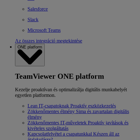
Salesforce
Slack
Microsoft Teams
Az összes integráció megtekintése
ONE platform
TeamViewer ONE platform
Kezelje proaktívan és optimalizálja digitális munkahelyét
egyetlen platformon.
Lean IT-csapatoknak
Proaktív eszközkezelés
Zökkenőmentes élmény
Sima és zavartalan digitális
élmény
Zökkenőmentes IT-műveletek
Proaktív javítások és
kivételes szolgáltatás
Kapcsolatfelvétel a csapatunkkal
Készen áll az
átalakulásra?