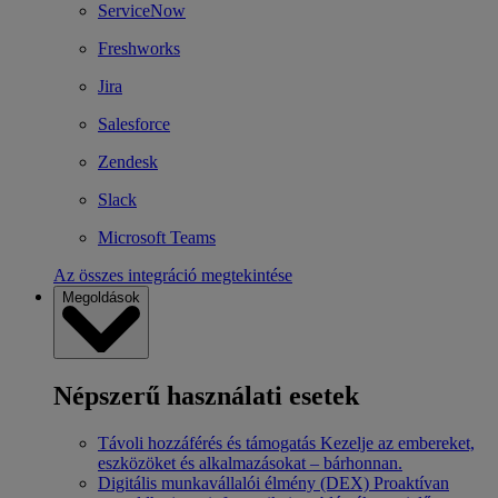
ServiceNow
Freshworks
Jira
Salesforce
Zendesk
Slack
Microsoft Teams
Az összes integráció megtekintése
Megoldások
Népszerű használati esetek
Távoli hozzáférés és támogatás
Kezelje az embereket,
eszközöket és alkalmazásokat – bárhonnan.
Digitális munkavállalói élmény (DEX)
Proaktívan