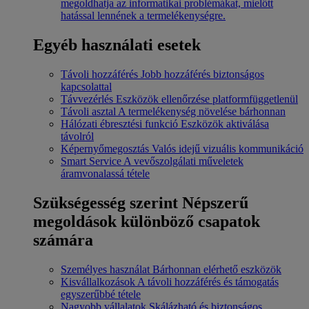
megoldhatja az informatikai problémákat, mielőtt
hatással lennének a termelékenységre.
Egyéb használati esetek
Távoli hozzáférés
Jobb hozzáférés biztonságos
kapcsolattal
Távvezérlés
Eszközök ellenőrzése platformfüggetlenül
Távoli asztal
A termelékenység növelése bárhonnan
Hálózati ébresztési funkció
Eszközök aktiválása
távolról
Képernyőmegosztás
Valós idejű vizuális kommunikáció
Smart Service
A vevőszolgálati műveletek
áramvonalassá tétele
Szükségesség szerint
Népszerű
megoldások különböző csapatok
számára
Személyes használat
Bárhonnan elérhető eszközök
Kisvállalkozások
A távoli hozzáférés és támogatás
egyszerűbbé tétele
Nagyobb vállalatok
Skálázható és biztonságos