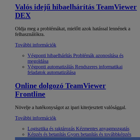
Valós idejű hibaelhárítás
TeamViewer
DEX
Oldja meg a problémákat, mielőtt azok hatással lennének a
felhasználókra.
További információk
Végponti hibaelhárítás
Problémák azonosítása és
megoldása
Végponti automatizálás
Rendszeres informatikai
feladatok automatizálása
Online dolgozó
TeamViewer
Frontline
Növelje a hatékonyságot az ipari kiterjesztett valósággal.
További információk
Logisztika és raktározás
Kézmentes anyagmozgatás
Képzés és betanítás
Gyors betanítás és továbbképzés