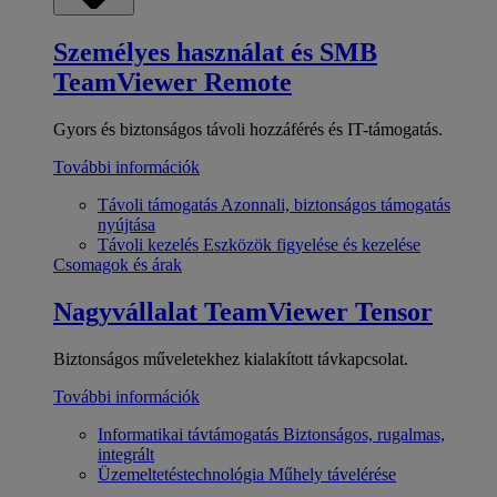
Személyes használat és SMB
TeamViewer Remote
Gyors és biztonságos távoli hozzáférés és IT-támogatás.
További információk
Távoli támogatás
Azonnali, biztonságos támogatás
nyújtása
Távoli kezelés
Eszközök figyelése és kezelése
Csomagok és árak
Nagyvállalat
TeamViewer Tensor
Biztonságos műveletekhez kialakított távkapcsolat.
További információk
Informatikai távtámogatás
Biztonságos, rugalmas,
integrált
Üzemeltetéstechnológia
Műhely távelérése