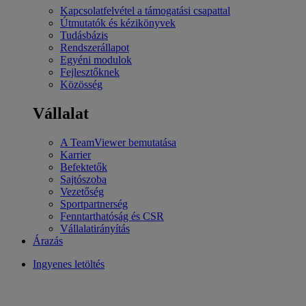
Kapcsolatfelvétel a támogatási csapattal
Útmutatók és kézikönyvek
Tudásbázis
Rendszerállapot
Egyéni modulok
Fejlesztőknek
Közösség
Vállalat
A TeamViewer bemutatása
Karrier
Befektetők
Sajtószoba
Vezetőség
Sportpartnerség
Fenntarthatóság és CSR
Vállalatirányítás
Árazás
Ingyenes letöltés