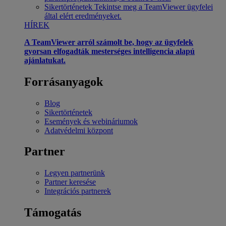
Sikertörténetek
Tekintse meg a TeamViewer ügyfelei
által elért eredményeket.
HÍREK
A TeamViewer arról számolt be, hogy az ügyfelek
gyorsan elfogadták mesterséges intelligencia alapú
ajánlatukat.
Forrásanyagok
Blog
Sikertörténetek
Események és webináriumok
Adatvédelmi központ
Partner
Legyen partnerünk
Partner keresése
Integrációs partnerek
Támogatás