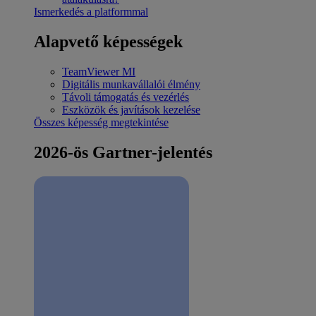
Ismerkedés a platformmal
Alapvető képességek
TeamViewer MI
Digitális munkavállalói élmény
Távoli támogatás és vezérlés
Eszközök és javítások kezelése
Összes képesség megtekintése
2026-ös Gartner-jelentés