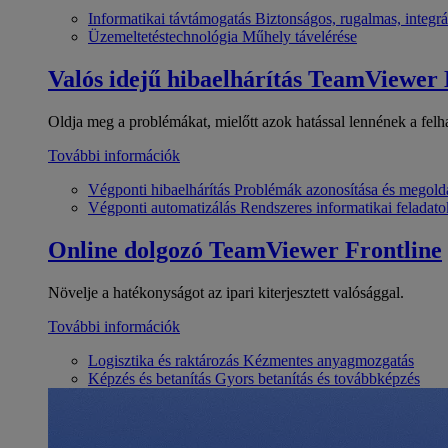
Informatikai távtámogatás
Biztonságos, rugalmas, integrá
Üzemeltetéstechnológia
Műhely távelérése
Valós idejű hibaelhárítás
TeamViewer
Oldja meg a problémákat, mielőtt azok hatással lennének a felh
További információk
Végponti hibaelhárítás
Problémák azonosítása és megold
Végponti automatizálás
Rendszeres informatikai feladato
Online dolgozó
TeamViewer Frontline
Növelje a hatékonyságot az ipari kiterjesztett valósággal.
További információk
Logisztika és raktározás
Kézmentes anyagmozgatás
Képzés és betanítás
Gyors betanítás és továbbképzés