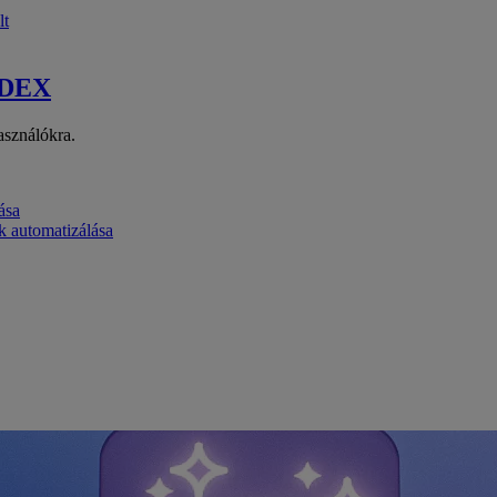
lt
 DEX
asználókra.
ása
k automatizálása