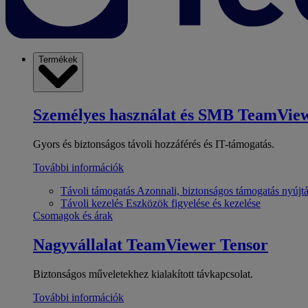
Termékek
Személyes használat és SMB
TeamView
Gyors és biztonságos távoli hozzáférés és IT-támogatás.
További információk
Távoli támogatás
Azonnali, biztonságos támogatás nyújt
Távoli kezelés
Eszközök figyelése és kezelése
Csomagok és árak
Nagyvállalat
TeamViewer Tensor
Biztonságos műveletekhez kialakított távkapcsolat.
További információk