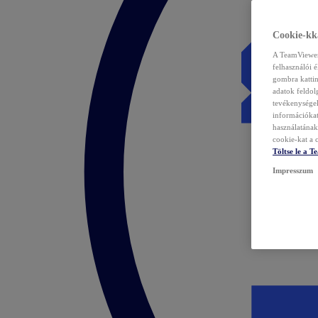
Cookie-kka
A TeamViewer 
felhasználói 
gombra kattin
adatok feldol
tevékenységek
információka
használatának 
cookie-kat a c
Töltse le a 
Impresszum