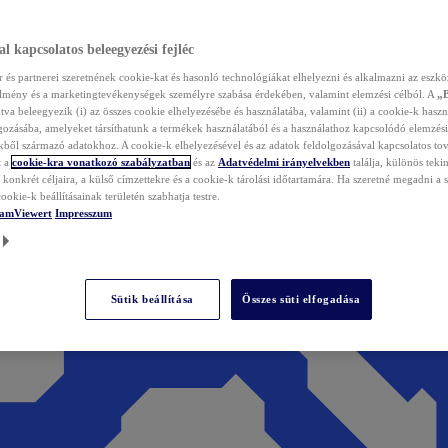
l kapcsolatos beleegyezési fejléc
és partnerei szeretnének cookie-kat és hasonló technológiákat elhelyezni és alkalmazni az eszkö
élmény és a marketingtevékenységek személyre szabása érdekében, valamint elemzési célból. A
„
tva beleegyezik (i) az összes cookie elhelyezésébe és használatába, valamint (ii) a cookie-k haszn
gozásába, amelyeket társíthatunk a termékek használatából és a használathoz kapcsolódó elemzési
ből származó adatokhoz. A cookie-k elhelyezésével és az adatok feldolgozásával kapcsolatos to
t a
cookie-kra vonatkozó szabályzatban
és az
Adatvédelmi irányelvekben
találja, különös tekin
konkrét céljaira, a külső címzettekre és a cookie-k tárolási időtartamára. Ha szeretné megadni a saj
ookie-k beállításainak területén szabhatja testre.
TeamViewert
Impresszum
Sütik beállítása
Összes süti elfogadása