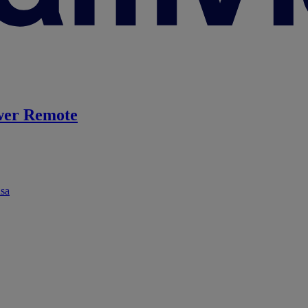
er Remote
ása