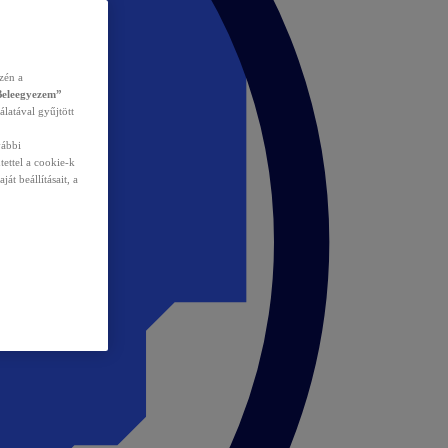
zén a
Beleegyezem”
álatával gyűjtött
vábbi
tettel a cookie-k
át beállításait, a