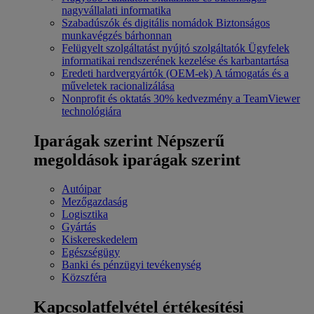
nagyvállalati informatika
Szabadúszók és digitális nomádok
Biztonságos
munkavégzés bárhonnan
Felügyelt szolgáltatást nyújtó szolgáltatók
Ügyfelek
informatikai rendszerének kezelése és karbantartása
Eredeti hardvergyártók (OEM-ek)
A támogatás és a
műveletek racionalizálása
Nonprofit és oktatás
30% kedvezmény a TeamViewer
technológiára
Iparágak szerint
Népszerű
megoldások iparágak szerint
Autóipar
Mezőgazdaság
Logisztika
Gyártás
Kiskereskedelem
Egészségügy
Banki és pénzügyi tevékenység
Közszféra
Kapcsolatfelvétel értékesítési