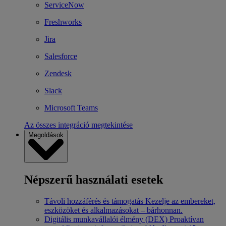
ServiceNow
Freshworks
Jira
Salesforce
Zendesk
Slack
Microsoft Teams
Az összes integráció megtekintése
Megoldások
Népszerű használati esetek
Távoli hozzáférés és támogatás
Kezelje az embereket,
eszközöket és alkalmazásokat – bárhonnan.
Digitális munkavállalói élmény (DEX)
Proaktívan