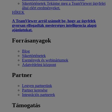
Sikertörténetek
Tekintse meg a TeamViewer ügyfelei
által elért eredményeket.
HÍREK
A TeamViewer arról számolt be, hogy az ügyfelek
gyorsan elfogadták mesterséges intelligencia alapú
ajánlatukat.
Forrásanyagok
Blog
Sikertörténetek
Események és webináriumok
Adatvédelmi központ
Partner
Legyen partnerünk
Partner keresése
Integrációs partnerek
Támogatás