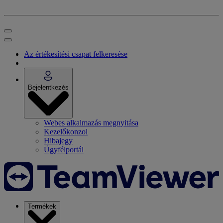
Az értékesítési csapat felkeresése
Bejelentkezés
Webes alkalmazás megnyitása
Kezelőkonzol
Hibajegy
Ügyfélportál
Termékek