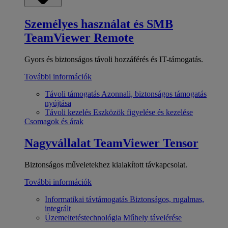
Személyes használat és SMB
TeamViewer Remote
Gyors és biztonságos távoli hozzáférés és IT-támogatás.
További információk
Távoli támogatás
Azonnali, biztonságos támogatás
nyújtása
Távoli kezelés
Eszközök figyelése és kezelése
Csomagok és árak
Nagyvállalat
TeamViewer Tensor
Biztonságos műveletekhez kialakított távkapcsolat.
További információk
Informatikai távtámogatás
Biztonságos, rugalmas,
integrált
Üzemeltetéstechnológia
Műhely távelérése