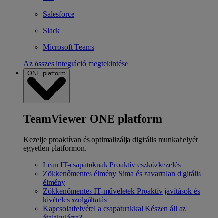
Salesforce
Slack
Microsoft Teams
Az összes integráció megtekintése
ONE platform
TeamViewer ONE platform
Kezelje proaktívan és optimalizálja digitális munkahelyét
egyetlen platformon.
Lean IT-csapatoknak
Proaktív eszközkezelés
Zökkenőmentes élmény
Sima és zavartalan digitális
élmény
Zökkenőmentes IT-műveletek
Proaktív javítások és
kivételes szolgáltatás
Kapcsolatfelvétel a csapatunkkal
Készen áll az
átalakulásra?