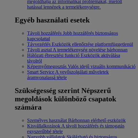
megoldhatja az informatikai problémákat, mielőtt
hatással lennének a termelékenységre.
Egyéb használati esetek
Távoli hozzáférés
Jobb hozzáférés biztonságos
kapcsolattal
Távvezérlés
Eszközök ellenőrzése platformfüggetlenül
Távoli asztal
A termelékenység növelése bárhonnan
Hálózati ébresztési funkció
Eszközök aktiválása
távolról
Képernyőmegosztás
Valós idejű vizuális kommunikáció
Smart Service
A vevőszolgálati műveletek
áramvonalassá tétele
Szükségesség szerint
Népszerű
megoldások különböző csapatok
számára
Személyes használat
Bárhonnan elérhető eszközök
Kisvállalkozások
A távoli hozzáférés és támogatás
egyszerűbbé tétele
Nagyobb vállalatok
Skálázható és biztonságos