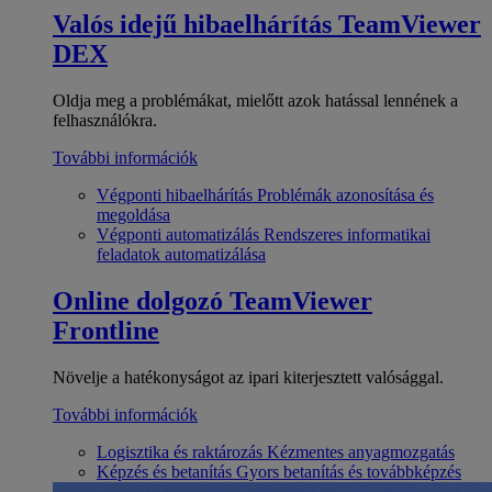
Valós idejű hibaelhárítás
TeamViewer
DEX
Oldja meg a problémákat, mielőtt azok hatással lennének a
felhasználókra.
További információk
Végponti hibaelhárítás
Problémák azonosítása és
megoldása
Végponti automatizálás
Rendszeres informatikai
feladatok automatizálása
Online dolgozó
TeamViewer
Frontline
Növelje a hatékonyságot az ipari kiterjesztett valósággal.
További információk
Logisztika és raktározás
Kézmentes anyagmozgatás
Képzés és betanítás
Gyors betanítás és továbbképzés