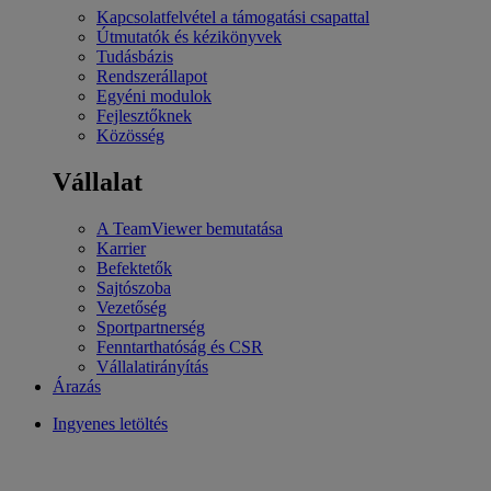
Kapcsolatfelvétel a támogatási csapattal
Útmutatók és kézikönyvek
Tudásbázis
Rendszerállapot
Egyéni modulok
Fejlesztőknek
Közösség
Vállalat
A TeamViewer bemutatása
Karrier
Befektetők
Sajtószoba
Vezetőség
Sportpartnerség
Fenntarthatóság és CSR
Vállalatirányítás
Árazás
Ingyenes letöltés