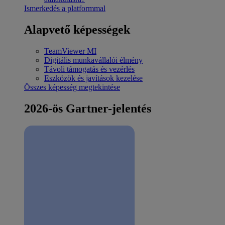
Ismerkedés a platformmal
Alapvető képességek
TeamViewer MI
Digitális munkavállalói élmény
Távoli támogatás és vezérlés
Eszközök és javítások kezelése
Összes képesség megtekintése
2026-ös Gartner-jelentés