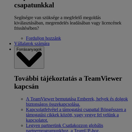
csapatunkkal
Segítségre van szüksége a megfelelő megoldás
kiválasztásában, megrendelés leadásában vagy licencének
frissítésében?
Forduljon hozzánk
Vállalatok számára
Forrásanyagok
További tájékoztatás a TeamViewer
kapcsán
A TeamViewer bemutatása
Emberek, helyek és dolgok
biztonságos összekapcsolása.
Kapcsolatfelvétel a támogatási csapattal
Böngésszen a
támogatási cikkek között, vagy vegye fel velünk a
kapcsolatot.
Legyen partnerünk
Csatlakozzon globális
partnerprogramunkhoz, a TeamUP-hoz.