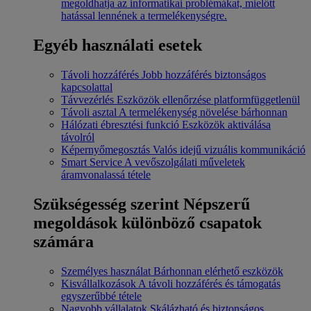
megoldhatja az informatikai problémákat, mielőtt
hatással lennének a termelékenységre.
Egyéb használati esetek
Távoli hozzáférés
Jobb hozzáférés biztonságos
kapcsolattal
Távvezérlés
Eszközök ellenőrzése platformfüggetlenül
Távoli asztal
A termelékenység növelése bárhonnan
Hálózati ébresztési funkció
Eszközök aktiválása
távolról
Képernyőmegosztás
Valós idejű vizuális kommunikáció
Smart Service
A vevőszolgálati műveletek
áramvonalassá tétele
Szükségesség szerint
Népszerű
megoldások különböző csapatok
számára
Személyes használat
Bárhonnan elérhető eszközök
Kisvállalkozások
A távoli hozzáférés és támogatás
egyszerűbbé tétele
Nagyobb vállalatok
Skálázható és biztonságos