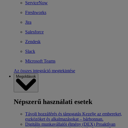
ServiceNow
Freshworks
Jira
Salesforce
Zendesk
Slack
Microsoft Teams
Az összes integráció megtekintése
Megoldások
Népszerű használati esetek
Távoli hozzáférés és támogatás
Kezelje az embereket,
eszközöket és alkalmazásokat – bárhonnan.
Digitális munkavállalói élmény (DEX)
Proaktívan