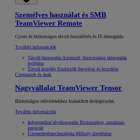
Személyes használat és SMB
TeamViewer Remote
Gyors és biztonságos távoli hozzáférés és IT-támogatás.
További információk
Távoli támogatás
Azonnali, biztonságos támogatás
nyújtása
Távoli kezelés
Eszközök figyelése és kezelése
Csomagok és árak
Nagyvállalat
TeamViewer Tensor
Biztonságos műveletekhez kialakított távkapcsolat.
További információk
Informatikai távtámogatás
Biztonságos, rugalmas,
integrált
Üzemeltetéstechnológia
Műhely távelérése