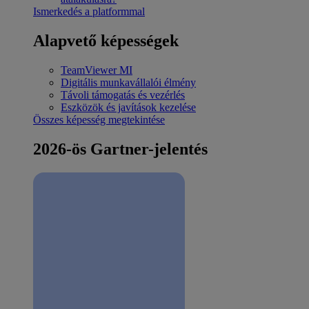
Ismerkedés a platformmal
Alapvető képességek
TeamViewer MI
Digitális munkavállalói élmény
Távoli támogatás és vezérlés
Eszközök és javítások kezelése
Összes képesség megtekintése
2026-ös Gartner-jelentés