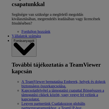
csapatunkkal
Segítségre van szüksége a megfelelő megoldás
kiválasztásában, megrendelés leadásában vagy licencének
frissítésében?
Forduljon hozzánk
Vállalatok számára
Forrásanyagok
További tájékoztatás a TeamViewer
kapcsán
A TeamViewer bemutatása
Emberek, helyek és dolgok
biztonságos összekapcsolása.
Kapcsolatfelvétel a támogatási csapattal
Böngésszen a
támogatási cikkek között, vagy vegye fel velünk a
kapcsolatot.
Legyen partnerünk
Csatlakozzon globális
partnerprogramunkhoz, a TeamUP-hoz.