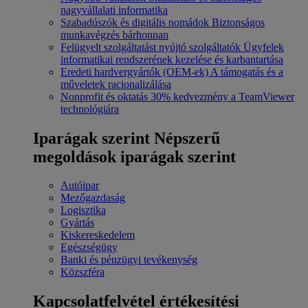
nagyvállalati informatika
Szabadúszók és digitális nomádok
Biztonságos
munkavégzés bárhonnan
Felügyelt szolgáltatást nyújtó szolgáltatók
Ügyfelek
informatikai rendszerének kezelése és karbantartása
Eredeti hardvergyártók (OEM-ek)
A támogatás és a
műveletek racionalizálása
Nonprofit és oktatás
30% kedvezmény a TeamViewer
technológiára
Iparágak szerint
Népszerű
megoldások iparágak szerint
Autóipar
Mezőgazdaság
Logisztika
Gyártás
Kiskereskedelem
Egészségügy
Banki és pénzügyi tevékenység
Közszféra
Kapcsolatfelvétel értékesítési