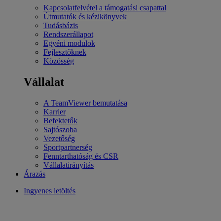
Kapcsolatfelvétel a támogatási csapattal
Útmutatók és kézikönyvek
Tudásbázis
Rendszerállapot
Egyéni modulok
Fejlesztőknek
Közösség
Vállalat
A TeamViewer bemutatása
Karrier
Befektetők
Sajtószoba
Vezetőség
Sportpartnerség
Fenntarthatóság és CSR
Vállalatirányítás
Árazás
Ingyenes letöltés