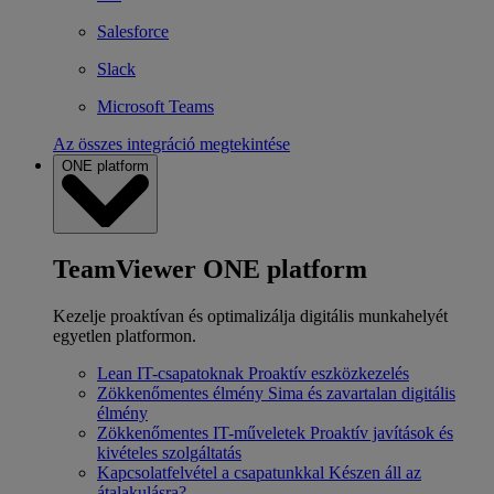
Salesforce
Slack
Microsoft Teams
Az összes integráció megtekintése
ONE platform
TeamViewer ONE platform
Kezelje proaktívan és optimalizálja digitális munkahelyét
egyetlen platformon.
Lean IT-csapatoknak
Proaktív eszközkezelés
Zökkenőmentes élmény
Sima és zavartalan digitális
élmény
Zökkenőmentes IT-műveletek
Proaktív javítások és
kivételes szolgáltatás
Kapcsolatfelvétel a csapatunkkal
Készen áll az
átalakulásra?