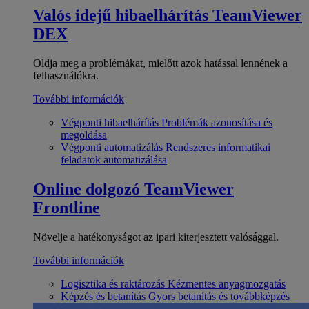
Valós idejű hibaelhárítás
TeamViewer
DEX
Oldja meg a problémákat, mielőtt azok hatással lennének a
felhasználókra.
További információk
Végponti hibaelhárítás
Problémák azonosítása és
megoldása
Végponti automatizálás
Rendszeres informatikai
feladatok automatizálása
Online dolgozó
TeamViewer
Frontline
Növelje a hatékonyságot az ipari kiterjesztett valósággal.
További információk
Logisztika és raktározás
Kézmentes anyagmozgatás
Képzés és betanítás
Gyors betanítás és továbbképzés