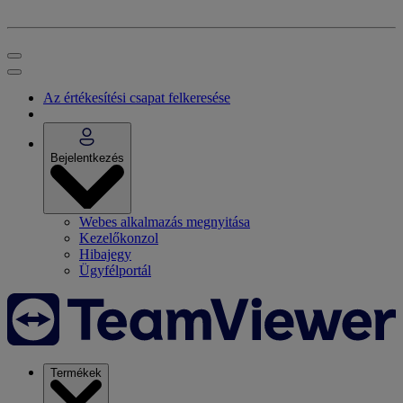
Az értékesítési csapat felkeresése
Bejelentkezés
Webes alkalmazás megnyitása
Kezelőkonzol
Hibajegy
Ügyfélportál
Termékek