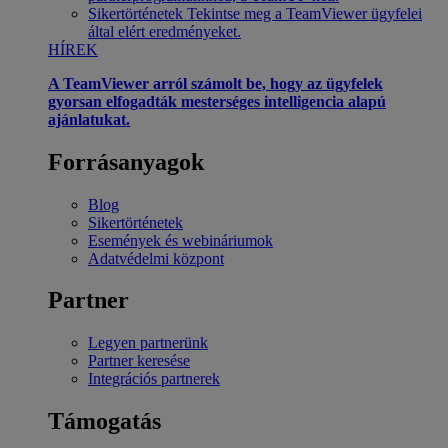
Sikertörténetek
Tekintse meg a TeamViewer ügyfelei
által elért eredményeket.
HÍREK
A TeamViewer arról számolt be, hogy az ügyfelek
gyorsan elfogadták mesterséges intelligencia alapú
ajánlatukat.
Forrásanyagok
Blog
Sikertörténetek
Események és webináriumok
Adatvédelmi központ
Partner
Legyen partnerünk
Partner keresése
Integrációs partnerek
Támogatás