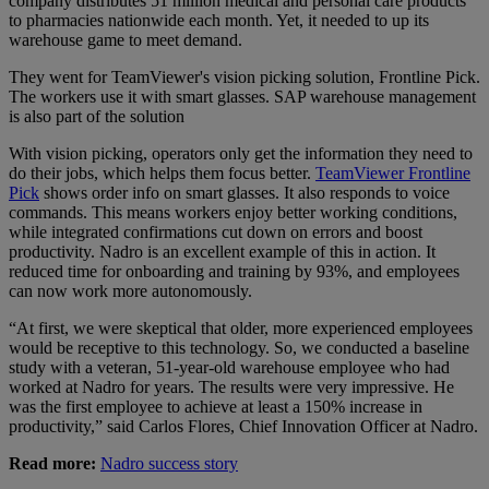
company distributes 51 million medical and personal care products
to pharmacies nationwide each month. Yet, it needed to up its
warehouse game to meet demand.
They went for TeamViewer's vision picking solution, Frontline Pick.
The workers use it with smart glasses. SAP warehouse management
is also part of the solution
With vision picking, operators only get the information they need to
do their jobs, which helps them focus better.
TeamViewer Frontline
Pick
shows order info on smart glasses. It also responds to voice
commands. This means workers enjoy better working conditions,
while integrated confirmations cut down on errors and boost
productivity. Nadro is an excellent example of this in action. It
reduced time for onboarding and training by 93%, and employees
can now work more autonomously.
“At first, we were skeptical that older, more experienced employees
would be receptive to this technology. So, we conducted a baseline
study with a veteran, 51-year-old warehouse employee who had
worked at Nadro for years. The results were very impressive. He
was the first employee to achieve at least a 150% increase in
productivity,” said Carlos Flores, Chief Innovation Officer at Nadro.
Read more:
Nadro success story