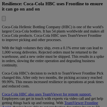
Resilience: Coca-Cola HBC uses Frontline to ensure
it can go on and on
Coca-Cola Hellenic Bottling Company (HBC)
is one of the world's
largest Coca-Cola bottlers. It has 54 plants worldwide and makes all
Coca-Cola products. Coca-Cola HBC uses TeamViewer Frontline
to improve picking and other processes.
With the high volumes they ship, even a 0.1% error rate can lead to
1,000 wrong deliveries. Rejected orders must be returned to the
warehouse, and a new order must be shipped. This results in a spike
in orders, slowing the entire operation and degrading business
continuity.
Coca-Cola HBC's decision to switch to TeamViewer Frontline Pick
changed this. After only two months, the picking accuracy reached
99.99%. This means increased resilience in operations at peak times
and reduced costs.
Coca-Cola HBC also uses TeamViewer for remote support.
Employees can get in touch with experts via video call and get help
getting things back up and running. With
TeamViewer Frontline