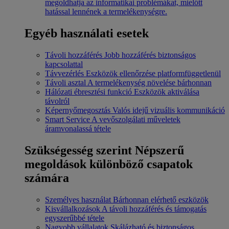
megoldhatja az informatikai problémákat, mielőtt
hatással lennének a termelékenységre.
Egyéb használati esetek
Távoli hozzáférés
Jobb hozzáférés biztonságos
kapcsolattal
Távvezérlés
Eszközök ellenőrzése platformfüggetlenül
Távoli asztal
A termelékenység növelése bárhonnan
Hálózati ébresztési funkció
Eszközök aktiválása
távolról
Képernyőmegosztás
Valós idejű vizuális kommunikáció
Smart Service
A vevőszolgálati műveletek
áramvonalassá tétele
Szükségesség szerint
Népszerű
megoldások különböző csapatok
számára
Személyes használat
Bárhonnan elérhető eszközök
Kisvállalkozások
A távoli hozzáférés és támogatás
egyszerűbbé tétele
Nagyobb vállalatok
Skálázható és biztonságos