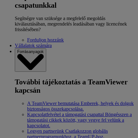
csapatunkkal
Segítségre van szüksége a megfelelő megoldás
kiválasztásában, megrendelés leadásában vagy licencének
frissítésében?
Forduljon hozzánk
Vállalatok számára
Forrásanyagok
További tájékoztatás a TeamViewer
kapcsán
A TeamViewer bemutatása
Emberek, helyek és dolgok
biztonságos összekapcsolása.
Kapcsolatfelvétel a támogatási csapattal
Böngésszen a
támogatási cikkek között, vagy vegye fel velünk a
kapcsolatot.
Legyen partnerünk
Csatlakozzon globális
partnerprogramunkhoz, a TeamUP-hoz.