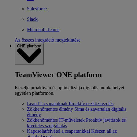
Salesforce
Slack
Microsoft Teams
Az összes integráció megtekintése
ONE platform
TeamViewer ONE platform
Kezelje proaktívan és optimalizálja digitális munkahelyét
egyetlen platformon.
Lean IT-csapatoknak
Proaktív eszközkezelés
Zökkenőmentes élmény
Sima és zavartalan digitális
élmény
Zökkenőmentes IT-műveletek
Proaktív javítások és
kivételes szolgáltatás
Kapcsolatfelvétel a csapatunkkal
Készen áll az
átalakulásra?