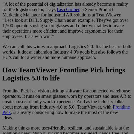
“A lot of the potential of digitalization has already become a reality
for the logistics sector,” says
Lisa Gruber
, a Senior Product
Marketing Manager for industrial AR solutions at TeamViewer.
“Let's look at DHL Supply Chain as an example. They've got over
1,500 operators using smart glasses and other wearables to make
their operations more efficient and improve ergonomics for their
employees. It's a win-win.”
We can call this win-win approach Logistics 5.0. It’s the best of both
worlds. It doesn't abandon Industry 4.0's goals but also follows the
EU's call for a wider and more humane approach.
How TeamViewer Frontline Pick brings
Logistics 5.0 to life
Frontline Pick is a vision picking software for connected warehouse
operators. It runs on smart glasses worn by operators and uses AR to
create a user-friendly work experience. And as the industry talks
about moving from Industry 4.0 to 5.0, TeamViewer, with
Frontline
Pick
, is already considering how to make the most of the new
ideas.
Making things more user-friendly, resilient, and sustainable is at the
solution's heart. With it, picking becomes a guided, hands-free, and