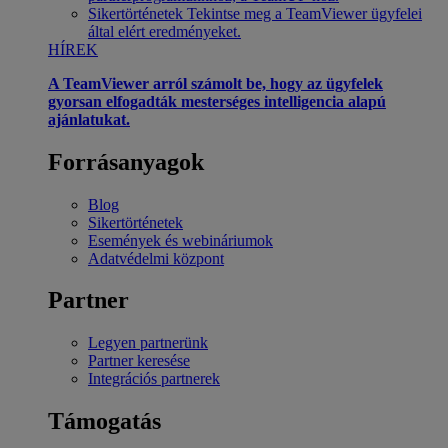
Sikertörténetek
Tekintse meg a TeamViewer ügyfelei
által elért eredményeket.
HÍREK
A TeamViewer arról számolt be, hogy az ügyfelek
gyorsan elfogadták mesterséges intelligencia alapú
ajánlatukat.
Forrásanyagok
Blog
Sikertörténetek
Események és webináriumok
Adatvédelmi központ
Partner
Legyen partnerünk
Partner keresése
Integrációs partnerek
Támogatás