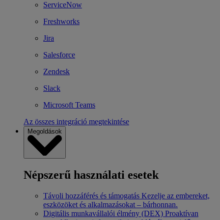
ServiceNow
Freshworks
Jira
Salesforce
Zendesk
Slack
Microsoft Teams
Az összes integráció megtekintése
Megoldások
Népszerű használati esetek
Távoli hozzáférés és támogatás
Kezelje az embereket,
eszközöket és alkalmazásokat – bárhonnan.
Digitális munkavállalói élmény (DEX)
Proaktívan