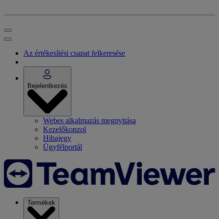
Az értékesítési csapat felkeresése
Bejelentkezés
Webes alkalmazás megnyitása
Kezelőkonzol
Hibajegy
Ügyfélportál
Termékek