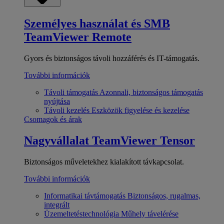
Személyes használat és SMB
TeamViewer Remote
Gyors és biztonságos távoli hozzáférés és IT-támogatás.
További információk
Távoli támogatás
Azonnali, biztonságos támogatás
nyújtása
Távoli kezelés
Eszközök figyelése és kezelése
Csomagok és árak
Nagyvállalat
TeamViewer Tensor
Biztonságos műveletekhez kialakított távkapcsolat.
További információk
Informatikai távtámogatás
Biztonságos, rugalmas,
integrált
Üzemeltetéstechnológia
Műhely távelérése