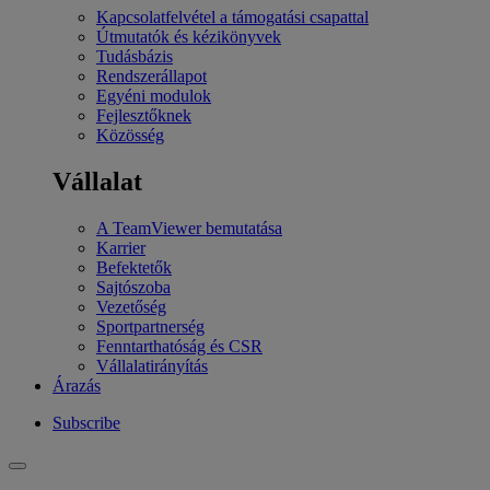
Kapcsolatfelvétel a támogatási csapattal
Útmutatók és kézikönyvek
Tudásbázis
Rendszerállapot
Egyéni modulok
Fejlesztőknek
Közösség
Vállalat
A TeamViewer bemutatása
Karrier
Befektetők
Sajtószoba
Vezetőség
Sportpartnerség
Fenntarthatóság és CSR
Vállalatirányítás
Árazás
Subscribe