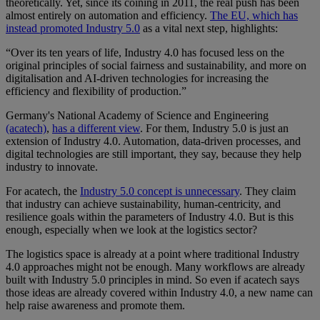
theoretically. Yet, since its coining in 2011, the real push has been
almost entirely on automation and efficiency.
The EU, which has
instead promoted Industry 5.0
as a vital next step, highlights:
“Over its ten years of life, Industry 4.0 has focused less on the
original principles of social fairness and sustainability, and more on
digitalisation and AI-driven technologies for increasing the
efficiency and flexibility of production.”
Germany's National Academy of Science and Engineering
(acatech)
,
has a different view
. For them, Industry 5.0 is just an
extension of Industry 4.0. Automation, data-driven processes, and
digital technologies are still important, they say, because they help
industry to innovate.
For acatech, the
Industry 5.0 concept is unnecessary
. They claim
that industry can achieve sustainability, human-centricity, and
resilience goals within the parameters of Industry 4.0. But is this
enough, especially when we look at the logistics sector?
The logistics space is already at a point where traditional Industry
4.0 approaches might not be enough. Many workflows are already
built with Industry 5.0 principles in mind. So even if acatech says
those ideas are already covered within Industry 4.0, a new name can
help raise awareness and promote them.