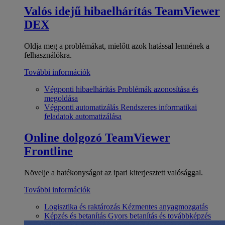
Valós idejű hibaelhárítás
TeamViewer
DEX
Oldja meg a problémákat, mielőtt azok hatással lennének a
felhasználókra.
További információk
Végponti hibaelhárítás
Problémák azonosítása és
megoldása
Végponti automatizálás
Rendszeres informatikai
feladatok automatizálása
Online dolgozó
TeamViewer
Frontline
Növelje a hatékonyságot az ipari kiterjesztett valósággal.
További információk
Logisztika és raktározás
Kézmentes anyagmozgatás
Képzés és betanítás
Gyors betanítás és továbbképzés