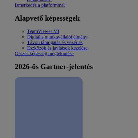
Ismerkedés a platformmal
Alapvető képességek
TeamViewer MI
Digitális munkavállalói élmény
Távoli támogatás és vezérlés
Eszközök és javítások kezelése
Összes képesség megtekintése
2026-ös Gartner-jelentés