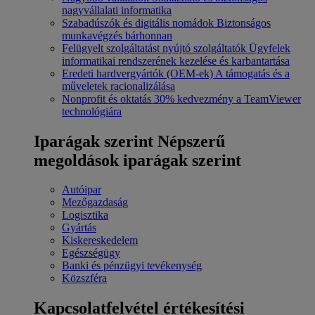
nagyvállalati informatika
Szabadúszók és digitális nomádok
Biztonságos
munkavégzés bárhonnan
Felügyelt szolgáltatást nyújtó szolgáltatók
Ügyfelek
informatikai rendszerének kezelése és karbantartása
Eredeti hardvergyártók (OEM-ek)
A támogatás és a
műveletek racionalizálása
Nonprofit és oktatás
30% kedvezmény a TeamViewer
technológiára
Iparágak szerint
Népszerű
megoldások iparágak szerint
Autóipar
Mezőgazdaság
Logisztika
Gyártás
Kiskereskedelem
Egészségügy
Banki és pénzügyi tevékenység
Közszféra
Kapcsolatfelvétel értékesítési