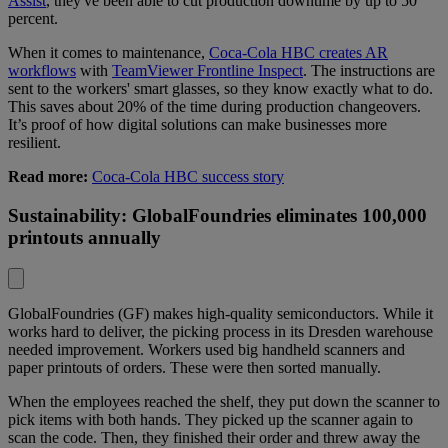
Assist
, they've been able to cut production downtime by up to 50
percent.
When it comes to maintenance,
Coca-Cola HBC creates AR
workflows
with
TeamViewer Frontline Inspect
. The instructions are
sent to the workers' smart glasses, so they know exactly what to do.
This saves about 20% of the time during production changeovers.
It’s proof of how digital solutions can make businesses more
resilient.
Read more:
Coca-Cola HBC success story
Sustainability: GlobalFoundries eliminates 100,000
printouts annually
GlobalFoundries (GF) makes high-quality semiconductors. While it
works hard to deliver, the picking process in its Dresden warehouse
needed improvement. Workers used big handheld scanners and
paper printouts of orders. These were then sorted manually.
When the employees reached the shelf, they put down the scanner to
pick items with both hands. They picked up the scanner again to
scan the code. Then, they finished their order and threw away the